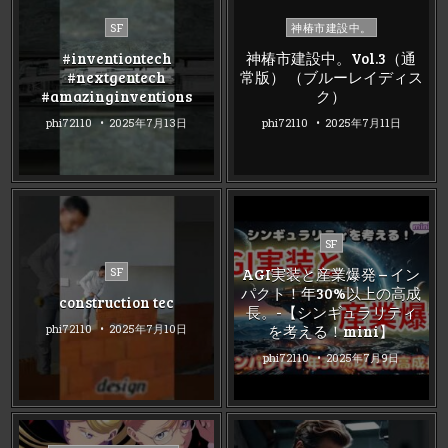
Posted
Posted
SF
神椿市建設中。
in
in
#inventiontech
神椿市建設中。Vol.3（通
#nextgentech
常版） （ブルーレイディス
#amazinginventions
ク）
phi72110
2025年7月13日
phi72110
2025年7月11日
Posted
SF
in
Posted
AGI実装と産業爆発 – イン
SF
in
パクト！年30%以上の高成
construction tec
長。-【シンギュラリティ
を考える！mini】
phi72110
2025年7月10日
phi72110
2025年7月9日