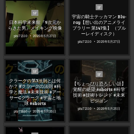
Posted
SF
Posted
in
SF
宇宙の騎士テッカマン Blu-
in
日本科学未来館『9次元か
ray【想い出のアニメライ
らきた男』メイキング映像
ブラリー 第147集】 （ブル
ーレイディスク）
phi72110
2025年5月27日
phi72110
2025年5月27日
Posted
SF
Posted
SF
in
in
クラークの第3法則とは何
【ちょっぴり恐ろしい話】
か？ #クラークの法則 #科
覚醒の絶望 #shorts #科学
学と魔法 #未来技術 #アー
技術 #技術トレンド #未来
サーCクラーク #宇宙と地
ビジョン
球 #shorts
phi72110
2025年5月25日
phi72110
2025年5月25日