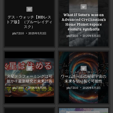
Posted
SF
Posted
SF
in
in
What If Saturn was an
デス・ウォッチ【HDレス
Advanced Civilization’s
トア版】 （ブルーレイディ
Home Planet #space
スク）
#saturn #ytshorts
phi72110
2025年5月2日
phi72110
2025年5月2日
Posted
Posted
SF
SF
in
in
火星テラフォーミングは可
ワームホールの秘密宇宙の
能か？最新研究と未来計画
未来を切り拓く可能性
phi72110
2025年5月2日
phi72110
2025年5月2日