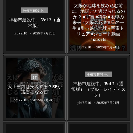
in
太陽が地球を飲み込む前
Posted
に、地球ごと逃げられるの
神椿市建設中。
in
か？ #宇宙 #科学 #地球の
神椿市建設中。 Vol.2（通
未来 #太陽の死 #恒星の一
常版）
生 #引っ越す地球 #宇宙ト
リビア #ショート動画
phi72110
2025年7月25日
#shorts
phi72110
2025年7月24日
Posted
神椿市建設中。
Posted
SF
in
in
神椿市建設中。Vol.2（通
人工重力は実現する？SFが
常版） （ブルーレイディス
現実になる日
ク）
phi72110
2025年7月24日
phi72110
2025年7月24日