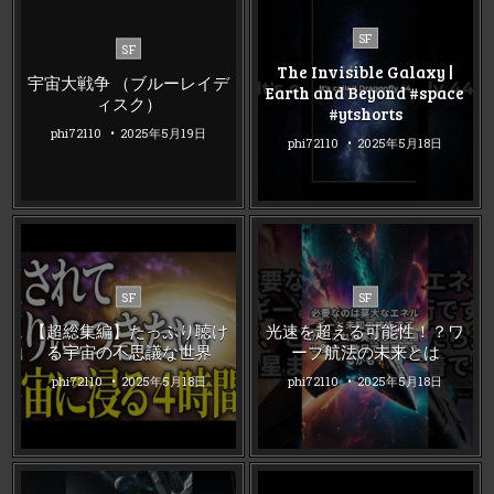
Posted
SF
Posted
SF
in
in
The Invisible Galaxy |
宇宙大戦争 （ブルーレイデ
Earth and Beyond #space
ィスク）
#ytshorts
phi72110
2025年5月19日
phi72110
2025年5月18日
Posted
Posted
SF
SF
in
in
【超総集編】たっぷり聴け
光速を超える可能性！？ワ
る宇宙の不思議な世界
ープ航法の未来とは
phi72110
2025年5月18日
phi72110
2025年5月18日