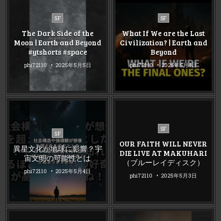
Posted
Posted
SF
SF
in
in
The Dark Side of the
What If We are the Last
Moon | Earth and Beyond
Civilization? | Earth and
#ytshorts #space
Beyond
phi72110
2025年5月5日
phi72110
2025年5月4日
Posted
SF
Posted
SF
in
in
OUR FAITH WILL NEVER
異星文化が地球に影響？宇
DIE LIVE AT MAKUHARI
宙文明の可能性とは
（ブルーレイディスク）
phi72110
2025年5月4日
phi72110
2025年5月3日