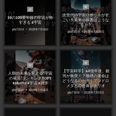
Posted
SF
Posted
SF
in
in
次世代の宇宙ロボットがす
10の100乗年後の宇宙が怖
ごい！未来の探査はこうな
すぎる #宇宙
る！？
phi72110
2025年7月16日
phi72110
2025年7月15日
Posted
SF
Posted
SF
in
in
【宇宙科学】40億年後、銀
人類の未来を変える“宇宙
河が衝突！？地球の運命は
の発見”ランキングTOP3
どうなるのか？｜アンドロ
#shorts #宇宙 #雑学
メダとの合体シナリオ
phi72110
2025年7月15日
phi72110
2025年7月15日