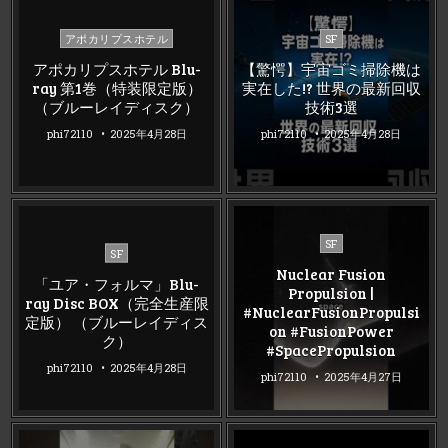
Posted
Posted
アポカリプスホテル
SF
in
in
アポカリプスホテル Blu-
【驚愕】宇宙ゴミ掃除機は
ray 第1巻（特装限定版）
実在した!? 世界の最新回収
（ブルーレイディスク）
技術3選
phi72110
2025年4月28日
phi72110
2025年4月28日
Posted
SF
Posted
SF
in
in
Nuclear Fusion
「ユア・フォルマ」Blu-
Propulsion |
ray Disc BOX（完全生産限
#NuclearFusionPropulsi
定版） （ブルーレイディス
on #FusionPower
ク）
#SpacePropulsion
phi72110
2025年4月28日
phi72110
2025年4月27日