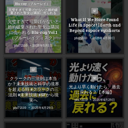
Posted
Blu-ray（ブルーレイ）
in
完璧すぎて可愛げがないと婚約破
Posted
SF
棄された聖女は隣国に売られる
in
What If We Have Found
完璧すぎて可愛げがないと
Life in Space? | Earth and
婚約破棄された聖女は隣国
Beyond #space #ytshorts
に売られる Blu-ray Vol.1
（ブルーレイディスク）
phi72110
2025年4月30日
phi72110
2025年5月1日
Posted
SF
in
Posted
クラークの三法則は本当
SF
in
か？未来技術と科学の境界
光より早く動けたら、過去
を超える時 #クラークの三
に戻れる？【本編】
法則 #未来技術 #SFから現
実へ
phi72110
2025年4月29日
phi72110
2025年4月29日