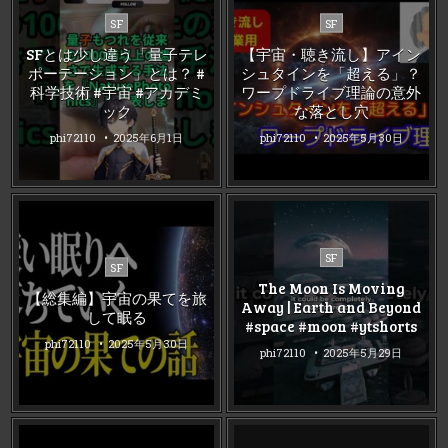
Posted
Posted
SF
SF
in
in
SFとは少し違う「量子テレ
【宇宙・聴き流し】アイン
ポーテーション」とは？ #
シュタインを「超える」？
科学技術 #宇宙 #アカデミ
ワープドライブ理論の意外
ック
な落とし穴
phi72110
2025年6月1日
phi72110
2025年5月30日
Posted
SF
Posted
SF
in
in
The Moon Is Moving
【総集編】宇宙の果てを旅
Away | Earth and Beyond
して眠る
#space #moon #ytshorts
phi72110
2025年5月30日
phi72110
2025年5月29日