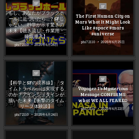
Posted
SF
Posted
SF
in
in
もし、あなたがブラックホ
The First Human City on
ールに近づいたら…？SFじ
Mars What It Might Look
ゃない、科学が示す驚きの
Like #space #mars
未来【聴き流し・作業用・
#universe
睡眠導入】
phi72110
2025年6月25日
phi72110
2025年6月26日
Posted
SF
Posted
in
SF
【科学とSFの境界線】「タ
in
イムトラベル」は実現する
Voyager 1’s Mysterious
のか？アインシュタインが
Message CONFIRMS
描いた未来【衝撃のタイム
what WE ALL FEARED
リープ体験談】
phi72110
2025年6月22日
phi72110
2025年6月24日