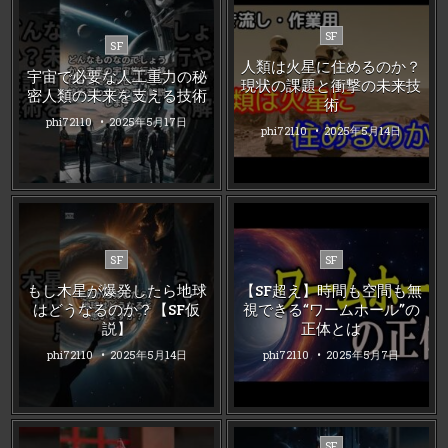
Posted
SF
Posted
SF
in
in
人類は火星に住めるのか？
宇宙で必要な人工重力の秘
現状の課題と衝撃の未来技
密人類の未来を支える技術
術
phi72110
2025年5月17日
phi72110
2025年5月14日
Posted
Posted
SF
SF
in
in
もし木星が爆発したら地球
【SF超え】時間も空間も無
はどうなるのか？【SF仮
視できる“ワームホール”の
説】
正体とは
phi72110
2025年5月14日
phi72110
2025年5月7日
Posted
SF