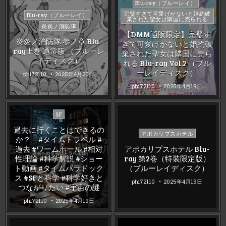
Posted
Blu-ray（ブルーレイ）
in
Posted
完璧すぎて可愛げがないと婚約破
Blu-ray（ブルーレイ）
棄された聖女は隣国に売られる
in
炎炎ノ消防隊
【DMM通販限定】完璧す
炎炎ノ消防隊 参ノ章 Blu-
ぎて可愛げがないと婚約破
ray上巻 通常版 （ブルーレ
棄された聖女は隣国に売ら
イディスク）
れる Blu-ray Vol.2 （ブル
ーレイディスク）
phi72110
2025年4月20日
phi72110
2025年4月19日
Posted
SF
in
過去に行くことはできるの
Posted
アポカリプスホテル
か？ #タイムトラベル #
in
過去 #ワームホール #相対
アポカリプスホテル Blu-
性理論 #科学解説 #ショー
ray 第2巻（特装限定版）
ト動画 #タイムパラドック
（ブルーレイディスク）
ス #SFと科学 #科学好きと
phi72110
2025年4月19日
つながりたい #宇宙の謎
phi72110
2025年4月19日