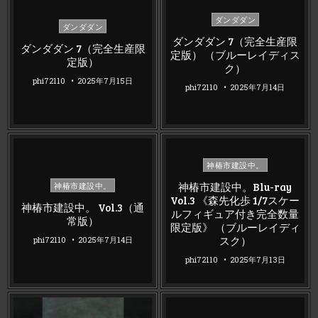
Posted
ダンダダン
Posted
ダンダダン
in
in
ダンダダン 7（完全生産限
ダンダダン 7（完全生産限
定版） （ブルーレイディス
定版）
ク）
phi72110
2025年7月15日
phi72110
2025年7月14日
Posted
神椿市建設中。
in
Posted
神椿市建設中。Blu-ray
神椿市建設中。
in
Vol.3 《森先化歩 1/7スケー
神椿市建設中。 Vol.3（通
ルフィギュア付き完全数量
常版）
限定版》 （ブルーレイディ
スク）
phi72110
2025年7月14日
phi72110
2025年7月13日