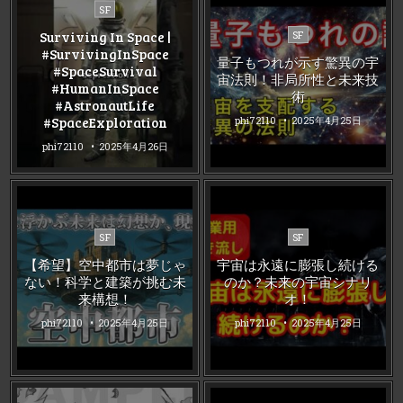
Posted
SF
in
Posted
Surviving In Space |
SF
in
#SurvivingInSpace
量子もつれが示す驚異の宇
#SpaceSurvival
宙法則！非局所性と未来技
#HumanInSpace
術
#AstronautLife
#SpaceExploration
phi72110
2025年4月25日
phi72110
2025年4月26日
Posted
Posted
SF
SF
in
in
【希望】空中都市は夢じゃ
宇宙は永遠に膨張し続ける
ない！科学と建築が挑む未
のか？未来の宇宙シナリ
来構想！
オ！
phi72110
2025年4月25日
phi72110
2025年4月25日