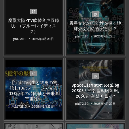
Posted
SF
Posted
SF
in
in
魔獣大陸-TV吹替音声収録
異星文化の可能性を探る地
版- （ブルーレイディス
球外文明の真実とは？
ク）
phi72110
2025年4月22日
phi72110
2025年4月23日
Posted
SF
Posted
SF
in
in
【宇宙の誕生と終焉の物
Space Elevator: Real by
語】10のステージで見る
2050? / 우주 엘리베이터,
138億年の時間軸と未来 #
2050년 현실이 될까?
宇宙雑学
phi72110
2025年4月20日
phi72110
2025年4月21日