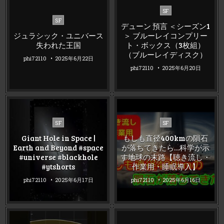
Posted
SF
Posted
in
SF
デューン 預言 ＜シーズン1
in
ジュラシック・ユニバース
＞ ブルーレイコンプリー
失われた王国
ト・ボックス（3枚組）
（ブルーレイディスク）
phi72110
2025年6月22日
phi72110
2025年6月20日
Posted
Posted
SF
SF
in
in
Giant Hole in Space |
もしも直径400kmの隕石
Earth and Beyond #space
が落ちてきたら…科学が示
#universe #blackhole
す地球の末路【聴き流し・
#ytshorts
作業用・睡眠導入】
phi72110
2025年6月17日
phi72110
2025年6月16日