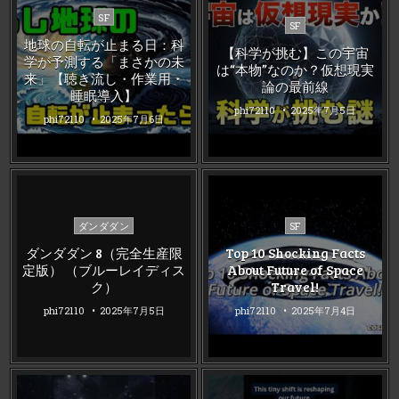
Posted
SF
Posted
SF
in
in
地球の自転が止まる日：科
【科学が挑む】この宇宙
学が予測する「まさかの未
は“本物”なのか？仮想現実
来」【聴き流し・作業用・
論の最前線
睡眠導入】
phi72110
2025年7月5日
phi72110
2025年7月6日
Posted
Posted
ダンダダン
SF
in
in
ダンダダン 8（完全生産限
Top 10 Shocking Facts
定版） （ブルーレイディス
About Future of Space
ク）
Travel!
phi72110
2025年7月5日
phi72110
2025年7月4日