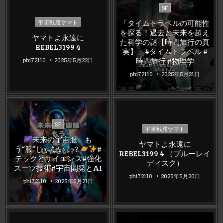
Posted
SF
in
Posted
「タイムトラベルの可能性
宇宙戦艦ヤマト
in
を探る！過去と未来を超え
ヤマトよ永遠に
た科学の謎【時間旅行の真
REBEL3199 4
実】」#タイムトラベル #
時間旅行 #物理学
phi72110
2025年5月22日
phi72110
2025年5月21日
Posted
SF
Posted
宇宙戦艦ヤマト
in
in
未来の宇宙服、も
ヤマトよ永遠に
う“服”じゃない！？
#
REBEL3199 4 （ブルーレイ
テックとサイエンス#強化
ディスク）
スーツ技術#宇宙開発とAI
phi72110
2025年5月20日
phi72110
2025年5月21日