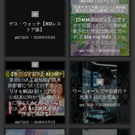
Posted
Blu-ray（ブルーレイ）
in
完璧すぎて可愛げがないと婚約破
棄された聖女は隣国に売られる
Posted
SF
【DMM通販限定】完璧す
in
デス・ウォッチ【HDレス
ぎて可愛げがないと婚約破
トア版】
棄された聖女は隣国に売ら
れる Blu-ray Vol.1 （ブル
phi72110
2025年5月2日
ーレイディスク）
phi72110
2025年5月1日
Posted
SF
in
【奏でる宇宙学】AI 2027
第1回☆人工超知能の世界
Posted
SF
的影響についての予測シナ
in
リオを解説! 刻々と恐ろし
ワームホールで宇宙旅行？
い結末に向かうも SFのよ
光速を超える理論！
うに聞こえるため ほとんど
phi72110
2025年5月1日
の人々は AIの進化を過小
評価し続ける
phi72110
2025年5月1日