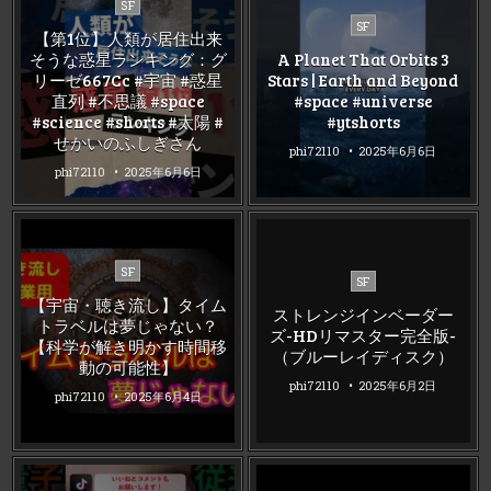
Posted
SF
Posted
in
SF
【第1位】人類が居住出来
in
そうな惑星ランキング：グ
A Planet That Orbits 3
リーゼ667Cc #宇宙 #惑星
Stars | Earth and Beyond
直列 #不思議 #space
#space #universe
#science #shorts #太陽 #
#ytshorts
せかいのふしぎさん
phi72110
2025年6月6日
phi72110
2025年6月6日
Posted
SF
Posted
SF
in
in
【宇宙・聴き流し】タイム
ストレンジインベーダー
トラベルは夢じゃない？
ズ-HDリマスター完全版-
【科学が解き明かす時間移
（ブルーレイディスク）
動の可能性】
phi72110
2025年6月2日
phi72110
2025年6月4日