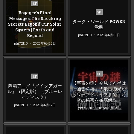
Posted
SF
in
Posted
Voyager’s Final
SF
in
Messages: The Shocking
ダーク・ワールド POWER
Secrets Beyond Our Solar
覚醒
System | Earth and
Beyond
phi72110
2025年6月13日
phi72110
2025年6月15日
Posted
SF
Posted
SF
in
in
【宇宙の謎】今見てる星は
劇場アニメ『メイクアガー
「過去の姿」!? 最古の光か
ル』（限定版） （ブルーレ
らワープドライブまで、時
イディスク）
空の秘密を徹底解説！
phi72110
2025年6月12日
phi72110
2025年6月12日