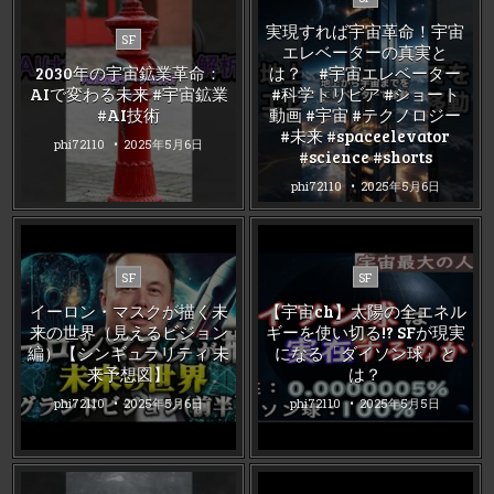
in
実現すれば宇宙革命！宇宙
Posted
SF
エレベーターの真実と
in
2030年の宇宙鉱業革命：
は？ #宇宙エレベーター
AIで変わる未来 #宇宙鉱業
#科学トリビア #ショート
#AI技術
動画 #宇宙 #テクノロジー
#未来 #spaceelevator
phi72110
2025年5月6日
#science #shorts
phi72110
2025年5月6日
Posted
Posted
SF
SF
in
in
イーロン・マスクが描く未
【宇宙ch】太陽の全エネル
来の世界（見えるビジョン
ギーを使い切る!? SFが現実
編）【シンギュラリティ 未
になる「ダイソン球」と
来予想図】
は？
phi72110
2025年5月6日
phi72110
2025年5月5日