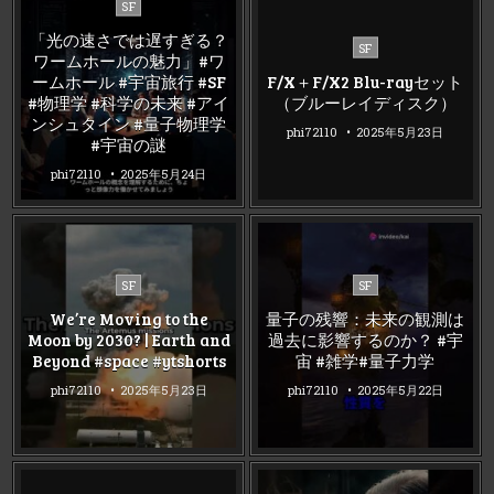
Posted
SF
in
「光の速さでは遅すぎる？
Posted
SF
ワームホールの魅力」#ワ
in
ームホール #宇宙旅行 #SF
F/X＋F/X2 Blu-rayセット
#物理学 #科学の未来 #アイ
（ブルーレイディスク）
ンシュタイン #量子物理学
phi72110
2025年5月23日
#宇宙の謎
phi72110
2025年5月24日
Posted
Posted
SF
SF
in
in
We’re Moving to the
量子の残響：未来の観測は
Moon by 2030? | Earth and
過去に影響するのか？ #宇
Beyond #space #ytshorts
宙 #雑学#量子力学
phi72110
2025年5月23日
phi72110
2025年5月22日