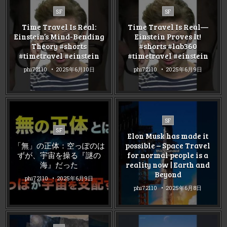
Posted
Posted
SF
SF
in
in
Time Travel Is Real:
Time Travel Is Real—
Einstein’s Mind-Bending
Einstein Proves It!
Theory #shorts
#shorts #lab360
#timetravel #einstein
#timetravel #einstein
phi72110
2025年6月10日
phi72110
2025年6月9日
Posted
SF
Posted
in
SF
Elon Musk has made it
in
「無」の正体：空っぽのは
possible – Space Travel
ずが、宇宙を操る『謎の
for normal people is a
海』だった
reality now | Earth and
Beyond
phi72110
2025年6月9日
phi72110
2025年6月8日