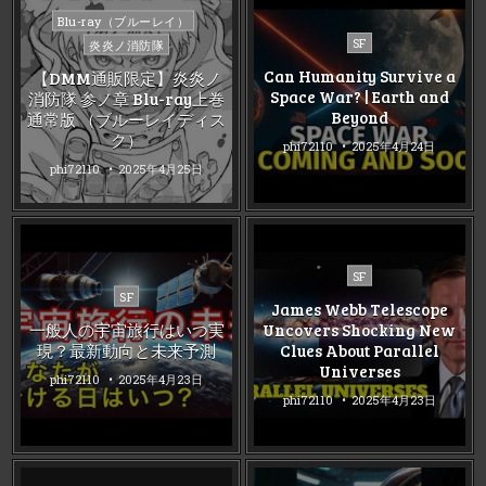
Posted
Blu-ray（ブルーレイ）
in
Posted
SF
炎炎ノ消防隊
in
Can Humanity Survive a
【DMM通販限定】炎炎ノ
Space War? | Earth and
消防隊 参ノ章 Blu-ray上巻
Beyond
通常版 （ブルーレイディス
ク）
phi72110
2025年4月24日
phi72110
2025年4月25日
Posted
SF
Posted
in
SF
James Webb Telescope
in
一般人の宇宙旅行はいつ実
Uncovers Shocking New
現？最新動向と未来予測
Clues About Parallel
Universes
phi72110
2025年4月23日
phi72110
2025年4月23日