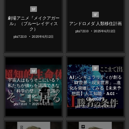
Posted
SF
Posted
in
SF
劇場アニメ『メイクアガー
in
ル』 （ブルーレイディス
アンドロメダ 人類移住計画
ク）
phi72110
2025年6月12日
phi72110
2025年6月12日
Posted
SF
Posted
SF
in
in
AIシンギュラリティが創る
宇宙人はもうそこにいる？
「SF世界・現実世界」…進
私たちが彼らを認識できな
化を俯瞰してみる【未来予
い「科学の壁」と「意識の
想図】人工知能・AGI・
進化」
ChatGPT
phi72110
2025年6月11日
phi72110
2025年6月11日