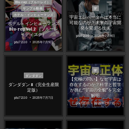
Posted
Blu-ray（ブルーレイ）
in
Posted
サンプル動画
SF
in
ホテル・インヒューマンズ
宇宙エレベーターは本当に
可能なのか？未来の宇宙開
ホテル・インヒューマンズ
発を変える技術
Blu-ray Vol.2 （ブルーレ
イディスク）
phi72110
2025年7月8日
phi72110
2025年7月9日
Posted
SF
Posted
in
ダンダダン
【究極の問い】なぜ宇宙は
in
ダンダダン 8（完全生産限
存在するのか？科学と哲学
定版）
が挑む“宇宙の全貌”を完全
解明
phi72110
2025年7月7日
phi72110
2025年7月7日