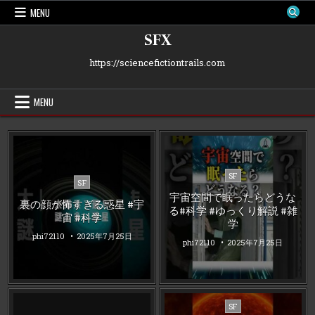
Skip
MENU
to
content
SFX
https://sciencefictiontrails.com
MENU
Posted
SF
Posted
SF
in
in
宇宙空間で眠ったらどうな
裏の顔が怖すぎる惑星 #宇
る#科学 #ゆっくり解説 #雑
宙 #科学
学
phi72110
2025年7月25日
phi72110
2025年7月25日
Posted
SF