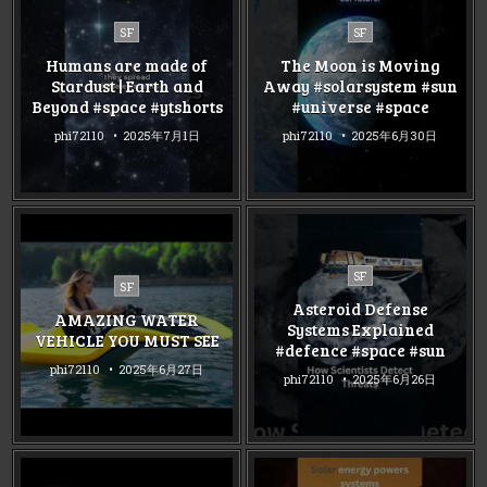
Posted
Posted
SF
SF
in
in
Humans are made of
The Moon is Moving
Stardust | Earth and
Away #solarsystem #sun
Beyond #space #ytshorts
#universe #space
phi72110
2025年7月1日
phi72110
2025年6月30日
Posted
SF
Posted
SF
in
in
Asteroid Defense
AMAZING WATER
Systems Explained
VEHICLE YOU MUST SEE
#defence #space #sun
phi72110
2025年6月27日
phi72110
2025年6月26日