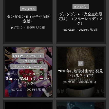
Posted
ダンダダン
Posted
ダンダダン
in
in
ダンダダン 6（完全生産限
ダンダダン 6（完全生産限
定版） （ブルーレイディス
定版）
ク）
phi72110
2025年7月22日
phi72110
2025年7月19日
Posted
Blu-ray（ブルーレイ）
in
サンプル動画
Posted
SF
ホテル・インヒューマンズ
in
2030年に地球外生命が発見
ホテル・インヒューマンズ
される？ #宇宙
Blu-ray Vol.1 （ブルーレイ
phi72110
2025年7月16日
ディスク）
phi72110
2025年7月18日