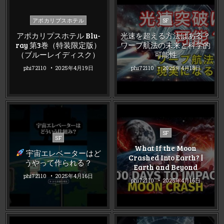
Posted
Posted
アポカリプスホテル
SF
in
in
アポカリプスホテル Blu-
光速を超える方法はある？
ray 第3巻（特装限定版）
ワープ航法の未来と科学的
（ブルーレイディスク）
可能性
phi72110
2025年4月19日
phi72110
2025年4月18日
Posted
SF
Posted
SF
in
in
What If the Moon
宇宙エレベーターはど
Crashed Into Earth? |
うやって作られる？
Earth and Beyond
phi72110
2025年4月16日
phi72110
2025年4月16日