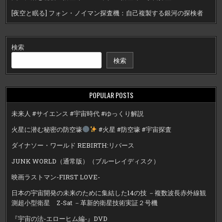
[夜空と眠る] フォン・ノイマン探査機：自己複製する銀河の探検者
検索
検索
POPULAR POSTS
未来人 #サイエンス #宇宙時代 #ゆっくり解説
火星に潜む秘密の防空壕
#火星 #防空壕 #宇宙探査
ダイナソー・ワールド REBIRTH:リバース
JUNK WORLD（通常版）（ブルーレイディスク）
映画ラストマン-FIRST LOVE-
日本の宇宙開発の未来のために集結した14の技 －複数波長赤外線観
測超小型衛星 Z-Sat －革新的衛星技術実証２号機
『宇宙の法-エローヒム編-』DVD