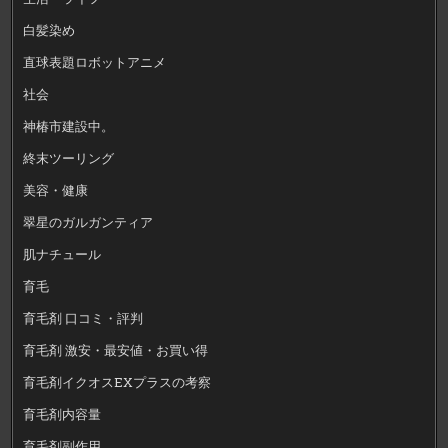
白髪染め
直球表題ロボットアニメ
社会
神椿市建設中。
終末ツーリング
美容・健康
翠星のガルガンティア
肌ナチュール
育毛
育毛剤 口コミ・評判
育毛剤 激安・最安値・お買い得
育毛剤イクオスEXプラスの考察
育毛剤内容量
育毛剤副作用