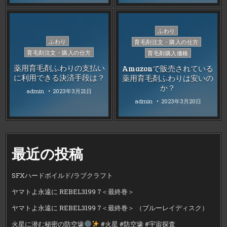
Posted
ふわり
in
Posted
ふわり
育毛剤注文・購入の仕方
in
育毛剤注文・購入の仕方
育毛剤購入価格
薬用育毛剤ふわりの支払い
Amazonで販売されている
に利用できる決済手段は？
薬用育毛剤ふわりは安いの
か？
admin
2023年3月21日
admin
2023年3月20日
最近の投稿
SFXハードボイルド/ラブクラフト
ヤマトよ永遠に REBEL3199 7＜最終巻＞
ヤマトよ永遠に REBEL3199 7＜最終巻＞ （ブルーレイディスク）
火星に潜む秘密の防空壕
#火星 #防空壕 #宇宙探査