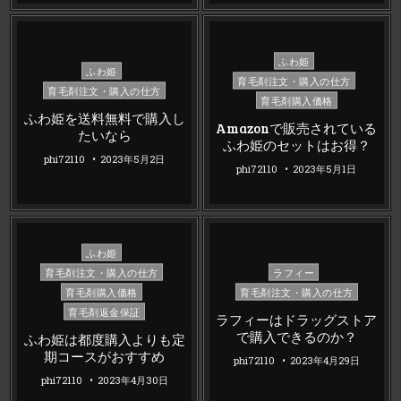
Posted
ふわ姫
Posted
ふわ姫
in
育毛剤注文・購入の仕方
in
育毛剤注文・購入の仕方
育毛剤購入価格
ふわ姫を送料無料で購入し
Amazonで販売されている
たいなら
ふわ姫のセットはお得？
phi72110
2023年5月2日
phi72110
2023年5月1日
Posted
ふわ姫
in
Posted
育毛剤注文・購入の仕方
ラフィー
in
育毛剤購入価格
育毛剤注文・購入の仕方
育毛剤返金保証
ラフィーはドラッグストア
で購入できるのか？
ふわ姫は都度購入よりも定
期コースがおすすめ
phi72110
2023年4月29日
phi72110
2023年4月30日