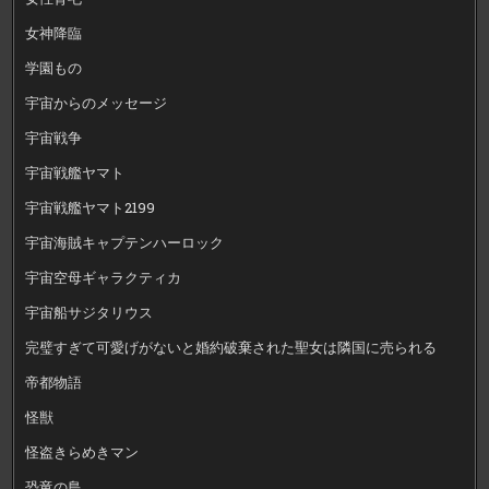
女神降臨
学園もの
宇宙からのメッセージ
宇宙戦争
宇宙戦艦ヤマト
宇宙戦艦ヤマト2199
宇宙海賊キャプテンハーロック
宇宙空母ギャラクティカ
宇宙船サジタリウス
完璧すぎて可愛げがないと婚約破棄された聖女は隣国に売られる
帝都物語
怪獣
怪盗きらめきマン
恐竜の島