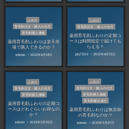
Posted
Posted
ふわり
ふわり
in
in
育毛剤注文・購入の仕方
育毛剤注文・購入の仕方
育毛剤購入価格
薬用育毛剤ふわりの定期コ
ースは時間指定で届けても
薬用育毛剤ふわりは楽天市
らえる？
場で購入できるのか？
phi72110
2023年4月15日
admin
2023年4月18日
Posted
Posted
ふわり
ふわり
in
in
育毛剤注文・購入の仕方
育毛剤注文・購入の仕方
育毛剤購入価格
育毛剤購入価格
育毛剤配合成分
薬用育毛剤ふわりの定期コ
ースはどれぐらいお得なの
薬用育毛剤ふわりは無添加
か？
の育毛剤なのか？
admin
2023年3月30日
admin
2023年3月27日