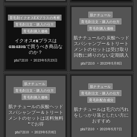
Posted
肌ナチュール
Posted
育毛剤イクオスEXプラスの考察
in
育毛剤注文・購入の仕方
in
育毛剤注文・購入の仕方
育毛剤購入価格
育毛剤購入価格
肌ナチュールの 炭酸ヘッド
イクオスexプラスは
スパシャンプー＆トリート
amazonで買うべき商品な
メントのセットは受け取り
のか？
回数に縛りのない定期購入
phi72110
2023年5月23日
phi72110
2023年5月8日
Posted
肌ナチュール
Posted
肌ナチュール
in
育毛剤注文・購入の仕方
in
育毛剤注文・購入の仕方
育毛剤購入価格
育毛剤配合成分
肌ナチュールの炭酸ヘッド
肌ナチュールは毛穴の汚れ
スパシャンプー＆トリート
をしっかり落としたい方に
メントのセットは送料無料
おすすめ
*でお得
phi72110
2023年5月7日
phi72110
2023年5月8日