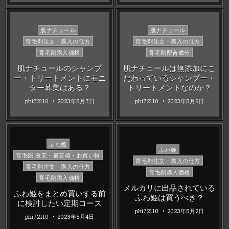
Posted
Posted
肌ナチュール
肌ナチュール
in
in
育毛剤注文・購入の仕方
育毛剤注文・購入の仕方
育毛剤購入価格
育毛剤配合成分
肌ナチュールのシャンプ
肌ナチュールは無添加にこ
ー・トリートメントにモニ
だわっているシャンプー・
ター募集はある？
トリートメントなのか？
phi72110
2023年5月7日
phi72110
2023年5月6日
Posted
ふわ姫
Posted
ふわ姫
in
育毛剤 激安・最安値・お買い得
in
育毛剤注文・購入の仕方
育毛剤注文・購入の仕方
育毛剤購入価格
育毛剤購入価格
メルカリに出品されている
ふわ姫をまとめ買いする前
ふわ姫は買うべき？
に検討したい定期コース
phi72110
2023年5月2日
phi72110
2023年5月4日