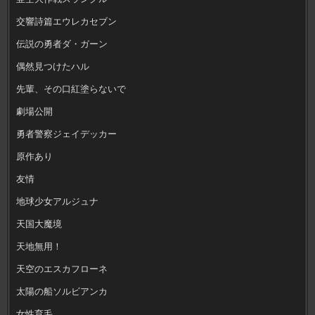
交響詩篇エウレカセブン
伝説の勇者ダ・ガーン
偶然見つけたハル
先輩、その口紅塗らないで
劇場公開
勇者警察ジェイデッカー
原作あり
友情
地球少女アルジュナ
天国大魔境
天地無用！
天空のエスカフローネ
太陽の船ソルビアンカ
女性育毛