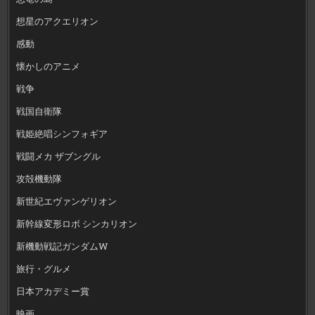
想星のアクエリオン
感動
懐かしのアニメ
戦争
戦国自衛隊
戦姫絶唱シンフォギア
戦闘メカ ザブングル
攻殻機動隊
新世紀エヴァンゲリオン
新幹線変形ロボ シンカリオン
新機動戦記ガンダムW
旅行・グルメ
日本アカデミー賞
映画