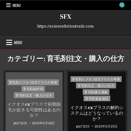
Skip
MENU
to
content
SFX
https://sciencefictiontrails.com
MENU
カテゴリー:
育毛剤注文・購入の仕方
Posted
育毛剤イクオスEXプラスの考察
Posted
育毛剤イクオスEXプラスの考察
in
育毛剤注文・購入の仕方
in
育毛剤副作用
育毛剤購入価格
育毛剤注文・購入の仕方
育毛剤返金保証
イクオスexプラスで初期脱
イクオスexプラスの解約シ
毛が起きる可能性はあるの
ステムはどうなっているの
か？
か？
phi72110
2023年5月24日
phi72110
2023年5月23日