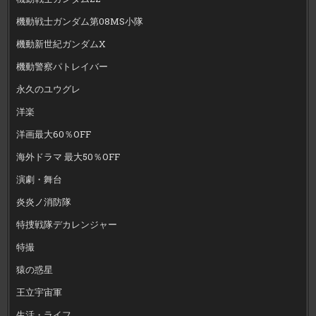
機動戦士ガンダム第08MS小隊
機動新世紀ガンダムX
機動警察パトレイバー
永久のユウグレ
洋楽
洋画最大60％OFF
海外ドラマ 最大50％OFF
演劇・舞台
炎炎ノ消防隊
特捜戦隊デカレンジャー
特撮
猿の惑星
王立宇宙軍
生活・ライフ