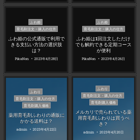
Posted
Posted
ふわ姫
ふわ姫
in
in
育毛剤注文・購入の仕方
育毛剤注文・購入の仕方
ふわ姫の公式通販で利用で
ふわ姫は1回注文しただけ
きる支払い方法の選択肢
でも解約できる定期コース
は？
が便利
PikaNon
2023年4月28日
PikaNon
2023年4月26日
Posted
ふわり
Posted
ふわり
in
育毛剤注文・購入の仕方
in
育毛剤注文・購入の仕方
育毛剤購入価格
育毛剤購入価格
メルカリで売られている薬
薬用育毛剤ふわりの通販に
用育毛剤ふわりは買うべ
かかる送料は？
き？
admin
2023年4月22日
admin
2023年4月20日