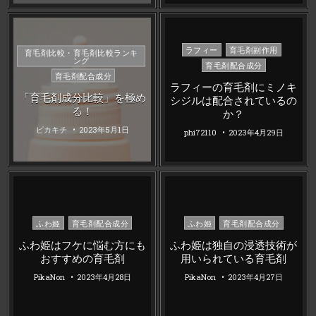
Posted
ラフィー
育毛剤副作用
Posted
育毛剤比較・育毛剤比較ランキ
ング
in
in
育毛剤配合成分
育毛剤配合成分
ラフィーの育毛剤にミノキ
「育毛剤成分比較」を極め
シジルは配合されているの
る！
か？
ピカキチ
2023年5月1日
phi72110
2023年4月29日
Posted
Posted
ふわ姫
育毛剤配合成分
ふわ姫
育毛剤配合成分
in
in
ふわ姫はフケに悩む方にも
ふわ姫は独自の浸透技術が
おすすめの育毛剤
用いられている育毛剤
PikaNon
2023年4月28日
PikaNon
2023年4月27日