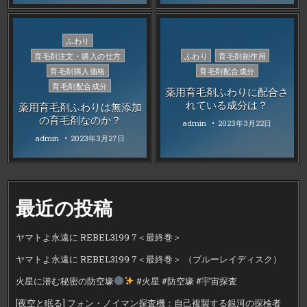
Posted
ふわり
in
Posted
育毛剤注文・購入の仕方
ふわり
育毛剤副作用
in
育毛剤購入価格
育毛剤配合成分
育毛剤配合成分
薬用育毛剤ふわりに配合さ
れている成分は？
薬用育毛剤ふわりは無添加
の育毛剤なのか？
admin
2023年3月22日
admin
2023年3月27日
最近の投稿
ヤマトよ永遠に REBEL3199 7＜最終巻＞
ヤマトよ永遠に REBEL3199 7＜最終巻＞ （ブルーレイディスク）
火星に潜む秘密の防空壕
#火星 #防空壕 #宇宙探査
[夜空と眠る] フォン・ノイマン探査機：自己複製する銀河の探検者