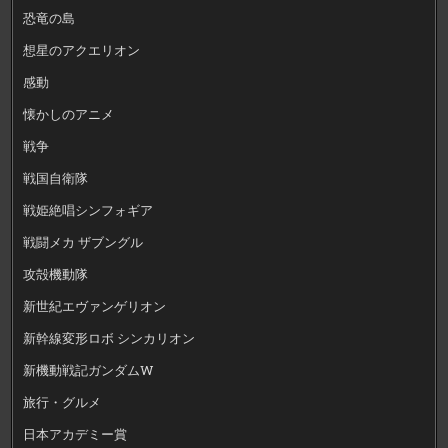
恐竜の島
想星のアクエリオン
感動
懐かしのアニメ
戦争
戦国自衛隊
戦姫絶唱シンフォギア
戦闘メカ ザブングル
攻殻機動隊
新世紀エヴァンゲリオン
新幹線変形ロボ シンカリオン
新機動戦記ガンダムW
旅行・グルメ
日本アカデミー賞