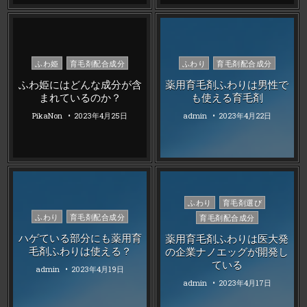
Posted
Posted
ふわ姫
育毛剤配合成分
ふわり
育毛剤配合成分
in
in
ふわ姫にはどんな成分が含
薬用育毛剤ふわりは男性で
まれているのか？
も使える育毛剤
PikaNon
2023年4月25日
admin
2023年4月22日
Posted
ふわり
育毛剤選び
in
Posted
ふわり
育毛剤配合成分
育毛剤配合成分
in
ハゲている部分にも薬用育
薬用育毛剤ふわりは医大発
毛剤ふわりは使える？
の企業ナノエッグが開発し
ている
admin
2023年4月19日
admin
2023年4月17日