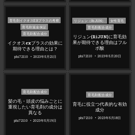
Posted
Posted
育毛剤イクオスEXプラスの考察
リジュン（RiJUN）
女性育毛
in
in
育毛剤返金保証
育毛剤配合成分
育毛剤配合成分
リジュン(RiJUN)に育毛効
果が期待できる理由はフル
イクオスexプラスの効果に
ボ酸
期待できる理由とは？
phi72110
2023年5月20日
phi72110
2023年5月21日
Posted
育毛剤配合成分
Posted
育毛剤配合成分
in
in
髪の毛・頭皮の悩みごとに
育毛に役立つ代表的な有効
重視したい育毛剤の成分は
成分
異なる
phi72110
2023年5月18日
phi72110
2023年5月19日