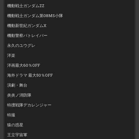
機動戦士ガンダムZZ
機動戦士ガンダム第08MS小隊
機動新世紀ガンダムX
機動警察パトレイバー
永久のユウグレ
洋楽
洋画最大60％OFF
海外ドラマ 最大50％OFF
演劇・舞台
炎炎ノ消防隊
特捜戦隊デカレンジャー
特撮
猿の惑星
王立宇宙軍