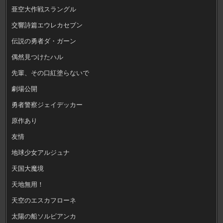
亜空大作戦スラングル
交響詩篇エウレカセブン
伝説の勇者ダ・ガーン
偶然見つけたハル
先輩、その口紅塗らないで
劇場公開
勇者警察ジェイデッカー
原作あり
友情
地球少女アルジュナ
天国大魔境
天地無用！
天空のエスカフローネ
太陽の船ソルビアンカ