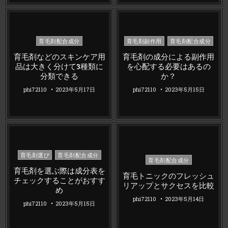
Posted
Posted
育毛剤配合成分
育毛剤副作用
育毛剤配合成分
in
in
育毛剤などのスキンケア用
育毛剤の成分による副作用
品は大きく分けて3種類に
を心配する必要はあるの
分類できる
か？
phi72110
2023年5月17日
phi72110
2023年5月15日
Posted
育毛剤選び
育毛剤配合成分
Posted
育毛剤配合成分
in
in
育毛剤を選ぶ際は成分表を
育毛トニックのフレッシュ
チェックすることがおすす
リアップとサクセスを比較
め
phi72110
2023年5月14日
phi72110
2023年5月15日