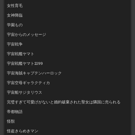
女性育毛
女神降臨
学園もの
宇宙からのメッセージ
宇宙戦争
宇宙戦艦ヤマト
宇宙戦艦ヤマト2199
宇宙海賊キャプテンハーロック
宇宙空母ギャラクティカ
宇宙船サジタリウス
完璧すぎて可愛げがないと婚約破棄された聖女は隣国に売られる
帝都物語
怪獣
怪盗きらめきマン