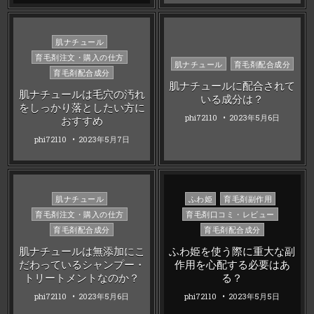
Posted
肌ナチュール
in
育毛剤注文・購入の仕方
Posted
肌ナチュール
育毛剤配合成分
育毛剤配合成分
in
肌ナチュールに配合されて
肌ナチュールは毛穴の汚れ
いる成分は？
をしっかり落としたい方に
phi72110
2023年5月6日
おすすめ
phi72110
2023年5月7日
Posted
Posted
肌ナチュール
ふわ姫
育毛剤副作用
in
in
育毛剤注文・購入の仕方
育毛剤口コミ・レビュー
育毛剤配合成分
育毛剤配合成分
肌ナチュールは無添加にこ
ふわ姫を使う際に重大な副
だわっているシャンプー・
作用を心配する必要はあ
トリートメントなのか？
る？
phi72110
2023年5月6日
phi72110
2023年5月5日