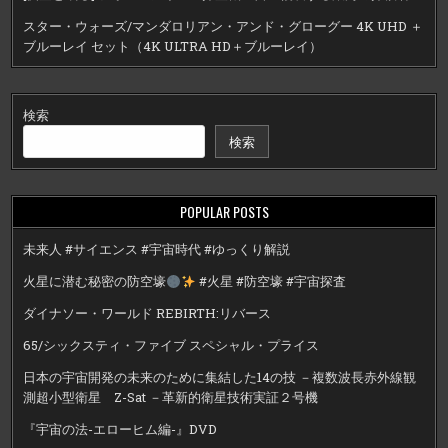
スター・ウォーズ/マンダロリアン・アンド・グローグー 4K UHD ＋
ブルーレイ セット（4K ULTRA HD＋ブルーレイ）
検索
検索
POPULAR POSTS
未来人 #サイエンス #宇宙時代 #ゆっくり解説
火星に潜む秘密の防空壕
#火星 #防空壕 #宇宙探査
ダイナソー・ワールド REBIRTH:リバース
65/シックスティ・ファイブ スペシャル・プライス
日本の宇宙開発の未来のために集結した14の技 －複数波長赤外線観
測超小型衛星 Z-Sat －革新的衛星技術実証２号機
『宇宙の法-エローヒム編-』DVD