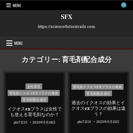
Skip
MENU
to
content
SFX
https://sciencefictiontrails.com
MENU
カテゴリー:
育毛剤配合成分
Posted
Posted
女性育毛
育毛剤イクオスEXプラスの考察
in
in
育毛剤イクオスEXプラスの考察
育毛剤配合成分
育毛剤配合成分
過去のイクオスの効果とイ
クオスexプラスの効果は違
イクオスexプラスは女性で
う？
も使える育毛剤なのか？
phi72110
2023年5月22日
phi72110
2023年5月24日