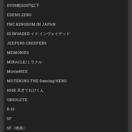
DVD1枚1100円以下
EDENS ZERO
FNC KINGDOM IN JAPAN
ID:INVADED イド:インヴェイデッド
JEEPERS CREEPERS
MEMORIES
MIRACLE/ミラクル
MovieNEX
MUTEKING THE Dancing HERO
NHK 天才てれびくん
OBSOLETE
R-15
SF
SF（映画）