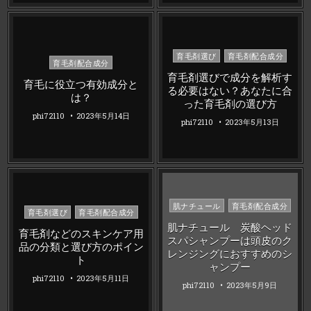
Posted
育毛剤選び
育毛剤配合成分
Posted
育毛剤配合成分
in
in
育毛剤選びで成分を解析す
育毛に役立つ有効成分と
る必要はない？あなたに合
は？
った育毛剤の選び方
phi72110
2023年5月14日
phi72110
2023年5月13日
Posted
肌ナチュール
育毛剤配合成分
Posted
育毛剤選び
育毛剤配合成分
in
in
肌ナチュール 炭酸ヘッド
育毛剤などのスキンケア用
スパシャンプーは頭皮のク
品の分類と選び方のポイン
レンジングにおすすめのシ
ト
ャンプー
phi72110
2023年5月11日
phi72110
2023年5月9日