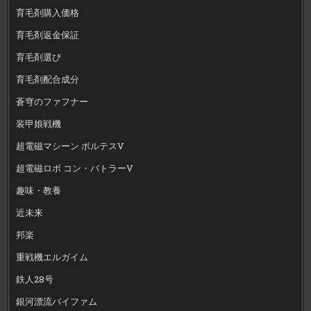
育毛剤購入価格
育毛剤返金保証
育毛剤選び
育毛剤配合成分
蒼穹のファフナー
装甲娘戦機
超電磁マシーン ボルテスV
超電磁ロボ コン・バトラーV
趣味・教養
近未来
邦楽
重戦機エルガイム
鉄人28号
銀河漂流バイファム