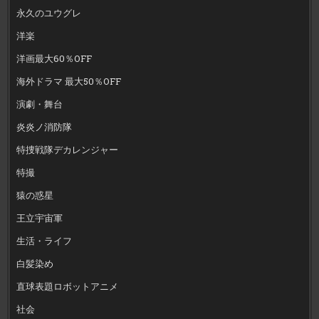
永久のユウグレ
洋楽
洋画最大60％OFF
海外ドラマ 最大50％OFF
演劇・舞台
炎炎ノ消防隊
特捜戦隊デカレンジャー
特撮
猿の惑星
王立宇宙軍
生活・ライフ
白髪染め
直球表題ロボットアニメ
社会