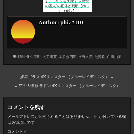
す。この世を支配する”時間
の番人”の正体が判明【ゆっ
くり解説】
Author:
phi72110
TAGGED
久保明
,
太刀川寛
,
本多猪四郎
,
水野久美
,
池部良
,
白川由美
投
妖星ゴラス 4Kリマスター （ブルーレイディスク） →
稿
← 空の大怪獣 ラドン 4Kリマスター （ブルーレイディスク）
ナ
ビ
コメントを残す
ゲ
メールアドレスが公開されることはありません。
※
が付いている欄
ー
は必須項目です
シ
コメント
※