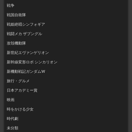
戦争
戦国自衛隊
戦姫絶唱シンフォギア
戦闘メカ ザブングル
攻殻機動隊
新世紀エヴァンゲリオン
新幹線変形ロボ シンカリオン
新機動戦記ガンダムW
旅行・グルメ
日本アカデミー賞
映画
時をかける少女
時代劇
未分類