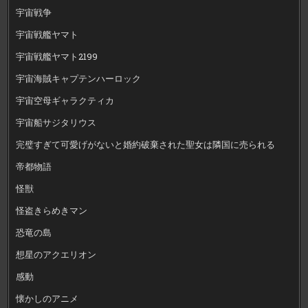
宇宙戦争
宇宙戦艦ヤマト
宇宙戦艦ヤマト2199
宇宙海賊キャプテンハーロック
宇宙空母ギャラクティカ
宇宙船サジタリウス
完璧すぎて可愛げがないと婚約破棄された聖女は隣国に売られる
帝都物語
怪獣
怪盗きらめきマン
恐竜の島
想星のアクエリオン
感動
懐かしのアニメ