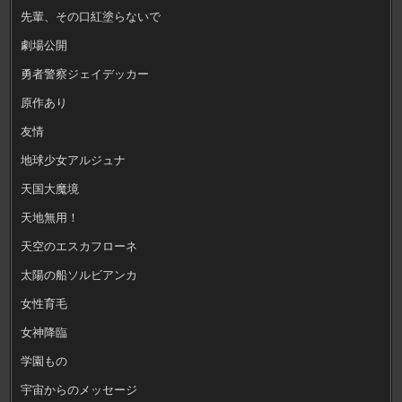
先輩、その口紅塗らないで
劇場公開
勇者警察ジェイデッカー
原作あり
友情
地球少女アルジュナ
天国大魔境
天地無用！
天空のエスカフローネ
太陽の船ソルビアンカ
女性育毛
女神降臨
学園もの
宇宙からのメッセージ