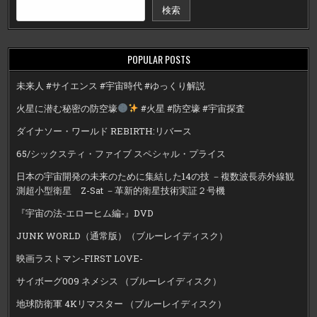
検索
POPULAR POSTS
未来人 #サイエンス #宇宙時代 #ゆっくり解説
火星に潜む秘密の防空壕
#火星 #防空壕 #宇宙探査
ダイナソー・ワールド REBIRTH:リバース
65/シックスティ・ファイブ スペシャル・プライス
日本の宇宙開発の未来のために集結した14の技 －複数波長赤外線観
測超小型衛星 Z-Sat －革新的衛星技術実証２号機
『宇宙の法-エローヒム編-』DVD
JUNK WORLD（通常版）（ブルーレイディスク）
映画ラストマン-FIRST LOVE-
サイボーグ009 ネメシス （ブルーレイディスク）
地球防衛軍 4Kリマスター （ブルーレイディスク）