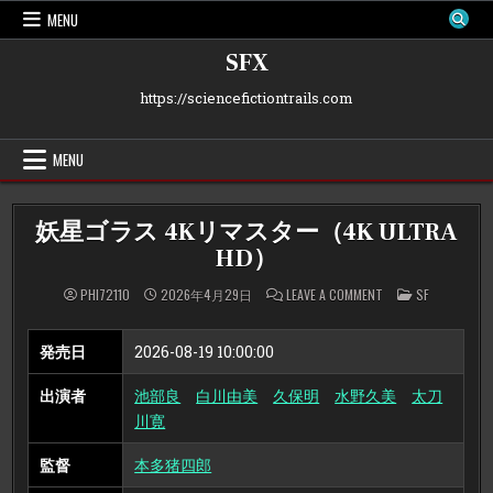
Skip
MENU
to
content
SFX
https://sciencefictiontrails.com
MENU
妖星ゴラス 4Kリマスター（4K ULTRA
HD）
ON
POSTED
PHI72110
2026年4月29日
LEAVE A COMMENT
SF
妖
IN
星
ゴ
ラ
発売日
2026-08-19 10:00:00
ス
4K
リ
出演者
池部良
白川由美
久保明
水野久美
太刀
マ
ス
川寛
タ
ー
（4K
監督
本多猪四郎
ULTRA
HD）