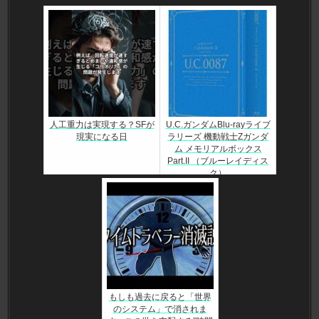
人工重力は実現する？SFが
U.C.ガンダムBlu-rayライブ
現実になる日
ラリーズ 機動戦士Zガンダ
ム メモリアルボックス
Part.II （ブルーレイディス
ク）
もしも過去に戻ると「世界
のシステム」で消されま