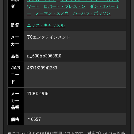
デ
者
ワート
ロバート・プレストン
ダン・オハーリ
ィ
シ
ー
ノーマン・スノウ
バーバラ・ボッソン
ョ
ン
（ブ
監督
ニック・キャッスル
ル
ー
レ
イ
メー
TCエンタテインメント
デ
ィ
カー
ス
ク）
品番
n_600hp3063810
JAN
4571519941253
コー
ド
メー
TCBD-1915
カー
品番
価格
￥6657
※こちらはBlu-ray Disc専用ソフトです。対応プレイヤー以外