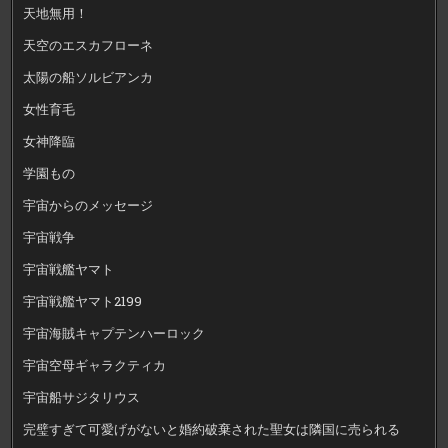
天地無用！
天空のエスカフローネ
太陽の船ソルビアンカ
女性育毛
女神降臨
学園もの
宇宙からのメッセージ
宇宙戦争
宇宙戦艦ヤマト
宇宙戦艦ヤマト2199
宇宙海賊キャプテンハーロック
宇宙空母ギャラクティカ
宇宙船サジタリウス
完璧すぎて可愛げがないと婚約破棄された聖女は隣国に売られる