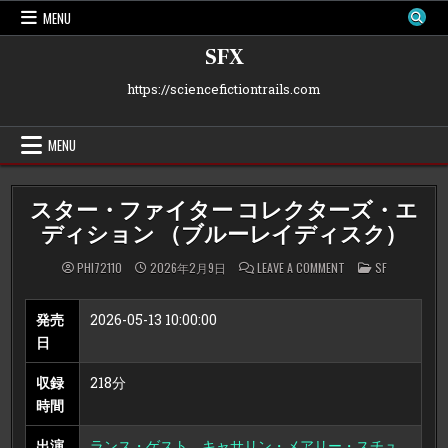
Skip
MENU
to
content
SFX
https://sciencefictiontrails.com
MENU
スター・ファイター コレクターズ・エ
ディション （ブルーレイディスク）
ON
POSTED
PHI72110
2026年2月9日
LEAVE A COMMENT
SF
ス
IN
タ
ー・
フ
発売
2026-05-13 10:00:00
ァ
イ
日
タ
ー
コ
収録
218分
レ
ク
時間
タ
ー
ズ・
出演
ランス・ゲスト
キャサリン・メアリー・スチュ
エ