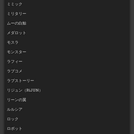
ミミック
ミリタリー
ムーの白鯨
メダロット
モスラ
モンスター
ラフィー
ラブコメ
ラブストーリー
リジュン（RiJUN）
リーンの翼
ルルシア
ロック
ロボット