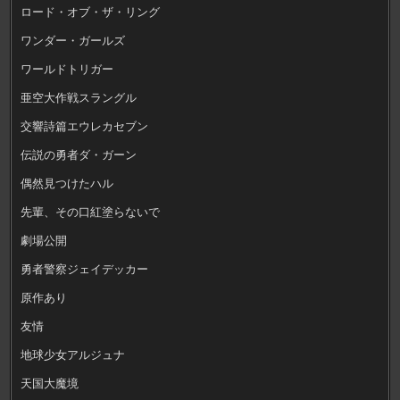
ロード・オブ・ザ・リング
ワンダー・ガールズ
ワールドトリガー
亜空大作戦スラングル
交響詩篇エウレカセブン
伝説の勇者ダ・ガーン
偶然見つけたハル
先輩、その口紅塗らないで
劇場公開
勇者警察ジェイデッカー
原作あり
友情
地球少女アルジュナ
天国大魔境