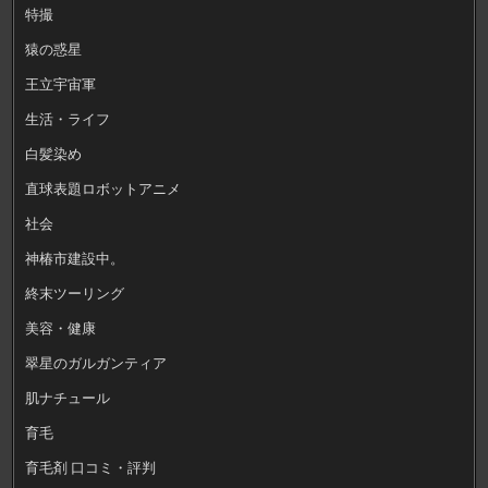
特撮
猿の惑星
王立宇宙軍
生活・ライフ
白髪染め
直球表題ロボットアニメ
社会
神椿市建設中。
終末ツーリング
美容・健康
翠星のガルガンティア
肌ナチュール
育毛
育毛剤 口コミ・評判