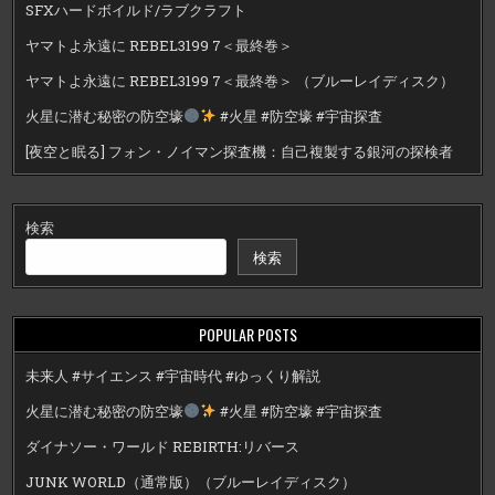
SFXハードボイルド/ラブクラフト
ヤマトよ永遠に REBEL3199 7＜最終巻＞
ヤマトよ永遠に REBEL3199 7＜最終巻＞ （ブルーレイディスク）
火星に潜む秘密の防空壕
#火星 #防空壕 #宇宙探査
[夜空と眠る] フォン・ノイマン探査機：自己複製する銀河の探検者
検索
検索
POPULAR POSTS
未来人 #サイエンス #宇宙時代 #ゆっくり解説
火星に潜む秘密の防空壕
#火星 #防空壕 #宇宙探査
ダイナソー・ワールド REBIRTH:リバース
JUNK WORLD（通常版）（ブルーレイディスク）