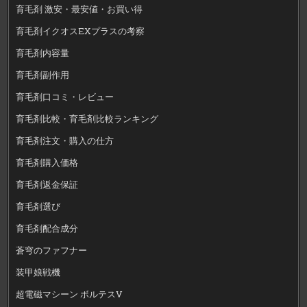
育毛剤 激安・最安値・お買い得
育毛剤イクオスEXプラスの考察
育毛剤内容量
育毛剤副作用
育毛剤口コミ・レビュー
育毛剤比較・育毛剤比較ランキング
育毛剤注文・購入の仕方
育毛剤購入価格
育毛剤返金保証
育毛剤選び
育毛剤配合成分
蒼穹のファフナー
装甲娘戦機
超電磁マシーン ボルテスV