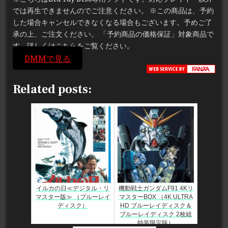
では再生できませんのでご注意ください。 ※この商品は、予約
した場合キャンセルできなくなる場合もございます。予めご了
承の上、ご注文ください。 「予約商品の価格保証」対象商品で
す。詳しくはこちらをご覧ください。
DMMで見る
Related posts:
イルカの日≪デジタル・リ
機動戦士ガンダムF91 4Kリ
マスター版≫ （ブルーレイ
マスターBOX （4K ULTRA
ディスク）
HD ブルーレイディスク＆
ブルーレイディスク 2枚組
特装限定版）