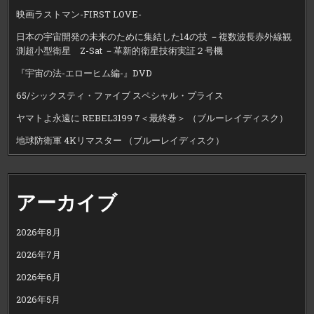
映画ラストマン-FIRST LOVE-
日本の宇宙開発の未来のために集結した14の技 －複数波長赤外線観
測超小型衛星 Z-Sat －革新的衛星技術実証２号機
『宇宙の法-エローヒム編-』DVD
65/シックスティ・ファイブ スペシャル・プライス
ヤマトよ永遠に REBEL3199 7＜最終巻＞ （ブルーレイディスク）
地球防衛軍 4Kリマスター （ブルーレイディスク）
アーカイブ
2026年8月
2026年7月
2026年6月
2026年5月