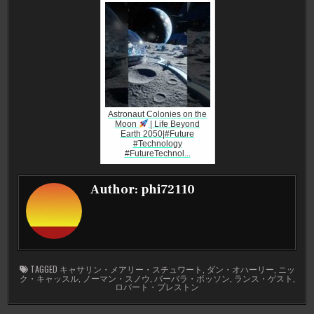
Astronaut Colonies on the
Moon
| Life Beyond
Earth 2050|#Future
#Technology
#FutureTechnol...
Author:
phi72110
TAGGED
キャサリン・メアリー・スチュワート
,
ダン・オハーリー
,
ニッ
ク・キャッスル
,
ノーマン・スノウ
,
バーバラ・ボッソン
,
ランス・ゲスト
,
ロバート・プレストン