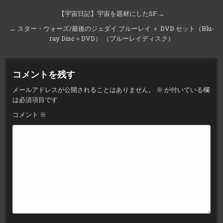
投
【宇宙日記】宇宙を題材にしたSF →
稿
← スター・ウォーズ/最後のジェダイ ブルーレイ ＋ DVD セット（Blu-
ナ
ray Disc＋DVD） （ブルーレイディスク）
ビ
ゲ
コメントを残す
ー
メールアドレスが公開されることはありません。
※
が付いている欄
シ
は必須項目です
ョ
コメント
※
ン