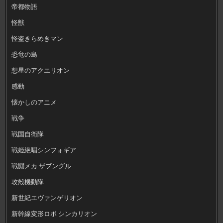
帝都物語
怪獣
怪盗きらめきマン
恐竜の島
想星のアクエリオン
感動
懐かしのアニメ
戦争
戦国自衛隊
戦姫絶唱シンフォギア
戦闘メカ ザブングル
攻殻機動隊
新世紀エヴァンゲリオン
新幹線変形ロボ シンカリオン