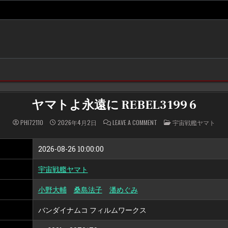
ヤマトよ永遠に REBEL3199 6
ON
POSTED
PHI72110
2026年4月2日
LEAVE A COMMENT
宇宙戦艦ヤマト
ヤ
IN
マ
ト
よ
2026-08-26 10:00:00
永
遠
に
宇宙戦艦ヤマト
REBEL3199
6
小野大輔
桑島法子
潘めぐみ
バンダイナムコ フィルムワークス