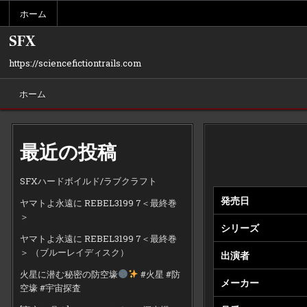
Skip
ホーム
to
content
SFX
https://sciencefictiontrails.com
ホーム
最近の投稿
SFXハードボイルド/ラブクラフト
発売日
ヤマトよ永遠に REBEL3199 7＜最終巻
＞
シリーズ
ヤマトよ永遠に REBEL3199 7＜最終巻
＞ （ブルーレイディスク）
出演者
火星に潜む秘密の防空壕
#火星 #防
メーカー
空壕 #宇宙探査