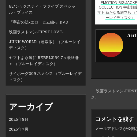
EMOTION BIG JACK
65/シックスティ・ファイブ スペシャ
COLLECTION 宇宙戦
ル・プライス
マト 新たなる旅立ち （
ーレイディスク）
『宇宙の法-エローヒム編-』DVD
映画ラストマン-FIRST LOVE-
Aut
JUNK WORLD（通常版）（ブルーレイ
ディスク）
ヤマトよ永遠に REBEL3199 7＜最終巻
＞ （ブルーレイディスク）
サイボーグ009 ネメシス （ブルーレイデ
ィスク）
投
← 映画ラストマン-FIRS
ク）
稿
アーカイブ
ナ
ビ
コメントを残す
2026年8月
ゲ
メールアドレスが公開
2026年7月
ー