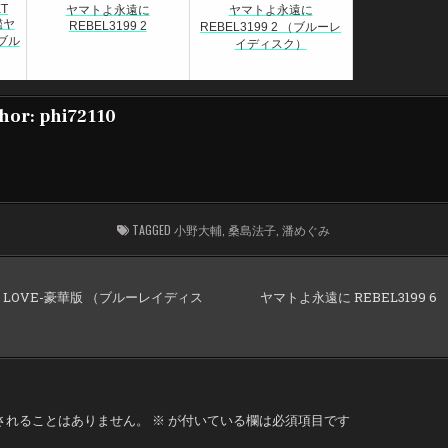
ET
ヤマトよ永遠に
ヤマトよ永遠に
艦ヤ
REBEL3199 2
REBEL3199 2 （ブルーレ
ブル
イディスク）
hor:
phi72110
TAGGED
小野大輔
,
桑島法子
,
潘めぐみ
T LOVE-豪華版 （ブルーレイディス
ヤマトよ永遠に REBEL3199 
されることはありません。
※
が付いている欄は必須項目です