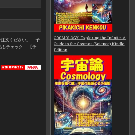
COSMOLOGY: Exploring the Infinite: A
注文ください。 「予
Guide to the Cosmos (Science) Kindle
もチェック！ 【予
Edition