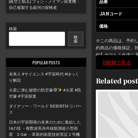
[夜空と眠る] フォン・ノイマン探査機：
品番
自己複製する銀河の探検者
JANコード
価格
検索
検
索
※この商品は、予約
約商品の価格保証」対
約】ヤマトよ永遠に RE
DMMで見る
POPULAR POSTS
未来人 #サイエンス #宇宙時代 #ゆっく
Related post
り解説
火星に潜む秘密の防空壕
#火星 #防
空壕 #宇宙探査
ダイナソー・ワールド REBIRTH:リバー
ス
日本の宇宙開発の未来のために集結した
14の技 －複数波長赤外線観測超小型衛
星 Z-Sat －革新的衛星技術実証２号機