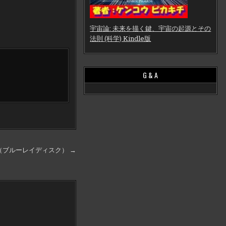
宇宙論: 未来を描く鍵、宇宙の起源とその
法則 (科学) Kindle版
G & A
6 （ブルーレイディスク） →