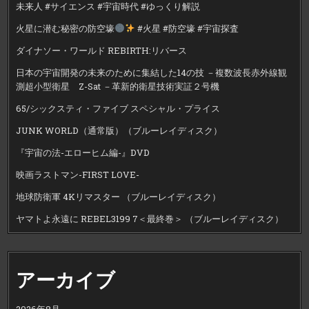
未来人 #サイエンス #宇宙時代 #ゆっくり解説
火星に潜む秘密の防空壕
#火星 #防空壕 #宇宙探査
ダイナソー・ワールド REBIRTH:リバース
日本の宇宙開発の未来のために集結した14の技 －複数波長赤外線観
測超小型衛星 Z-Sat －革新的衛星技術実証２号機
65/シックスティ・ファイブ スペシャル・プライス
JUNK WORLD（通常版）（ブルーレイディスク）
『宇宙の法-エローヒム編-』DVD
映画ラストマン-FIRST LOVE-
地球防衛軍 4Kリマスター （ブルーレイディスク）
ヤマトよ永遠に REBEL3199 7＜最終巻＞ （ブルーレイディスク）
アーカイブ
2026年8月