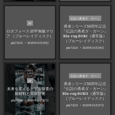
Posted
伝説の勇者ダ・ガーン
Posted
in
SF
勇者シリーズ35周年記念
in
ロボフォース 鉄甲無敵マリ
『伝説の勇者ダ・ガーン』
ア （ブルーレイディスク）
Blu-ray BOXI（通常版）
（ブルーレイディスク）
phi72110
2025年10月29日
phi72110
2025年10月29日
Posted
伝説の勇者ダ・ガーン
Posted
in
SF
勇者シリーズ35周年記念
in
未来を変える！宇宙探査の
『伝説の勇者ダ・ガーン』
新材料と革新技術
Blu-ray BOXII（通常版）
（ブルーレイディスク）
phi72110
2025年10月27日
phi72110
2025年10月27日