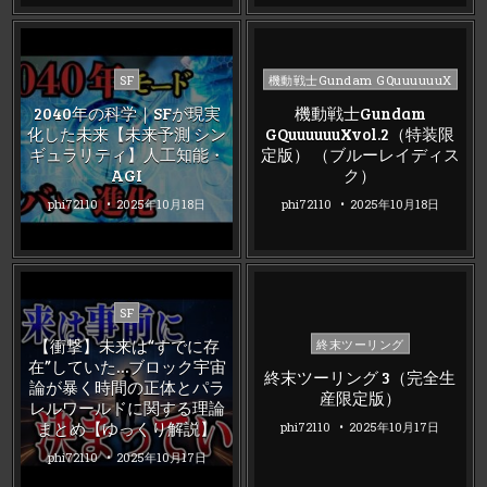
Posted
Posted
SF
機動戦士Gundam GQuuuuuuX
in
in
2040年の科学｜SFが現実
機動戦士Gundam
化した未来【未来予測 シン
GQuuuuuuXvol.2（特装限
ギュラリティ】人工知能・
定版） （ブルーレイディス
AGI
ク）
phi72110
2025年10月18日
phi72110
2025年10月18日
Posted
SF
in
Posted
【衝撃】未来は“すでに存
終末ツーリング
in
在”していた…ブロック宇宙
終末ツーリング 3（完全生
論が暴く時間の正体とパラ
産限定版）
レルワールドに関する理論
まとめ【ゆっくり解説】
phi72110
2025年10月17日
phi72110
2025年10月17日