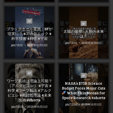
Posted
SF
Posted
SF
in
in
ブラックホール電池：SFが
太陽の最期…人類の未来
現実に？ #アカデミック #
は？
科学技術 #科学 #宇宙
phi72110
2025年10月11日
phi72110
2025年10月12日
Posted
SF
Posted
SF
in
in
ワープ航法は理論上可能？
NASA’s $73B Science
（アルクビエレ） #宇宙 #
Budget Faces Major Cuts
科学 #ワープ航法 #アルク
What This Means for
ビエレ #相対性理論 #未来
Space Research #shorts
技術 #shorts
phi72110
2025年10月11日
phi72110
2025年10月11日