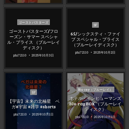
Posted
ゴーストバスターズ
Posted
SF
in
in
ゴーストバスターズ/フロ
65/シックスティ・ファイ
ーズン・サマー スペシャ
ブ スペシャル・プライス
ル・プライス （ブルーレイ
（ブルーレイディスク）
ディスク）
phi72110
2025年10月2日
phi72110
2025年10月3日
Posted
Blu-ray（ブルーレイ）
Posted
SF
in
in
ホテル・インヒューマンズ
【宇宙】未来の北極星 ベ
Blu-ray BOX （ブルーレイ
ガ#宇宙 #雑学 #shorts
ディスク）
phi72110
2025年10月1日
phi72110
2025年10月1日