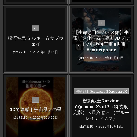
Posted
SF
Posted
in
SF
【生命と再生の未来館】宇
in
銀河特急 ミルキー☆サブウ
宙で進化する医療と3Dプリ
ェイ
ントの世界 #宇宙 #世宙
#smartphone
phi72110
2025年10月15日
phi72110
2025年10月14日
Posted
機動戦士Gundam GQuuuuuuX
in
Posted
機動戦士Gundam
SF
in
GQuuuuuuXvol.3（特装限
3Dで体感｜宇宙最大の星
定版）＜最終巻＞ （ブルー
レイディスク）
phi72110
2025年10月13日
phi72110
2025年10月12日