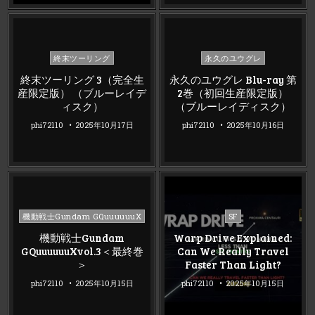
Posted
Posted
終末ツーリング
永久のユウグレ
in
in
終末ツーリング 3（完全生
永久のユウグレ Blu-ray 第
産限定版） （ブルーレイデ
2巻（初回生産限定版）
ィスク）
（ブルーレイディスク）
phi72110
2025年10月17日
phi72110
2025年10月16日
Posted
Posted
機動戦士Gundam GQuuuuuuX
SF
in
in
機動戦士Gundam
Warp Drive Explained:
GQuuuuuuXvol.3＜最終巻
Can We Really Travel
＞
Faster Than Light?
phi72110
2025年10月15日
phi72110
2025年10月15日