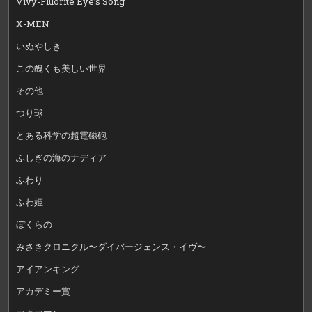
Vivy-Fluorite Eye’s Song
X-MEN
いぬやしき
この醜くも美しい世界
その他
つり球
とある科学の超電磁砲
ふしぎの海のナディア
ふわり
ふわ姫
ぼくらの
みさきクロニクル〜ダイバージェンス・イヴ〜
アイアンキング
アカデミー賞