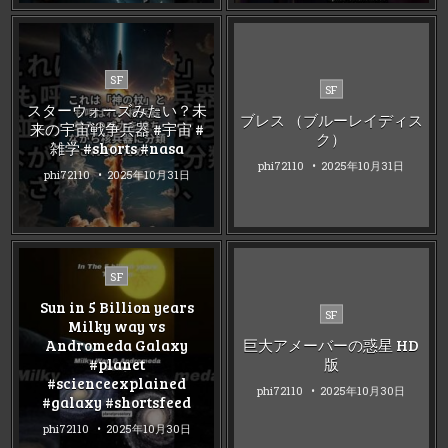
Posted
SF
Posted
SF
in
in
スターウォーズみたい？未
ブレス （ブルーレイディス
来の宇宙戦争兵器 #宇宙 #
ク）
雑学 #shorts #nasa
phi72110
2025年10月31日
phi72110
2025年10月31日
Posted
SF
in
Sun in 5 Billion years
Posted
SF
Milky way vs
in
Andromeda Galaxy
巨大アメーバーの惑星 HD
#planet
版
#scienceexplained
phi72110
2025年10月30日
#galaxy #shortsfeed
phi72110
2025年10月30日