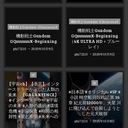
Posted
機動戦士Gundam GQuuuuuuX
Posted
in
機動戦士Gundam GQuuuuuuX
機動戦士Gundam
in
機動戦士Gundam
GQuuuuuuX-Beginning
GQuuuuuuX-Beginning
（4K ULTRA HD＋ブルー
レイ）
phi72110
2025年10月9日
phi72110
2025年10月9日
Posted
SF
in
Posted
【宇宙ch】【予言】インタ
SF
in
ーステラーが示した人類の
#日本語 #オリジナル #SF #
未来 【GALAXYENCE】
小説 時空船貝殻戦記 第 16
#インターステラー #宇宙
章 紀元前12000年、火星 川
の未来 #人類の選択 #環境
に飛び込んで自殺しようと
危機 #宇宙探査 #時間の相
した元大統領
対性 #愛と希望 #未来への
旅
phi72110
2025年10月8日