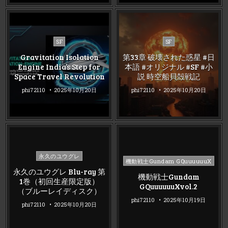
Posted
Posted
SF
SF
in
in
Gravitation Isolation
第33章 破壊された惑星 #日
Engine India’s Step for
本語 #オリジナル #SF #小
Space Travel Revolution
説 時空船貝殻戦記
phi72110
2025年10月20日
phi72110
2025年10月20日
Posted
永久のユウグレ
Posted
機動戦士Gundam GQuuuuuuX
in
in
永久のユウグレ Blu-ray 第
機動戦士Gundam
1巻（初回生産限定版）
GQuuuuuuXvol.2
（ブルーレイディスク）
phi72110
2025年10月19日
phi72110
2025年10月20日