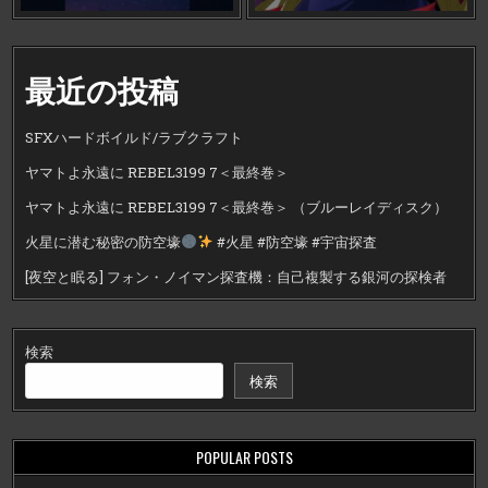
最近の投稿
SFXハードボイルド/ラブクラフト
ヤマトよ永遠に REBEL3199 7＜最終巻＞
ヤマトよ永遠に REBEL3199 7＜最終巻＞ （ブルーレイディスク）
火星に潜む秘密の防空壕
#火星 #防空壕 #宇宙探査
[夜空と眠る] フォン・ノイマン探査機：自己複製する銀河の探検者
検索
検索
POPULAR POSTS