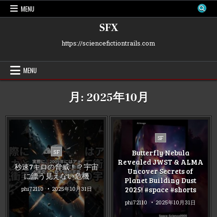
Skip
MENU
to
content
SFX
https://sciencefictiontrails.com
MENU
月:
2025年10月
Posted
SF
in
Posted
Butterfly Nebula
SF
in
Revealed JWST & ALMA
秒速7キロの脅威！？宇宙
Uncover Secrets of
に漂う見えない危機
Planet Building Dust
2025! #space #shorts
phi72110
2025年10月31日
phi72110
2025年10月31日