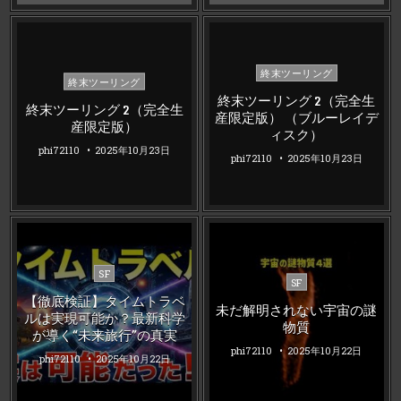
Posted
終末ツーリング
Posted
終末ツーリング
in
in
終末ツーリング 2（完全生
終末ツーリング 2（完全生
産限定版） （ブルーレイデ
産限定版）
ィスク）
phi72110
2025年10月23日
phi72110
2025年10月23日
Posted
SF
Posted
SF
in
in
【徹底検証】タイムトラベ
未だ解明されない宇宙の謎
ルは実現可能か？最新科学
物質
が導く“未来旅行”の真実
phi72110
2025年10月22日
phi72110
2025年10月22日