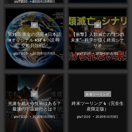
phi72110
2025年10月8日
Posted
Posted
SF
SF
in
in
第35章 黄金の惑星 #日本語
【衝撃】人類滅亡の“7つの
#オリジナル #SF #小説 時
未来”─科学が描く終焉シナ
空船貝殻戦記
リオ
phi72110
2025年10月8日
phi72110
2025年10月8日
Posted
Posted
SF
終末ツーリング
in
in
光速を超える技術はある？
終末ツーリング 4（完全生
最速の宇宙旅行とは？
産限定版）
phi72110
2025年10月8日
phi72110
2025年10月8日