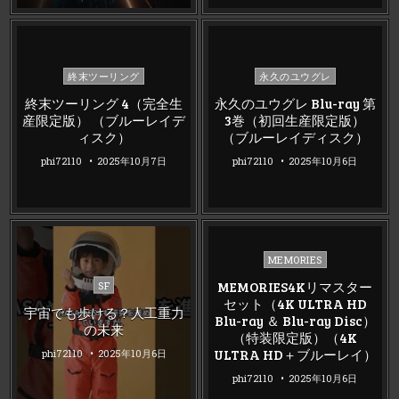
Posted
Posted
終末ツーリング
永久のユウグレ
in
in
終末ツーリング 4（完全生
永久のユウグレ Blu-ray 第
産限定版） （ブルーレイデ
3巻（初回生産限定版）
ィスク）
（ブルーレイディスク）
phi72110
2025年10月7日
phi72110
2025年10月6日
Posted
MEMORIES
in
Posted
MEMORIES4Kリマスター
SF
in
セット（4K ULTRA HD
宇宙でも歩ける？人工重力
Blu-ray ＆ Blu-ray Disc）
の未来
（特装限定版）（4K
ULTRA HD＋ブルーレイ）
phi72110
2025年10月6日
phi72110
2025年10月6日