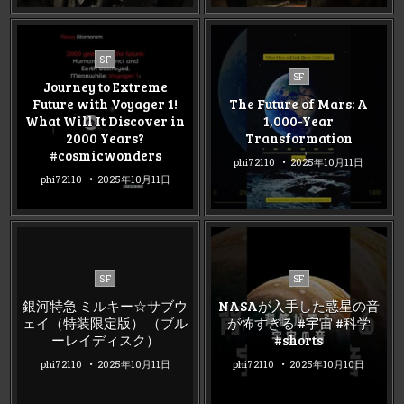
Posted
SF
Posted
in
SF
Journey to Extreme
in
Future with Voyager 1!
The Future of Mars: A
What Will It Discover in
1,000-Year
2000 Years?
Transformation
#cosmicwonders
phi72110
2025年10月11日
phi72110
2025年10月11日
Posted
Posted
SF
SF
in
in
銀河特急 ミルキー☆サブウ
NASAが入手した惑星の音
ェイ（特装限定版） （ブル
が怖すぎる #宇宙 #科学
ーレイディスク）
#shorts
phi72110
2025年10月11日
phi72110
2025年10月10日