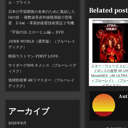
ル・プライス
Related post
日本の宇宙開発の未来のために集結した
14の技 －複数波長赤外線観測超小型衛
星 Z-Sat －革新的衛星技術実証２号機
『宇宙の法-エローヒム編-』DVD
JUNK WORLD（通常版）（ブルーレイ
ディスク）
映画ラストマン-FIRST LOVE-
サイボーグ009 ネメシス （ブルーレイデ
スター・ウォーズ エピ
ィスク）
ド3/シスの復讐 4K U
MovieNEX（4K ULTRA
地球防衛軍 4Kリマスター （ブルーレイ
＋ブルーレイ） （ブル
ディスク）
イディスク）
Aut
アーカイブ
2026年8月