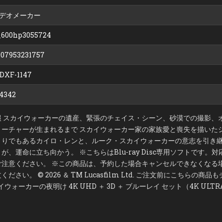
の
夜
デオメーカー
明
け
ブ
_600hp3055724
ル
ー
レ
イ
07953231757
＋
DVD
セ
DXF-1147
ッ
ト
（BLU-
4342
RAY
DISC
＋
DVD）
報 スカイウォーカーの遺産、緊張のチェイス・シーン、砂漠での撮影、
（ブ
ル
リーチャーが生まれるまで スカイウォーカー家の家族愛と喪失を描いた
ー
レ
とりでもあるカイロ・レンと、ルーク・スカイウォーカーの意志を引き
イ
デ
、運命に立ち向かう。 ※こちらはBlu-ray Disc専用ソフトです。
ィ
ス
ご注意ください。 ※この商品は、予約した場合キャンセルできなくなる
ク）
さい。 © 2026 ＆ TM Lucasfilm Ltd. ご注文前にこちらの商
ォーカーの夜明け 4K UHD ＋ 3D ＋ ブルーレイ セット（4K ULTR