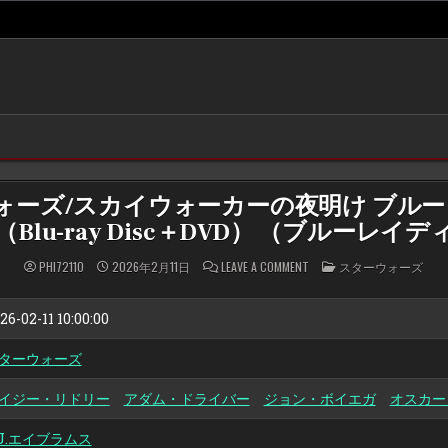
ーズ/スカイウォーカーの夜明け ブルーレ
Blu-ray Disc＋DVD） （ブルーレイ
ON
POSTED
PHI72110
2026年2月11日
LEAVE A COMMENT
スターウォーズ
ス
IN
タ
ー・
ウ
26-02-11 10:00:00
ォ
ー
ズ/
ターウォーズ
ス
カ
イ
イジー・リドリー
アダム・ドライバー
ジョン・ボイエガ
ウ
オスカー
ォ
ー
カ
.J.エイブラムス
ー