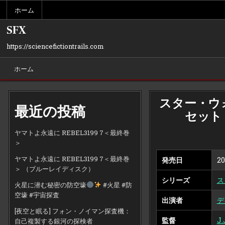
Skip
ホーム
to
content
SFX
https://sciencefictiontrails.com
ホーム
スター・ウォ
最近の投稿
セット（
ヤマトよ永遠に REBEL3199 7＜最終巻
＞
ヤマトよ永遠に REBEL3199 7＜最終巻
発売日
20
＞ （ブルーレイディスク）
シリーズ
ス
火星に潜む秘密の防空壕
#火星 #防
空壕 #宇宙探査
出演者
デ
[夜空と眠る] フォン・ノイマン探査機：
監督
J
自己複製する銀河の探検者