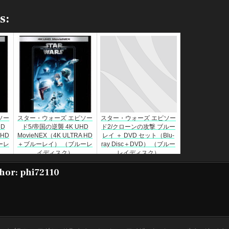
s:
ソー
スター・ウォーズ エピソー
スター・ウォーズ エピソー
HD
ド5/帝国の逆襲 4K UHD
ド2/クローンの攻撃 ブルー
 HD
MovieNEX（4K ULTRA HD
レイ ＋ DVD セット（Blu-
ーレ
＋ブルーレイ） （ブルーレ
ray Disc＋DVD） （ブルー
イディスク）
レイディスク）
hor:
phi72110