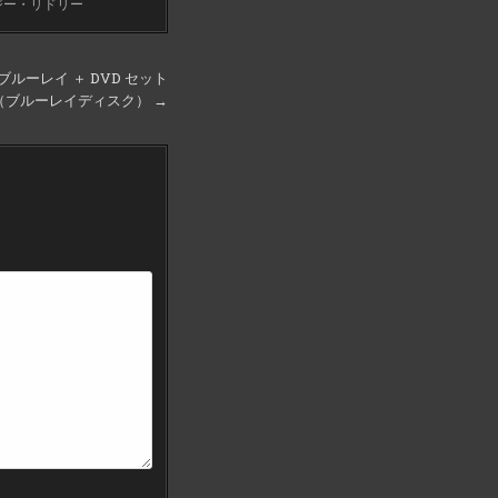
ジー・リドリー
ルーレイ ＋ DVD セット
D） （ブルーレイディスク） →