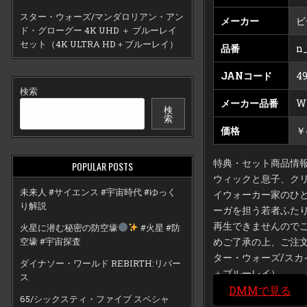
スター・ウォーズ/マンダロリアン・アン
メーカー
ビ
ド・グローグー 4K UHD ＋ ブルーレイ
セット（4K ULTRA HD＋ブルーレイ）
品番
n
JANコード
49
検索
メーカー品番
W
検
索
価格
￥
特典・セット商品情
POPULAR POSTS
ウィックと息子、ク
未来人 #サイエンス #宇宙時代 #ゆっく
イウォーカー家のひ
り解説
ーガを担う若者ふたりが
再生できませんので
火星に潜む秘密の防空壕
#火星 #防
空壕 #宇宙探査
めご了承の上、ご注文くだ
ター・ウォーズ/スカイウ
ダイナソー・ワールド REBIRTH:リバー
＋ブルーレイ）
ス
DMMで見る
65/シックスティ・ファイブ スペシャ