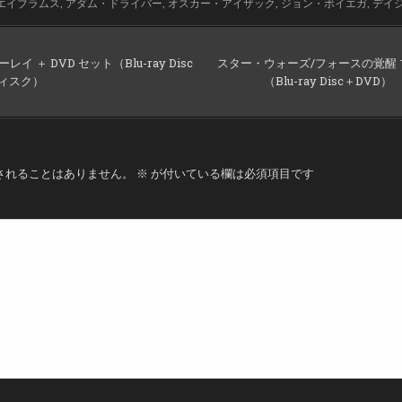
J.エイブラムス
,
アダム・ドライバー
,
オスカー・アイザック
,
ジョン・ボイエガ
,
デイ
 ＋ DVD セット（Blu-ray Disc
スター・ウォーズ/フォースの覚醒 ブ
ディスク）
（Blu-ray Disc＋DV
されることはありません。
※
が付いている欄は必須項目です