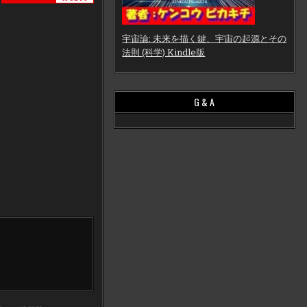
宇宙論: 未来を描く鍵、宇宙の起源とその
法則 (科学) Kindle版
G & A