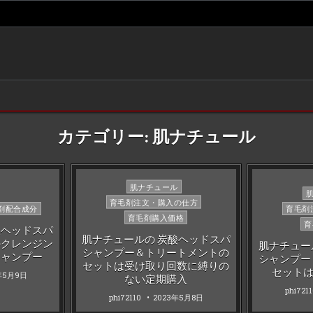
カテゴリー:
肌ナチュール
Posted
肌ナチュール
Po
in
育毛剤注文・購入の仕方
in
剤配合成分
育毛剤
育毛剤購入価格
育
酸ヘッドスパ
肌ナチュールの 炭酸ヘッドスパ
のクレンジン
肌ナチュー
シャンプー＆トリートメントの
シャンプー
シャンプー
セットは受け取り回数に縛りの
セットは
年5月9日
ない定期購入
phi721
phi72110
2023年5月8日