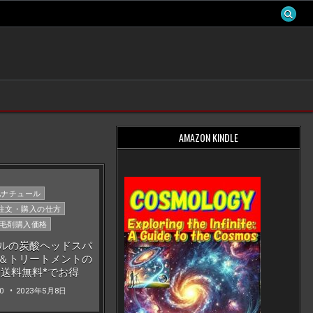
AMAZON KINDLE
sted
肌ナチュール
注文・購入の仕方
毛剤購入価格
ルの炭酸ヘッドスパ
＆トリートメントの
送料無料*でお得
10
2023年5月8日