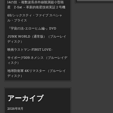
14の技 －複数波長赤外線観測超小型衛
星 Z-Sat －革新的衛星技術実証２号機
65/シックスティ・ファイブ スペシャ
ル・プライス
『宇宙の法-エローヒム編-』DVD
JUNK WORLD（通常版）（ブルーレイ
ディスク）
映画ラストマン-FIRST LOVE-
サイボーグ009 ネメシス （ブルーレイデ
ィスク）
地球防衛軍 4Kリマスター （ブルーレイ
ディスク）
アーカイブ
2026年8月