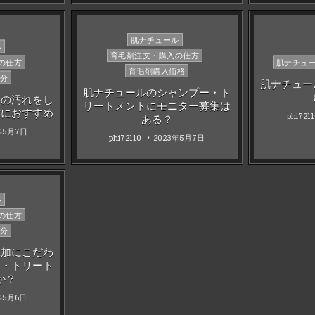
Posted
肌ナチュール
ル
in
育毛剤注文・購入の仕方
Posted
の仕方
肌ナチュ
育毛剤購入価格
in
分
肌ナチュー
肌ナチュールのシャンプー・ト
穴の汚れをし
リートメントにモニター募集は
方におすすめ
phi721
ある？
年5月7日
phi72110
2023年5月7日
ル
の仕方
分
添加にこだわ
ー・トリート
か？
年5月6日