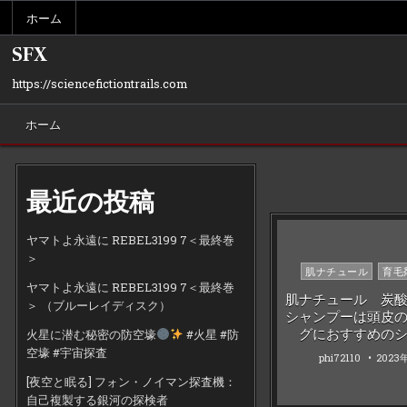
Skip
ホーム
to
content
SFX
https://sciencefictiontrails.com
ホーム
最近の投稿
ヤマトよ永遠に REBEL3199 7＜最終巻
＞
Posted
肌ナチュール
育毛
ヤマトよ永遠に REBEL3199 7＜最終巻
in
肌ナチュール 炭
＞ （ブルーレイディスク）
シャンプーは頭皮
グにおすすめの
火星に潜む秘密の防空壕
#火星 #防
空壕 #宇宙探査
phi72110
2023
[夜空と眠る] フォン・ノイマン探査機：
自己複製する銀河の探検者