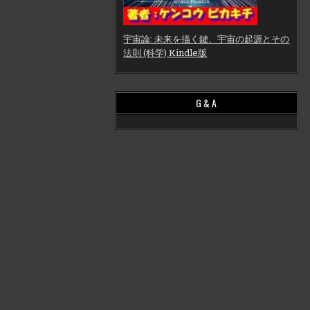
宇宙論: 未来を描く鍵、宇宙の起源とその
法則 (科学) Kindle版
G & A