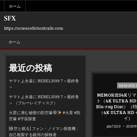
Skip
ホーム
to
content
SFX
https://sciencefictiontrails.com
ホーム
最近の投稿
ヤマトよ永遠に REBEL3199 7＜最終巻
Posted
MEMORIE
＞
in
MEMORIES4K
ヤマトよ永遠に REBEL3199 7＜最終巻
ト（4K ULTRA HD 
＞ （ブルーレイディスク）
Blu-ray Disc
（4K ULTRA H
火星に潜む秘密の防空壕
#火星 #防
イ）
空壕 #宇宙探査
phi72110
2025
[夜空と眠る] フォン・ノイマン探査機：
自己複製する銀河の探検者