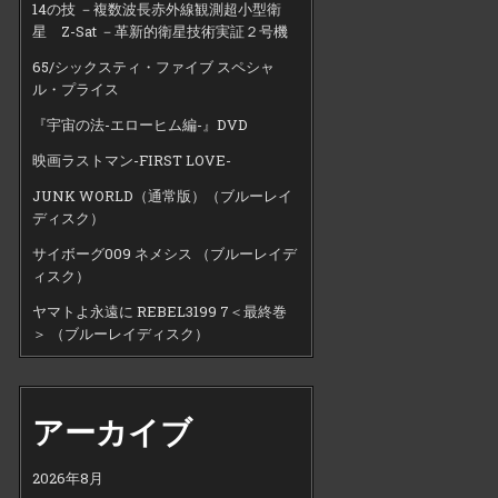
14の技 －複数波長赤外線観測超小型衛
星 Z-Sat －革新的衛星技術実証２号機
65/シックスティ・ファイブ スペシャ
ル・プライス
『宇宙の法-エローヒム編-』DVD
映画ラストマン-FIRST LOVE-
JUNK WORLD（通常版）（ブルーレイ
ディスク）
サイボーグ009 ネメシス （ブルーレイデ
ィスク）
ヤマトよ永遠に REBEL3199 7＜最終巻
＞ （ブルーレイディスク）
アーカイブ
2026年8月