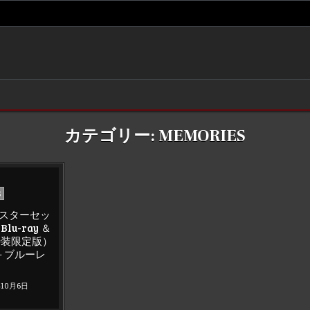
カテゴリー:
MEMORIES
S
リマスターセッ
Blu-ray ＆
）（特装限定版）
D＋ブルーレ
年10月6日