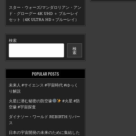
スター・ウォーズ/マンダロリアン・アン
ド・グローグー 4K UHD ＋ ブルーレイ
セット（4K ULTRA HD＋ブルーレイ）
検索
検
索
POPULAR POSTS
未来人 #サイエンス #宇宙時代 #ゆっく
り解説
火星に潜む秘密の防空壕
#火星 #防
空壕 #宇宙探査
ダイナソー・ワールド REBIRTH:リバー
ス
日本の宇宙開発の未来のために集結した