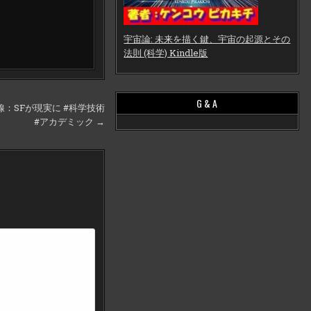
宇宙論: 未来を描く鍵、宇宙の起源とその
法則 (科学) Kindle版
G & A
SFが現実に #科学技術
#アカデミック →