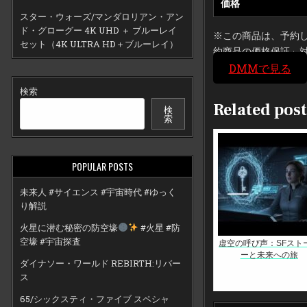
価格
スター・ウォーズ/マンダロリアン・アン
ド・グローグー 4K UHD ＋ ブルーレイ
※この商品は、予約
セット（4K ULTRA HD＋ブルーレイ）
約商品の価格保証」
DMMで見る
検索
Related post
検
索
POPULAR POSTS
未来人 #サイエンス #宇宙時代 #ゆっく
り解説
火星に潜む秘密の防空壕
#火星 #防
空壕 #宇宙探査
虚空の呼び声：SFスト
ーと未来への旅
ダイナソー・ワールド REBIRTH:リバー
ス
65/シックスティ・ファイブ スペシャ