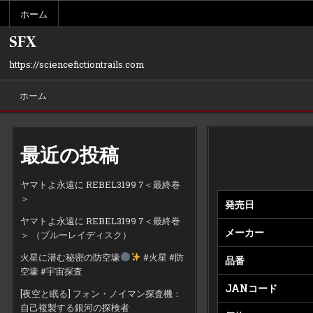
Skip
ホーム
to
content
SFX
https://sciencefictiontrails.com
ホーム
最近の投稿
ヤマトよ永遠に REBEL3199 7＜最終巻
＞
発売日
ヤマトよ永遠に REBEL3199 7＜最終巻
メーカー
＞ （ブルーレイディスク）
火星に潜む秘密の防空壕
#火星 #防
品番
空壕 #宇宙探査
JANコード
[夜空と眠る] フォン・ノイマン探査機：
自己複製する銀河の探検者