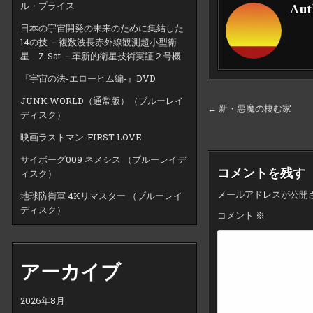
ル・プライス
Aut
日本の宇宙開発の未来のために集結した
14の技 －複数波長赤外線観測超小型衛
星 Z-Sat －革新的衛星技術実証２号機
『宇宙の法-エローヒム編-』DVD
JUNK WORLD（通常版）（ブルーレイ
投
← 新・悪魔の棲む家
ディスク）
稿
映画ラストマン-FIRST LOVE-
ナ
サイボーグ009 ネメシス （ブルーレイデ
ビ
コメントを残す
ィスク）
ゲ
メールアドレスが公開
地球防衛軍 4Kリマスター （ブルーレイ
ー
ディスク）
コメント
※
シ
ョ
ン
アーカイブ
2026年8月