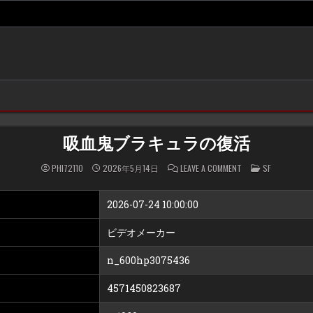
吸血鬼ブラキュラの復活
ON
POSTED
PHI72110
2026年5月14日
LEAVE A COMMENT
SF
吸
IN
血
鬼
ブ
2026-07-24 10:00:00
ラ
キ
ュ
ビデオメーカー
ラ
の
復
n_600hp3075436
活
4571450823687