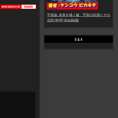
宇宙論: 未来を描く鍵、宇宙の起源とその
法則 (科学) Kindle版
G & A