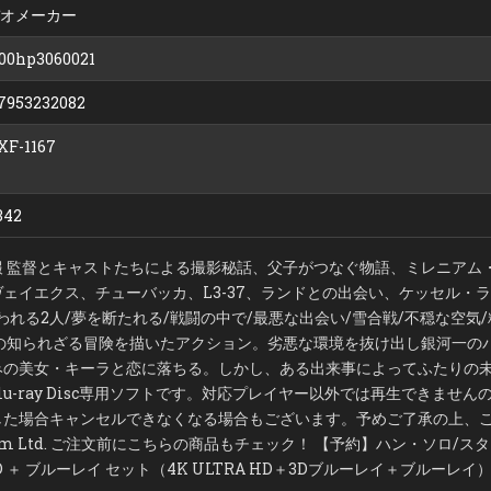
ー
デオメーカー
ブ
ル
ー
00hp3060021
レ
イ
＋
7953232082
DVD
セ
ッ
ト
F-1167
（BLU-
RAY
DISC
＋
DVD）
342
（ブ
ル
ー
レ
報 監督とキャストたちによる撮影秘話、父子がつなぐ物語、ミレニアム
イ
デ
ェイエクス、チューバッカ、L3-37、ランドとの出会い、ケッセル・
ィ
ス
われる2人/夢を断たれる/戦闘の中で/最悪な出会い/雪合戦/不穏な空気
ク）
ロの知られざる冒険を描いたアクション。劣悪な環境を抜け出し銀河一の
みの美女・キーラと恋に落ちる。しかし、ある出来事によってふたりの
lu-ray Disc専用ソフトです。対応プレイヤー以外では再生できませ
した場合キャンセルできなくなる場合もございます。予めご了承の上、ご
casfilm Ltd. ご注文前にこちらの商品もチェック！ 【予約】ハン・ソロ
 3D ＋ ブルーレイ セット（4K ULTRA HD＋3Dブルーレイ＋ブルーレイ