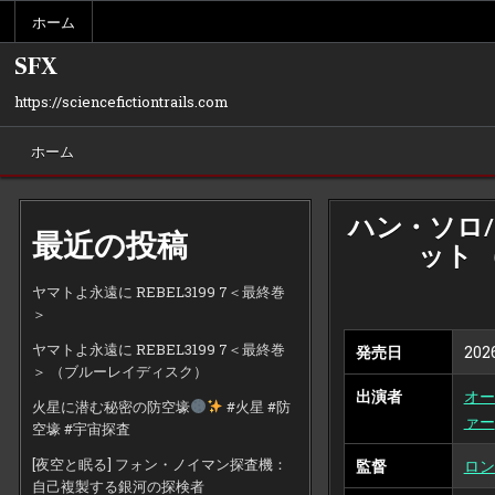
Skip
ホーム
to
content
SFX
https://sciencefictiontrails.com
ホーム
ハン・ソロ/
最近の投稿
ット 
ヤマトよ永遠に REBEL3199 7＜最終巻
＞
ヤマトよ永遠に REBEL3199 7＜最終巻
発売日
2026
＞ （ブルーレイディスク）
出演者
オー
火星に潜む秘密の防空壕
#火星 #防
ァー
空壕 #宇宙探査
[夜空と眠る] フォン・ノイマン探査機：
監督
ロン
自己複製する銀河の探検者