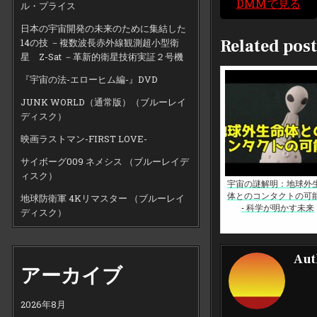
DMMで見る
ル・プライス
日本の宇宙開発の未来のために集結した
Related post
14の技 －複数波長赤外線観測超小型衛
星 Z-Sat －革新的衛星技術実証２号機
『宇宙の法-エローヒム編-』DVD
JUNK WORLD（通常版）（ブルーレイ
ディスク）
映画ラストマン-FIRST LOVE-
サイボーグ009 ネメシス （ブルーレイデ
ィスク）
宇宙の謎解明：地球外
体とのコンタクトの可
地球防衛軍 4Kリマスター （ブルーレイ
- 科学が明かす未来
ディスク）
Aut
アーカイブ
2026年8月