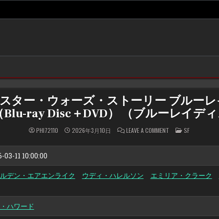
スター・ウォーズ・ストーリー ブルーレイ 
（Blu-ray Disc＋DVD） （ブルーレイデ
ON
POSTED
PHI72110
2026年3月10日
LEAVE A COMMENT
SF
ハ
IN
ン・
ソ
ロ/
-03-11 10:00:00
ス
タ
ー・
ルデン・エアエンライク
ウディ・ハレルソン
エミリア・クラーク
ウ
ォ
ー
ズ・
ス
・ハワード
ト
ー
リ