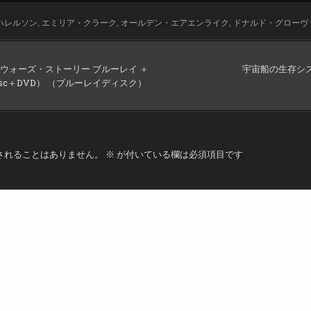
ハレルソン
,
エミリア・クラーク
,
オールデン・エアエンライク
,
ドナルド・グローヴ
・ウォーズ・ストーリー ブルーレイ ＋
宇宙船の生存シ
y Disc＋DVD） （ブルーレイディスク）
されることはありません。
※
が付いている欄は必須項目です