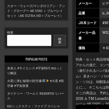
メーカー
ビ
スター・ウォーズ/マンダロリアン・アン
ド・グローグー 4K UHD ＋ ブルーレイ
品番
n_6
セット（4K ULTRA HD＋ブルーレイ）
JANコード
490
検索
メーカー品
WDX
番
検
索
価格
￥4
POPULAR POSTS
特典・セット商品情
アからの逃亡、コンヴ
未来人 #サイエンス #宇宙時代 #ゆっく
（連行されるハン/追
り解説
ム） 若きハン・ソ
火星に潜む秘密の防空壕
#火星 #防
ン・ソロは、幼馴染
空壕 #宇宙探査
とに…。 ※こちらはB
※この商品は、予約
ダイナソー・ワールド REBIRTH:リバー
ス
2026 ＆ TM Lu
ーリー 4K UHD ＋
65/シックスティ・ファイブ スペシャ