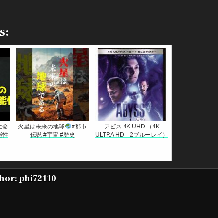
s:
生命
火星は未来の地球
#都市
アビス 4K UHD （4K
能性
伝説 #宇宙 #歴史
ULTRA HD＋2ブルーレイ）
hor:
phi72110