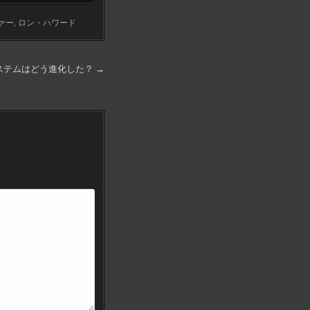
ァー
,
ロン・ハワード
ステムはどう進化した？ →