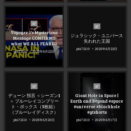
Posted
SF
Posted
SF
in
in
Voyager 1’s Mysterious
ジュラシック・ユニバース
Message CONFIRMS
失われた王国
what WE ALL FEARED
phi72110
2025年6月22日
phi72110
2025年6月22日
Posted
Posted
SF
SF
in
in
デューン 預言 ＜シーズン1
Giant Hole in Space |
＞ ブルーレイコンプリー
Earth and Beyond #space
ト・ボックス（3枚組）
#universe #blackhole
（ブルーレイディスク）
#ytshorts
phi72110
2025年6月20日
phi72110
2025年6月17日