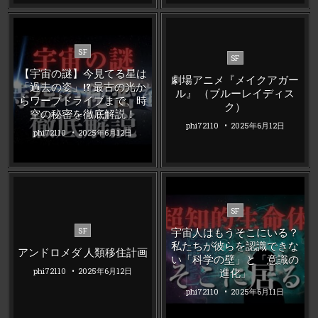
Posted
SF
Posted
SF
in
in
【宇宙の謎】今見てる星は
劇場アニメ『メイクアガー
「過去の姿」!? 最古の光か
ル』 （ブルーレイディス
らワープドライブまで、時
ク）
空の秘密を徹底解説！
phi72110
2025年6月12日
phi72110
2025年6月12日
Posted
SF
in
Posted
宇宙人はもうそこにいる？
SF
in
私たちが彼らを認識できな
アンドロメダ 人類移住計画
い「科学の壁」と「意識の
進化」
phi72110
2025年6月12日
phi72110
2025年6月11日