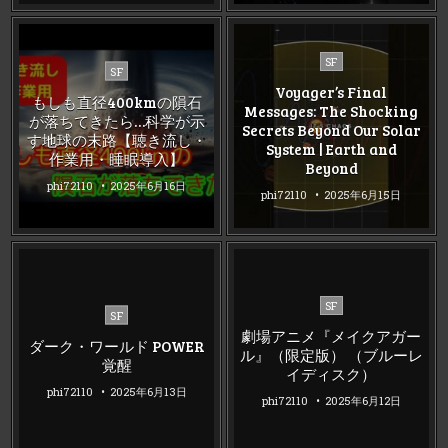
Posted
SF
Posted
SF
in
in
Voyager’s Final
もしも直径400kmの隕石
Messages: The Shocking
が落ちてきたら…科学が示
Secrets Beyond Our Solar
す地球の末路【聴き流し・
System | Earth and
作業用・睡眠導入】
Beyond
phi72110
2025年6月16日
phi72110
2025年6月15日
Posted
SF
Posted
SF
in
in
劇場アニメ『メイクアガー
ダーク・ワールド POWER
ル』（限定版） （ブルーレ
覚醒
イディスク）
phi72110
2025年6月13日
phi72110
2025年6月12日