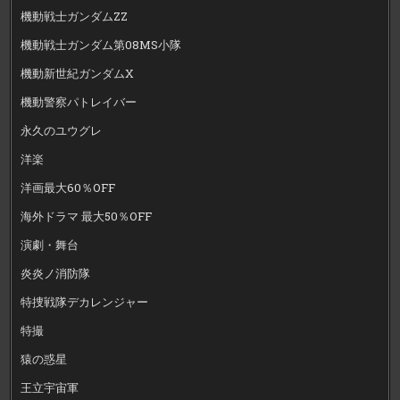
機動戦士ガンダムZZ
機動戦士ガンダム第08MS小隊
機動新世紀ガンダムX
機動警察パトレイバー
永久のユウグレ
洋楽
洋画最大60％OFF
海外ドラマ 最大50％OFF
演劇・舞台
炎炎ノ消防隊
特捜戦隊デカレンジャー
特撮
猿の惑星
王立宇宙軍