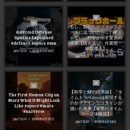
Posted
SF
Posted
in
SF
もし、あなたがブラックホ
in
Asteroid Defense
ールに近づいたら…？SFじ
Systems Explained
ゃない、科学が示す驚きの
#defence #space #sun
未来【聴き流し・作業用・
睡眠導入】
phi72110
2025年6月26日
phi72110
2025年6月26日
Posted
SF
Posted
SF
in
in
【科学とSFの境界線】「タ
The First Human City on
イムトラベル」は実現する
Mars What It Might Look
のか？アインシュタインが
Like #space #mars
描いた未来【衝撃のタイム
#universe
リープ体験談】
phi72110
2025年6月25日
phi72110
2025年6月24日