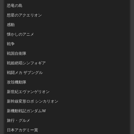
恐竜の島
想星のアクエリオン
感動
懐かしのアニメ
戦争
戦国自衛隊
戦姫絶唱シンフォギア
戦闘メカ ザブングル
攻殻機動隊
新世紀エヴァンゲリオン
新幹線変形ロボ シンカリオン
新機動戦記ガンダムW
旅行・グルメ
日本アカデミー賞