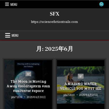
Skip
MENU
to
content
SFX
https://sciencefictiontrails.com
MENU
月:
2025年6月
Posted
SF
Posted
SF
in
in
The Moon is Moving
AMAZING WATER
Away #solarsystem #sun
VEHICLE YOU MUST SEE
#universe #space
phi72110
2025年6月27日
phi72110
2025年6月30日