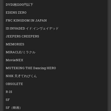
DVD1枚1100円以下
EDENS ZERO
FNC KINGDOM IN JAPAN
ID:INVADED イド:インヴェイデッド
JEEPERS CREEPERS
MEMORIES
MIRACLE/ミラクル
MovieNEX
MUTEKING THE Dancing HERO
NHK 天才てれびくん
OBSOLETE
R-15
SF
SF（映画）