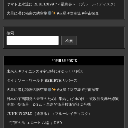
ヤマトよ永遠に REBEL3199 7＜最終巻＞ （ブルーレイディスク）
火星に潜む秘密の防空壕
#火星 #防空壕 #宇宙探査
検索
検索
POPULAR POSTS
未来人 #サイエンス #宇宙時代 #ゆっくり解説
ダイナソー・ワールド REBIRTH:リバース
火星に潜む秘密の防空壕
#火星 #防空壕 #宇宙探査
日本の宇宙開発の未来のために集結した14の技 －複数波長赤外線観
測超小型衛星 Z-Sat －革新的衛星技術実証２号機
JUNK WORLD（通常版）（ブルーレイディスク）
『宇宙の法-エローヒム編-』DVD