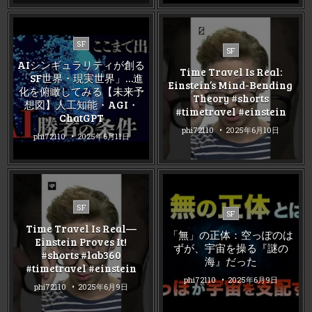
Posted
SF
Posted
SF
in
in
AIシンギュラリティが創る
Time Travel Is Real:
「SF世界・現実世界」…進
Einstein’s Mind-Bending
化を俯瞰してみる【未来予
Theory #shorts
想図】人工知能・AGI・
#timetravel #einstein
ChatGPT
phi72110
2025年6月10日
phi72110
2025年6月11日
Posted
SF
Posted
SF
in
in
Time Travel Is Real—
「無」の正体：空っぽのは
Einstein Proves It!
ずが、宇宙を操る『謎の
#shorts #lab360
海』だった
#timetravel #einstein
phi72110
2025年6月9日
phi72110
2025年6月9日