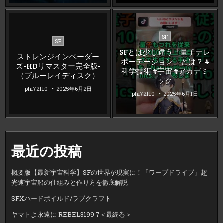
Posted
SF
Posted
SF
in
in
SFとは少し違う「量子テレ
ストレンジインベーダー
ポーテーション」とは？ #
ズ-HDリマスター完全版-
科学技術 #宇宙 #アカデミ
（ブルーレイディスク）
ック
phi72110
2025年6月2日
phi72110
2025年6月1日
最近の投稿
概要版【最新宇宙科学】SFの世界が現実に！「ワープドライブ」超
光速宇宙船の仕組みと作り方を徹底解説
SFXハードボイルド/ラブクラフト
ヤマトよ永遠に REBEL3199 7＜最終巻＞