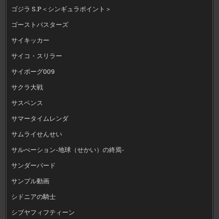
ゴジラ S.P＜シンギュラポイント＞
ゴーストバスターズ
サイキッカー
サイコ・スリラー
サイボーグ009
サクラ大戦
サスペンス
サマータイムレンダ
サムライせんせい
サルべーション-地球（せかい）の終焉-
サンダーバード
サンプル動画
シドニアの騎士
シブヤフィフティーン