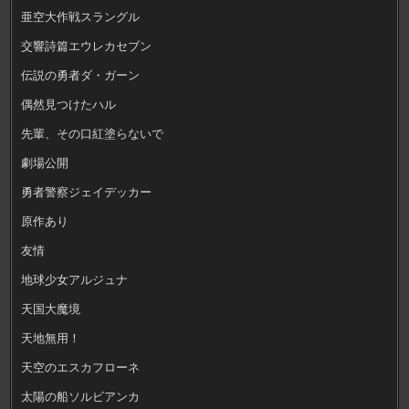
亜空大作戦スラングル
交響詩篇エウレカセブン
伝説の勇者ダ・ガーン
偶然見つけたハル
先輩、その口紅塗らないで
劇場公開
勇者警察ジェイデッカー
原作あり
友情
地球少女アルジュナ
天国大魔境
天地無用！
天空のエスカフローネ
太陽の船ソルビアンカ