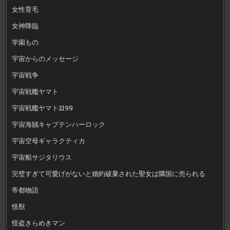
女性育毛
女神降臨
学園もの
宇宙からのメッセージ
宇宙戦争
宇宙戦艦ヤマト
宇宙戦艦ヤマト2199
宇宙海賊キャプテンハーロック
宇宙空母ギャラクティカ
宇宙船サジタリウス
完璧すぎて可愛げがないと婚約破棄された聖女は隣国に売られる
帝都物語
怪獣
怪盗きらめきマン