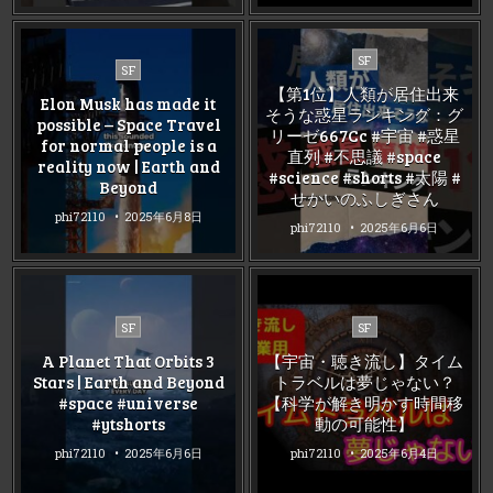
Posted
SF
Posted
SF
in
in
【第1位】人類が居住出来
Elon Musk has made it
そうな惑星ランキング：グ
possible – Space Travel
リーゼ667Cc #宇宙 #惑星
for normal people is a
直列 #不思議 #space
reality now | Earth and
#science #shorts #太陽 #
Beyond
せかいのふしぎさん
phi72110
2025年6月8日
phi72110
2025年6月6日
Posted
Posted
SF
SF
in
in
A Planet That Orbits 3
【宇宙・聴き流し】タイム
Stars | Earth and Beyond
トラベルは夢じゃない？
#space #universe
【科学が解き明かす時間移
#ytshorts
動の可能性】
phi72110
2025年6月6日
phi72110
2025年6月4日