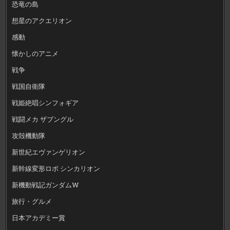
恐竜の島
想星のアクエリオン
感動
懐かしのアニメ
戦争
戦国自衛隊
戦姫絶唱シンフォギア
戦闘メカ ザブングル
攻殻機動隊
新世紀エヴァンゲリオン
新幹線変形ロボ シンカリオン
新機動戦記ガンダムW
旅行・グルメ
日本アカデミー賞