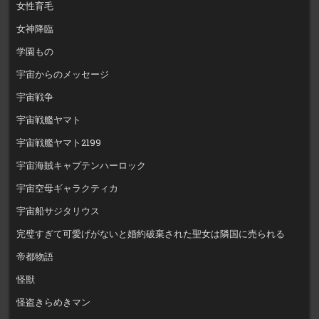
女性育毛
女神降臨
学園もの
宇宙からのメッセージ
宇宙戦争
宇宙戦艦ヤマト
宇宙戦艦ヤマト2199
宇宙海賊キャプテンハーロック
宇宙空母ギャラクティカ
宇宙船サジタリウス
完璧すぎて可愛げがないと婚約破棄された聖女は隣国に売られる
帝都物語
怪獣
怪盗きらめきマン