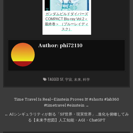
ガンダムビルドダイバーズ
COMPACT Blu-ray Vol.2＜
最終巻＞ （ブルーレイディ
スク）
Author:
phi72110
TAGGED
SF
,
宇宙
,
未来
,
科学
投
Time Travel Is Real—Einstein Proves It! #shorts #lab360
#timetravel #einstein →
稿
ナ
← AIシンギュラリティが創る「SF世界・現実世界」…進化を俯瞰してみ
る【未来予想図】人工知能・AGI・ChatGPT
ビ