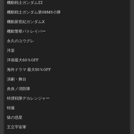
機動戦士ガンダムZZ
機動戦士ガンダム第08MS小隊
機動新世紀ガンダムX
機動警察パトレイバー
永久のユウグレ
洋楽
洋画最大60％OFF
海外ドラマ 最大50％OFF
演劇・舞台
炎炎ノ消防隊
特捜戦隊デカレンジャー
特撮
猿の惑星
王立宇宙軍