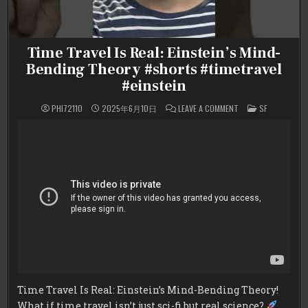
Time Travel Is Real: Einstein’s Mind-
Bending Theory #shorts #timetravel
#einstein
ON
POSTED
PHI72110
2025年6月10日
LEAVE A COMMENT
SF
TIME
IN
TRAVEL
IS
REAL:
EINSTEIN’S
MIND-
BENDING
THEORY
#SHORTS
#TIMETRAVEL
#EINSTEIN
Time Travel Is Real: Einstein’s Mind-Bending Theory!
What if time travel isn’t just sci-fi but real science?