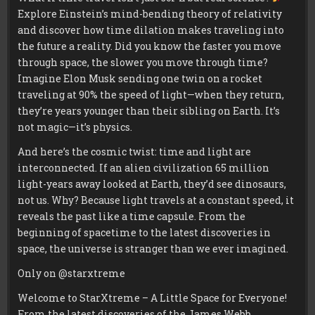
Explore Einstein’s mind-bending theory of relativity
and discover how time dilation makes traveling into
the future a reality. Did you know the faster you move
through space, the slower you move through time?
Imagine Elon Musk sending one twin on a rocket
traveling at 90% the speed of light—when they return,
they’re years younger than their sibling on Earth. It’s
not magic—it’s physics.
And here’s the cosmic twist: time and light are
interconnected. If an alien civilization 65 million
light-years away looked at Earth, they’d see dinosaurs,
not us. Why? Because light travels at a constant speed, it
reveals the past like a time capsule. From the
beginning of spacetime to the latest discoveries in
space, the universe is stranger than we ever imagined.
Only on @starxtreme
Welcome to StarXtreme – A Little Space for Everyone!
From the latest discoveries of the James Webb