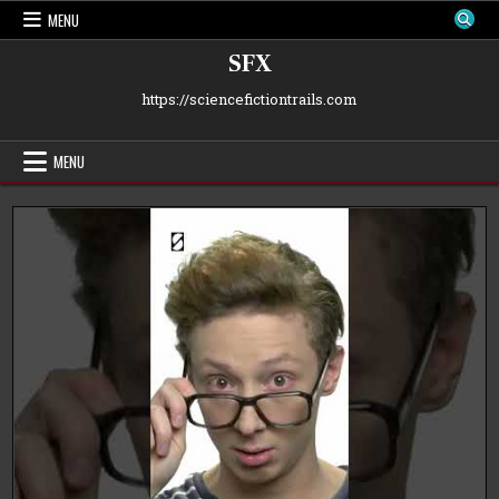
Skip
MENU
to
content
SFX
https://sciencefictiontrails.com
MENU