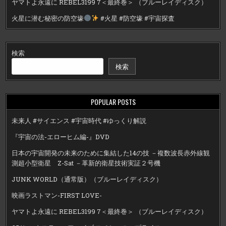
ヤマトよ永遠に REBEL3199 7＜最終巻＞ （ブルーレイディスク）
火星に潜む秘密の防空壕
#火星 #防空壕 #宇宙探査
検索
検索
POPULAR POSTS
未来人 #サイエンス #宇宙時代 #ゆっくり解説
『宇宙の法-エローヒム編-』DVD
日本の宇宙開発の未来のために集結した14の技 －複数波長赤外線観
測超小型衛星 Z-Sat －革新的衛星技術実証２号機
JUNK WORLD（通常版）（ブルーレイディスク）
映画ラストマン-FIRST LOVE-
ヤマトよ永遠に REBEL3199 7＜最終巻＞ （ブルーレイディスク）