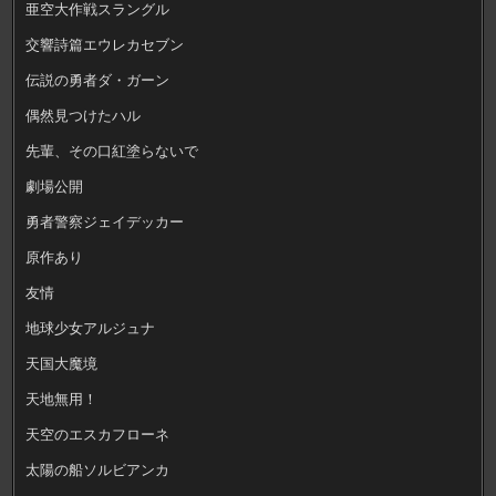
亜空大作戦スラングル
交響詩篇エウレカセブン
伝説の勇者ダ・ガーン
偶然見つけたハル
先輩、その口紅塗らないで
劇場公開
勇者警察ジェイデッカー
原作あり
友情
地球少女アルジュナ
天国大魔境
天地無用！
天空のエスカフローネ
太陽の船ソルビアンカ