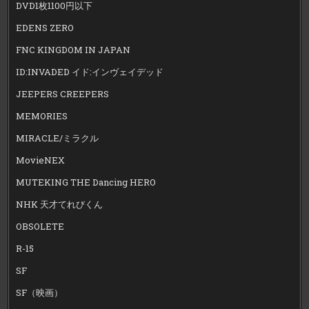
DVD1枚1100円以下
EDENS ZERO
FNC KINGDOM IN JAPAN
ID:INVADED イド:インヴェイデッド
JEEPERS CREEPERS
MEMORIES
MIRACLE/ミラクル
MovieNEX
MUTEKING THE Dancing HERO
NHK 天才てれびくん
OBSOLETE
R-15
SF
SF（映画）