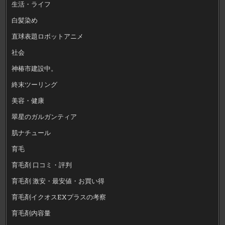
生活・ライフ
白髪染め
直球表題ロボットアニメ
社会
神椿市建設中。
終末ツーリング
美容・健康
翠星のガルガンティア
肌ナチュール
育毛
育毛剤 口コミ・評判
育毛剤 激安・最安値・お買い得
育毛剤イクオスEXプラスの考察
育毛剤内容量