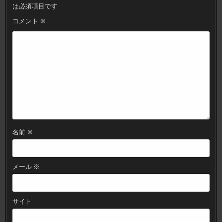
シ
は必須項目です
ョ
コメント
※
ン
名前
※
メール
※
サイト