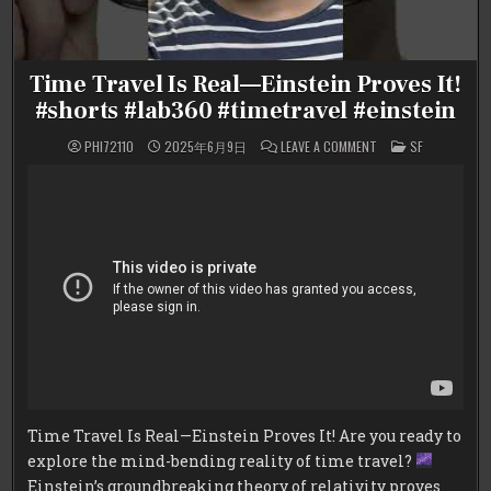
Time Travel Is Real—Einstein Proves It!
#shorts #lab360 #timetravel #einstein
ON
POSTED
PHI72110
2025年6月9日
LEAVE A COMMENT
SF
TIME
IN
TRAVEL
IS
REAL
—
EINSTEIN
PROVES
IT!
#SHORTS
#LAB360
#TIMETRAVEL
#EINSTEIN
Time Travel Is Real—Einstein Proves It! Are you ready to
explore the mind-bending reality of time travel?
Einstein’s groundbreaking theory of relativity proves