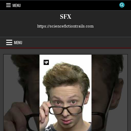
Skip
MENU
to
content
SFX
https://sciencefictiontrails.com
MENU