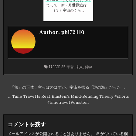
てって 新・月世界旅行
（３）宇宙のくらし
Author:
phi72110
TAGGED
SF
,
宇宙
,
未来
,
科学
投
「無」の正体：空っぽのはずが、宇宙を操る『謎の海』だった →
稿
← Time Travel Is Real: Einstein’s Mind-Bending Theory #shorts
ナ
#timetravel #einstein
ビ
ゲ
コメントを残す
ー
メールアドレスが公開されることはありません。
※
が付いている欄