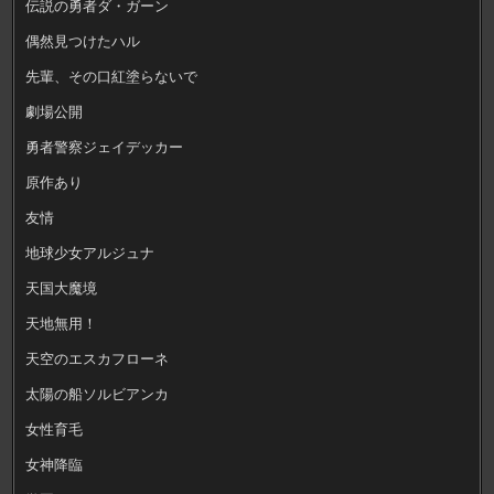
伝説の勇者ダ・ガーン
偶然見つけたハル
先輩、その口紅塗らないで
劇場公開
勇者警察ジェイデッカー
原作あり
友情
地球少女アルジュナ
天国大魔境
天地無用！
天空のエスカフローネ
太陽の船ソルビアンカ
女性育毛
女神降臨