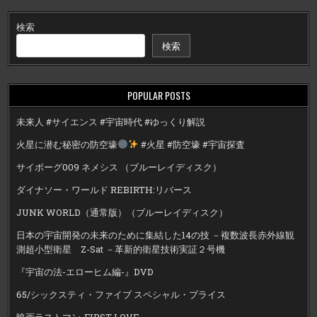
検索
検索
POPULAR POSTS
未来人 #サイエンス #宇宙時代 #ゆっくり解説
火星に潜む秘密の防空壕
#火星 #防空壕 #宇宙探査
サイボーグ009 ネメシス （ブルーレイディスク）
ダイナソー・ワールド REBIRTH:リバース
JUNK WORLD（通常版）（ブルーレイディスク）
日本の宇宙開発の未来のために集結した14の技 －複数波長赤外線観
測超小型衛星 Z-Sat －革新的衛星技術実証２号機
『宇宙の法-エローヒム編-』DVD
65/シックスティ・ファイブ スペシャル・プライス