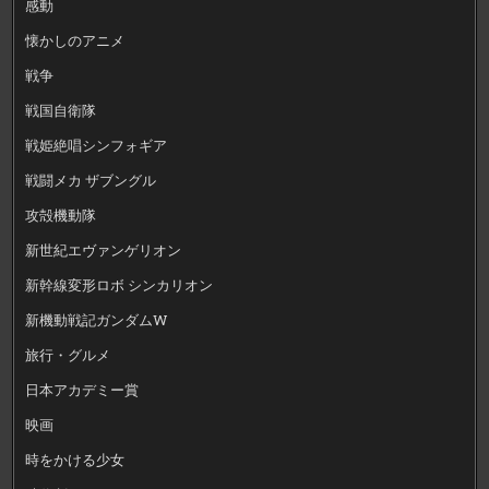
感動
懐かしのアニメ
戦争
戦国自衛隊
戦姫絶唱シンフォギア
戦闘メカ ザブングル
攻殻機動隊
新世紀エヴァンゲリオン
新幹線変形ロボ シンカリオン
新機動戦記ガンダムW
旅行・グルメ
日本アカデミー賞
映画
時をかける少女