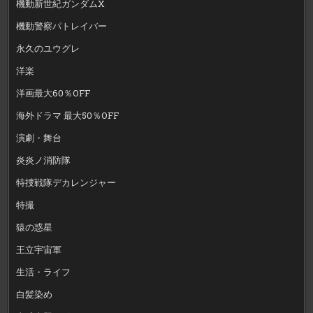
機動新世紀ガンダムX
機動警察パトレイバー
永久のユウグレ
洋楽
洋画最大60％OFF
海外ドラマ 最大50％OFF
演劇・舞台
炎炎ノ消防隊
特捜戦隊デカレンジャー
特撮
猿の惑星
王立宇宙軍
生活・ライフ
白髪染め