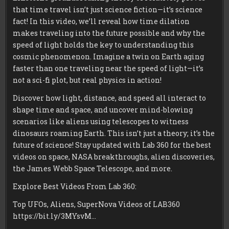
that time travel isn’t just science fiction—it’s science
fact! In this video, we’ll reveal how time dilation
makes traveling into the future possible and why the
speed of light holds the key to understanding this
cosmic phenomenon. Imagine a twin on Earth aging
faster than one traveling near the speed of light—it’s
not a sci-fi plot, but real physics in action!
Discover how light, distance, and speed all interact to
shape time and space, and uncover mind-blowing
scenarios like aliens using telescopes to witness
dinosaurs roaming Earth. This isn’t just a theory; it’s the
future of science! Stay updated with Lab 360 for the best
videos on space, NASA breakthroughs, alien discoveries,
the James Webb Space Telescope, and more.
Explore Best Videos From Lab 360:
Top UFOs, Aliens, SuperNova Videos of LAB360
https://bit.ly/3MYsvM…