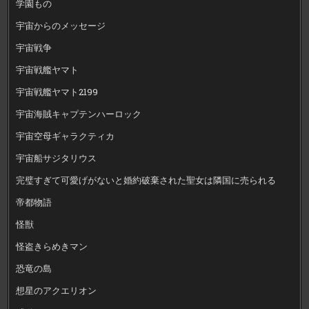
学園もの
宇宙からのメッセージ
宇宙戦争
宇宙戦艦ヤマト
宇宙戦艦ヤマト2199
宇宙海賊キャプテンハーロック
宇宙空母ギャラクティカ
宇宙船サジタリウス
完璧すぎて可愛げがないと婚約破棄された聖女は隣国に売られる
帝都物語
怪獣
怪盗きらめきマン
恐竜の島
想星のアクエリオン