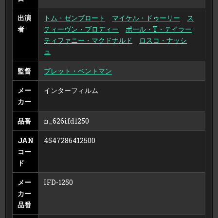
出演
トム・ゼンブロート
マイケル・ドゥーリー
ス
者
ティーヴン・ブロディー
ポール・T・テイラー
ティファニー・マクドナルド
ロスコ・ナッシ
ュ
監督
ブレット・ベントマン
メー
インターフィルム
カー
品番
n_626ifd1250
JAN
4547286412500
コー
ド
メー
IFD-1250
カー
品番