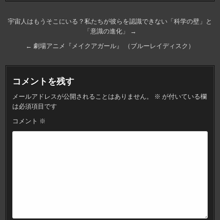
投
宇宙人はもうそこにいる？私たちが彼らを認識できない「科学の壁」と
「意識の進化」 →
稿
ナ
← 劇場アニメ『メイクアガール』 （ブルーレイディスク）
ビ
ゲ
コメントを残す
ー
メールアドレスが公開されることはありません。
※
が付いている欄
シ
は必須項目です
ョ
コメント
※
ン