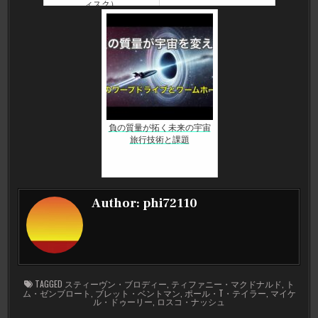
ィスク）
負の質量が拓く未来の宇宙
旅行技術と課題
Author:
phi72110
TAGGED
スティーヴン・ブロディー
,
ティファニー・マクドナルド
,
ト
ム・ゼンブロート
,
ブレット・ベントマン
,
ポール・T・テイラー
,
マイケ
ル・ドゥーリー
,
ロスコ・ナッシュ