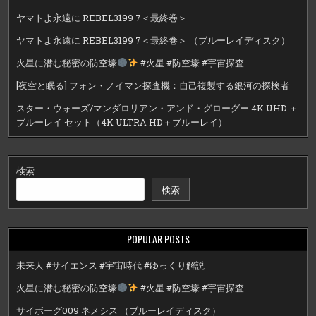
ヤマトよ永遠に REBEL3199 7＜最終巻＞
ヤマトよ永遠に REBEL3199 7＜最終巻＞ （ブルーレイディスク）
火星に潜む秘密の防空壕
#火星 #防空壕 #宇宙探査
[夜空と眠る] フォン・ノイマン探査機：自己複製する銀河の探検者
スター・ウォーズ/マンダロリアン・アンド・グローグー 4K UHD ＋
ブルーレイ セット（4K ULTRA HD＋ブルーレイ）
検索
検索
POPULAR POSTS
未来人 #サイエンス #宇宙時代 #ゆっくり解説
火星に潜む秘密の防空壕
#火星 #防空壕 #宇宙探査
サイボーグ009 ネメシス （ブルーレイディスク）