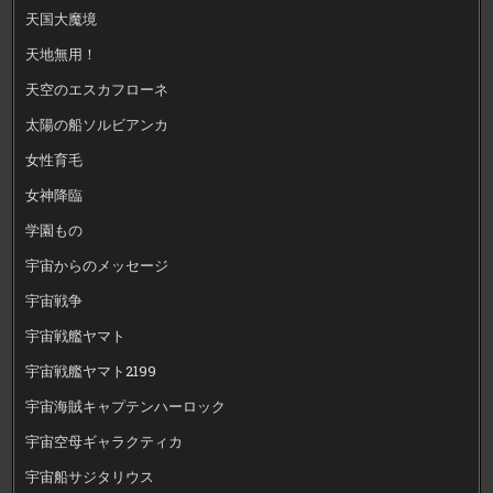
天国大魔境
天地無用！
天空のエスカフローネ
太陽の船ソルビアンカ
女性育毛
女神降臨
学園もの
宇宙からのメッセージ
宇宙戦争
宇宙戦艦ヤマト
宇宙戦艦ヤマト2199
宇宙海賊キャプテンハーロック
宇宙空母ギャラクティカ
宇宙船サジタリウス