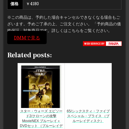
価格
￥4180
※この商品は、予約した場合キャンセルできなくなる場合もご
ざいます。予めご了承の上、ご注文ください。 「予約商品の価
格保証」対象商品です。詳しくはこちらをご覧ください。
DMMで見る
Related posts:
スター・ウォーズ エピソー
65/シックスティ・ファイブ
ド2/クローンの攻撃
スペシャル・プライス （ブ
MovieNEX ブルーレイ＋
ルーレイディスク）
DVDセット （ブルーレイデ