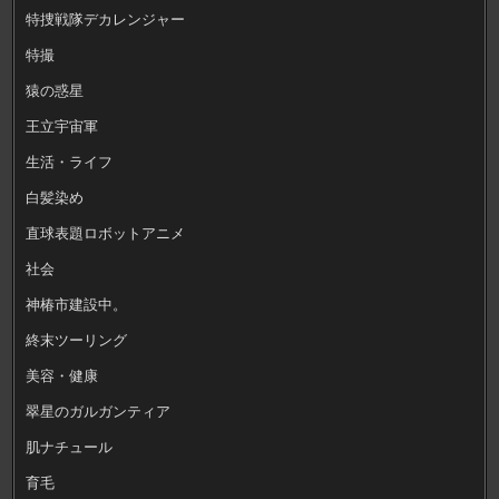
特捜戦隊デカレンジャー
特撮
猿の惑星
王立宇宙軍
生活・ライフ
白髪染め
直球表題ロボットアニメ
社会
神椿市建設中。
終末ツーリング
美容・健康
翠星のガルガンティア
肌ナチュール
育毛