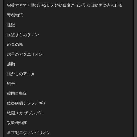
完璧すぎて可愛げがないと婚約破棄された聖女は隣国に売られる
帝都物語
怪獣
怪盗きらめきマン
恐竜の島
想星のアクエリオン
感動
懐かしのアニメ
戦争
戦国自衛隊
戦姫絶唱シンフォギア
戦闘メカ ザブングル
攻殻機動隊
新世紀エヴァンゲリオン