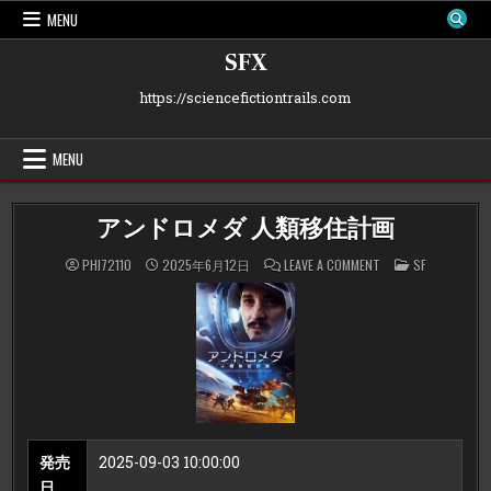
Skip
MENU
to
content
SFX
https://sciencefictiontrails.com
MENU
アンドロメダ 人類移住計画
ON
POSTED
PHI72110
2025年6月12日
LEAVE A COMMENT
SF
ア
IN
ン
ド
ロ
メ
ダ
人
類
移
住
計
画
発売
2025-09-03 10:00:00
日