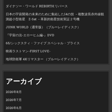
ダイナソー・ワールド REBIRTH:リバース
日本の宇宙開発の未来のために集結した14の技 －複数波長赤外線観
測超小型衛星 Z-Sat －革新的衛星技術実証２号機
JUNK WORLD（通常版）（ブルーレイディスク）
『宇宙の法-エローヒム編-』DVD
65/シックスティ・ファイブ スペシャル・プライス
映画ラストマン-FIRST LOVE-
地球防衛軍 4Kリマスター （ブルーレイディスク）
アーカイブ
2026年8月
2026年7月
2026年6月