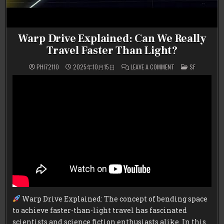
Warp Drive Explained: Can We Really
Travel Faster Than Light?
ON
POSTED
PHI72110
2025年10月15日
LEAVE A COMMENT
SF
WARP
IN
DRIVE
EXPLAINED:
CAN
WE
REALLY
TRAVEL
FASTER
THAN
LIGHT?
Warp Drive Explained: The concept of bending space
to achieve faster-than-light travel has fascinated
scientists and science fiction enthusiasts alike. In this