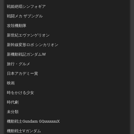
戦姫絶唱シンフォギア
戦闘メカ ザブングル
攻殻機動隊
新世紀エヴァンゲリオン
新幹線変形ロボ シンカリオン
新機動戦記ガンダムW
旅行・グルメ
日本アカデミー賞
映画
時をかける少女
時代劇
未分類
機動戦士Gundam GQuuuuuuX
機動戦士Vガンダム