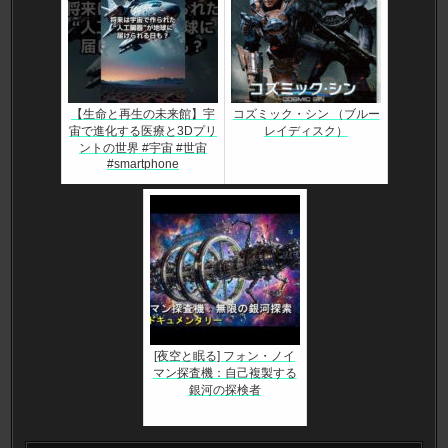
【生命と再生の未来館】宇
コズミック・シン （ブルー
宙で進化する医療と3Dプリ
レイディスク）
ントの世界 #宇宙 #世宙
#smartphone
[夜空と眠る] フォン・ノイ
マン探査機：自己複製する
銀河の探検者