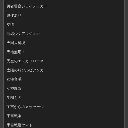
勇者警察ジェイデッカー
原作あり
友情
地球少女アルジュナ
天国大魔境
天地無用！
天空のエスカフローネ
太陽の船ソルビアンカ
女性育毛
女神降臨
学園もの
宇宙からのメッセージ
宇宙戦争
宇宙戦艦ヤマト