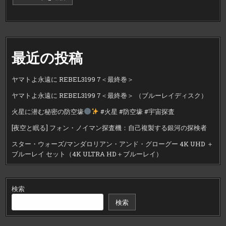
最近の投稿
ヤマトよ永遠に REBEL3199 7＜最終巻＞
ヤマトよ永遠に REBEL3199 7＜最終巻＞ （ブルーレイディスク）
火星に潜む秘密の防空壕
#火星 #防空壕 #宇宙探査
[夜空と眠る] フォン・ノイマン探査機：自己複製する銀河の探検者
スター・ウォーズ/マンダロリアン・アンド・グローグー 4K UHD ＋
ブルーレイ セット（4K ULTRA HD＋ブルーレイ）
検索
検索