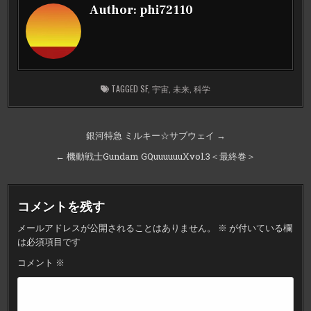
Author:
phi72110
TAGGED
SF
,
宇宙
,
未来
,
科学
投
銀河特急 ミルキー☆サブウェイ →
稿
← 機動戦士Gundam GQuuuuuuXvol.3＜最終巻＞
ナ
ビ
コメントを残す
ゲ
メールアドレスが公開されることはありません。
※
が付いている欄
ー
は必須項目です
シ
コメント
※
ョ
ン