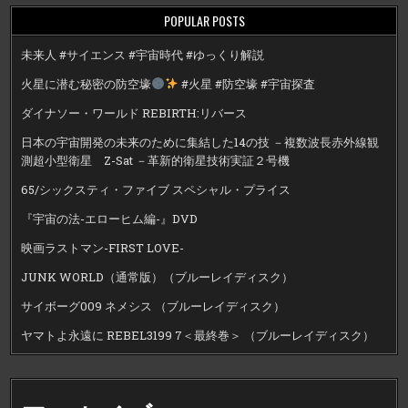
POPULAR POSTS
未来人 #サイエンス #宇宙時代 #ゆっくり解説
火星に潜む秘密の防空壕
#火星 #防空壕 #宇宙探査
ダイナソー・ワールド REBIRTH:リバース
日本の宇宙開発の未来のために集結した14の技 －複数波長赤外線観
測超小型衛星 Z-Sat －革新的衛星技術実証２号機
65/シックスティ・ファイブ スペシャル・プライス
『宇宙の法-エローヒム編-』DVD
映画ラストマン-FIRST LOVE-
JUNK WORLD（通常版）（ブルーレイディスク）
サイボーグ009 ネメシス （ブルーレイディスク）
ヤマトよ永遠に REBEL3199 7＜最終巻＞ （ブルーレイディスク）