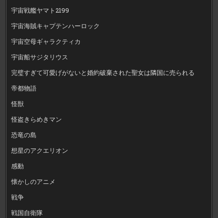
宇宙戦艦ヤマト2199
宇宙海賊キャプテンハーロック
宇宙空母ギャラクティカ
宇宙船サジタリウス
完璧すぎて可愛げがないと婚約破棄された聖女は隣国に売られる
帝都物語
怪獣
怪盗きらめきマン
恐竜の島
想星のアクエリオン
感動
懐かしのアニメ
戦争
戦国自衛隊