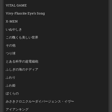
VITAL GAME
Vivy-Fluorite Eye’s Song
X-MEN
いぬやしき
この醜くも美しい世界
その他
つり球
とある科学の超電磁砲
ふしぎの海のナディア
ふわり
ふわ姫
ぼくらの
みさきクロニクル〜ダイバージェンス・イヴ〜
アイアンキング