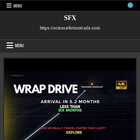
Skip
MENU
to
content
SFX
https://sciencefictiontrails.com
MENU