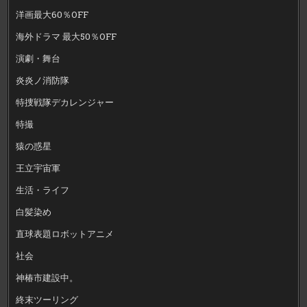
洋画最大60％OFF
海外ドラマ 最大50％OFF
演劇・舞台
炎炎ノ消防隊
特捜戦隊デカレンジャー
特撮
猿の惑星
王立宇宙軍
生活・ライフ
白髪染め
直球表題ロボットアニメ
社会
神椿市建設中。
終末ツーリング