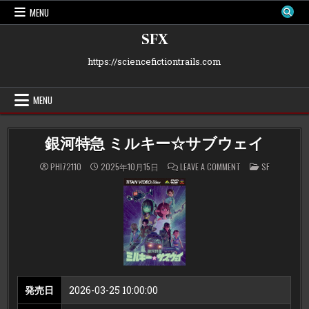
Skip
MENU
to
content
SFX
https://sciencefictiontrails.com
MENU
銀河特急 ミルキー☆サブウェイ
ON
POSTED
PHI72110
2025年10月15日
LEAVE A COMMENT
SF
銀
IN
河
特
急
ミ
ル
キ
ー
☆
サ
ブ
ウ
ェ
イ
発売日
2026-03-25 10:00:00