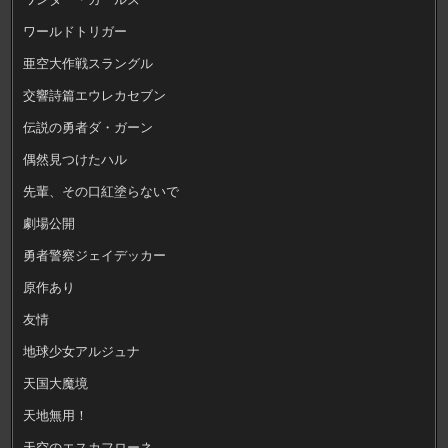
ワールドトリガー
亜空大作戦スラングル
交響詩篇エウレカセブン
伝説の勇者ダ・ガーン
偶然見つけたハル
先輩、その口紅塗らないで
劇場公開
勇者警察ジェイデッカー
原作あり
友情
地球少女アルジュナ
天国大魔境
天地無用！
天空のエスカフローネ