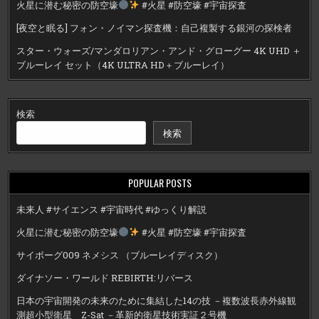
火星に潜む秘密の防空壕
#火星 #防空壕 #宇宙探査
[夜空と眠る] フォン・ノイマン探査機：自己複製する銀河の探検者
スター・ウォーズ/マンダロリアン・アンド・グローグー 4K UHD ＋
ブルーレイ セット（4K ULTRA HD＋ブルーレイ）
検索
検索
POPULAR POSTS
未来人 #サイエンス #宇宙時代 #ゆっくり解説
火星に潜む秘密の防空壕
#火星 #防空壕 #宇宙探査
サイボーグ009 ネメシス （ブルーレイディスク）
ダイナソー・ワールド REBIRTH:リバース
日本の宇宙開発の未来のために集結した14の技 －複数波長赤外線観
測超小型衛星 Z-Sat －革新的衛星技術実証２号機