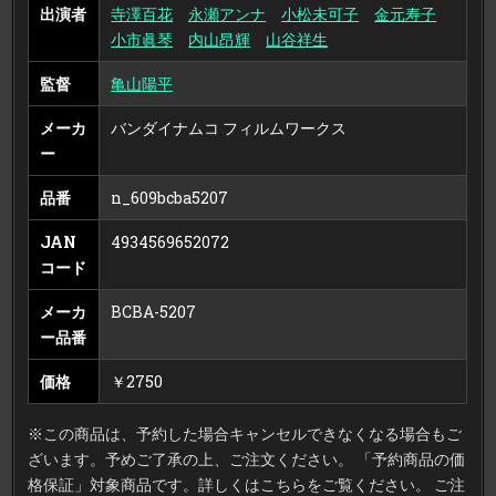
出演者
寺澤百花
永瀬アンナ
小松未可子
金元寿子
小市眞琴
内山昂輝
山谷祥生
監督
亀山陽平
メーカ
バンダイナムコ フィルムワークス
ー
品番
n_609bcba5207
JAN
4934569652072
コード
メーカ
BCBA-5207
ー品番
価格
￥2750
※この商品は、予約した場合キャンセルできなくなる場合もご
ざいます。予めご了承の上、ご注文ください。 「予約商品の価
格保証」対象商品です。詳しくはこちらをご覧ください。 ご注