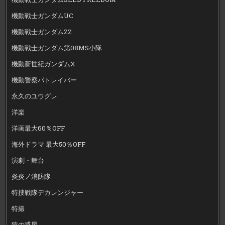
機動戦士ガンダムUC
機動戦士ガンダムZZ
機動戦士ガンダム第08MS小隊
機動新世紀ガンダムX
機動警察パトレイバー
永久のユウグレ
洋楽
洋画最大60％OFF
海外ドラマ 最大50％OFF
演劇・舞台
炎炎ノ消防隊
特捜戦隊デカレンジャー
特撮
猿の惑星