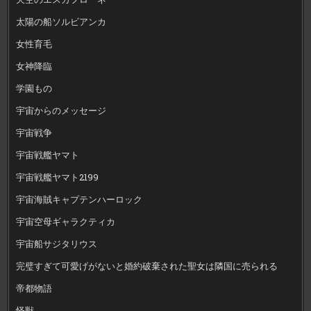
太陽の船ソルビアンカ
女性育毛
女神降臨
学園もの
宇宙からのメッセージ
宇宙戦争
宇宙戦艦ヤマト
宇宙戦艦ヤマト2199
宇宙海賊キャプテンハーロック
宇宙空母ギャラクティカ
宇宙船サジタリウス
完璧すぎて可愛げがないと婚約破棄された聖女は隣国に売られる
帝都物語
怪獣