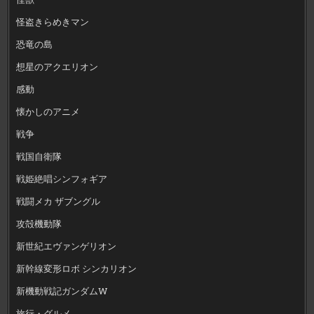
怪盗きらめきマン
恐竜の島
想星のアクエリオン
感動
懐かしのアニメ
戦争
戦国自衛隊
戦姫絶唱シンフォギア
戦闘メカ ザブングル
攻殻機動隊
新世紀エヴァンゲリオン
新幹線変形ロボ シンカリオン
新機動戦記ガンダムW
旅行・グルメ