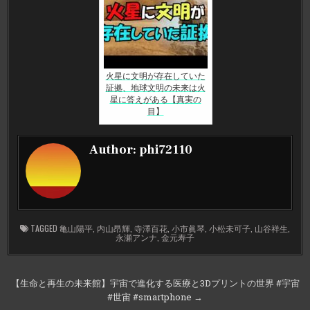
火星に文明が存在していた
証拠、地球文明の未来は火
星に答えがある【真実の
目】
Author:
phi72110
TAGGED
亀山陽平
,
内山昂輝
,
寺澤百花
,
小市眞琴
,
小松未可子
,
山谷祥生
,
永瀬アンナ
,
金元寿子
投
【生命と再生の未来館】宇宙で進化する医療と3Dプリントの世界 #宇宙
#世宙 #smartphone →
稿