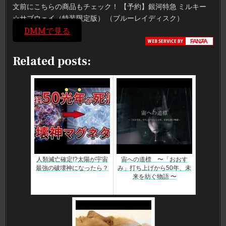
文前にこちらの商品もチェック！ 【予約】銀河特急 ミルキー
☆サブウェイ（特装限定版） （ブルーレイディスク）
DMMで見る
Related posts:
人類滅亡確定!?太陽が宇宙
宙への道標 〜「おおす
最強の破壊神になったら？
み」打ち上げから50年、未
来を紡ぐ物語 〜