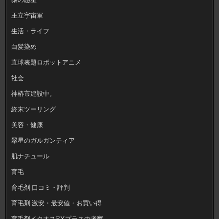
王立宇宙軍
生活・ライフ
白髪染め
直球表題ロボットアニメ
社会
神椿市建設中。
終末ツーリング
美容・健康
翠星のガルガンティア
肌ナチュール
育毛
育毛剤 口コミ・評判
育毛剤 激安・最安値・お買い得
育毛剤イクオスEXプラスの考察