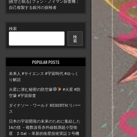
[夜空と眠る] フォン・ノイマン探査機：
自己複製する銀河の探検者
検索
検
索
POPULAR POSTS
未来人 #サイエンス #宇宙時代 #ゆっく
り解説
火星に潜む秘密の防空壕
#火星 #防
空壕 #宇宙探査
ダイナソー・ワールド REBIRTH:リバー
ス
日本の宇宙開発の未来のために集結した
14の技 －複数波長赤外線観測超小型衛
星 Z-Sat －革新的衛星技術実証２号機