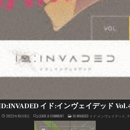
ID:INVADED イド:インヴェイデッド Vol.
ON
POSTED
2022年10月8日
LEAVE A COMMENT
ID:INVADED イド:インヴェイデッド
,
ID:INVADED
IN
イ
ド:
イ