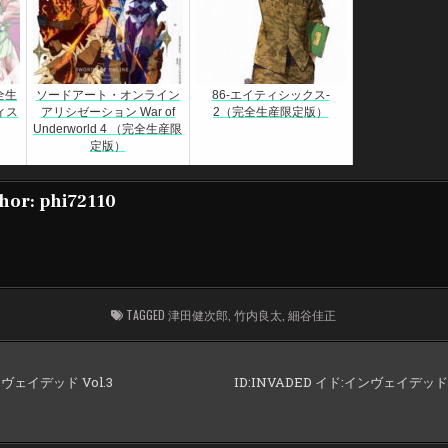
全生
ソードアート・オンライン
86-エイティシックス-
ィス
アリシゼーション War of
2（完全生産限定版）
Underworld 4 （完全生産限
定版）
hor:
phi72110
TAGGED
津田健次郎
,
竹内良太
,
細谷佳正
ンヴェイデッド Vol.3
ID:INVADED イド:インヴェイデッド 