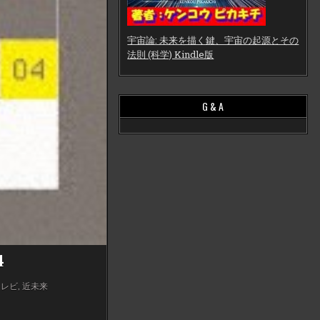
宇宙論: 未来を描く鍵、宇宙の起源とその
法則 (科学) Kindle版
G & A
4
テレビ
,
近未来