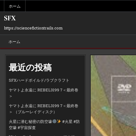
Skip
ホーム
to
content
SFX
https://sciencefictiontrails.com
ホーム
最近の投稿
SFXハードボイルド/ラブクラフト
ヤマトよ永遠に REBEL3199 7＜最終巻
＞
ヤマトよ永遠に REBEL3199 7＜最終巻
＞ （ブルーレイディスク）
火星に潜む秘密の防空壕
#火星 #防
空壕 #宇宙探査