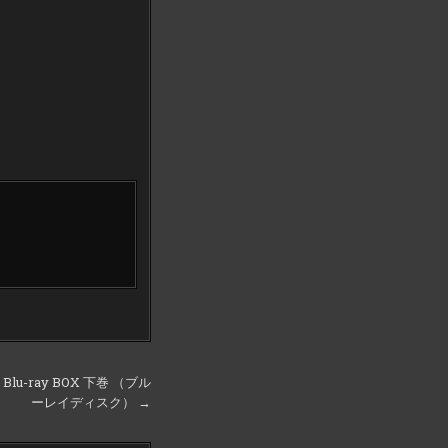
Blu-ray BOX 下巻 （ブル
ーレイディスク） →