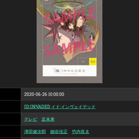
ン
ヴ
ェ
イ
デ
ッ
ド
VOL.4
2020-06-26 10:00:00
ID:INVADED イド:インヴェイデッド
テレビ
近未来
津田健次郎
細谷佳正
竹内良太