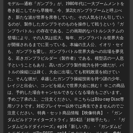
モデル―通称『ガンプラ』が、1980年代に一大ブームメントを
巻き起こしてから早幾年。今、第2次ガンプラブームと呼ぶべ
き、新たな波が世界を席巻していた。その人気をけん引してい
るのが、製作したガンプラそのものを操作して戦うという『ガ
ンプラバトル』の存在である。この画期的なバトルシステムの
登場により、その人気は拡大、毎年、ガンプラバトル世界大会
が開催されるまでに至っている。本編の主人公、イオリ・セイ
も、ガンプラを愛し、ガンプラバトル世界大会への出場を夢見
る、若きガンプラビルダー（製作者）である。模型店の一人息
子ということもあり、高いガンプラ製作能力を持つ彼だが、バ
トルの操縦には疎く、大会に出場しても初戦敗退を続けてい
た。そんな彼が、卓越したガンプラ操縦技術を持つ謎の少年、
レイジと出会い、コンビを組んで世界大会に挑む！ ※この商品
は、予約した場合キャンセルできなくなる場合もございます。
予めご了承の上、ご注文ください。※こちらはBlu-ray Disc専
用ソフトです。対応プレイヤー以外では再生できませんのでご
注意ください。 特典・セット商品情報 【映像特典】 ・『ガン
ダムビルドファイターズトライ』第14話「好敵手たち」 ・『ガ
ンダムビルドダイバーズ』ep14「新しい力」 ・『ガンダムビ