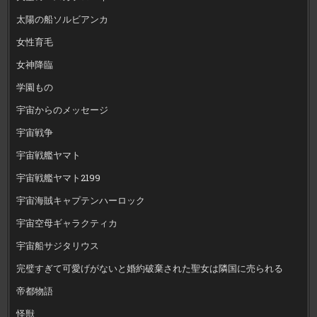
太陽の船ソルビアンカ
女性育毛
女神降臨
学園もの
宇宙からのメッセージ
宇宙戦争
宇宙戦艦ヤマト
宇宙戦艦ヤマト2199
宇宙海賊キャプテンハーロック
宇宙空母ギャラクティカ
宇宙船サジタリウス
完璧すぎて可愛げがないと婚約破棄された聖女は隣国に売られる
帝都物語
怪獣