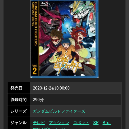
ル
ド
フ
ァ
イ
タ
ー
ズ
COMPACT
BLU-
RAY
VOL.2
＜
最
終
巻
＞
（ブ
ル
ー
レ
イ
デ
ィ
ス
ク）
発売日
2020-12-24 10:00:00
収録時間
290分
シリーズ
ガンダムビルドファイターズ
ジャンル
テレビ
アクション
ロボット
SF
Blu-