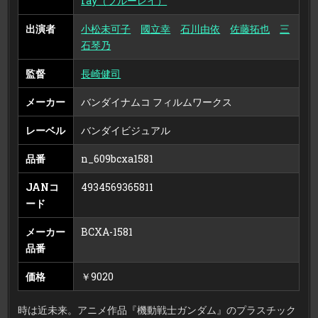
ray（ブルーレイ）
出演者
小松未可子
國立幸
石川由依
佐藤拓也
三
石琴乃
監督
長崎健司
メーカー
バンダイナムコ フィルムワークス
レーベル
バンダイビジュアル
品番
n_609bcxa1581
JANコ
4934569365811
ード
メーカー
BCXA-1581
品番
価格
￥9020
時は近未来。アニメ作品『機動戦士ガンダム』のプラスチック