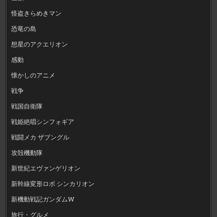
怪盗きらめきマン
恐竜の島
想星のアクエリオン
感動
懐かしのアニメ
戦争
戦国自衛隊
戦姫絶唱シンフォギア
戦闘メカ ザブングル
攻殻機動隊
新世紀エヴァンゲリオン
新幹線変形ロボ シンカリオン
新機動戦記ガンダムW
旅行・グルメ