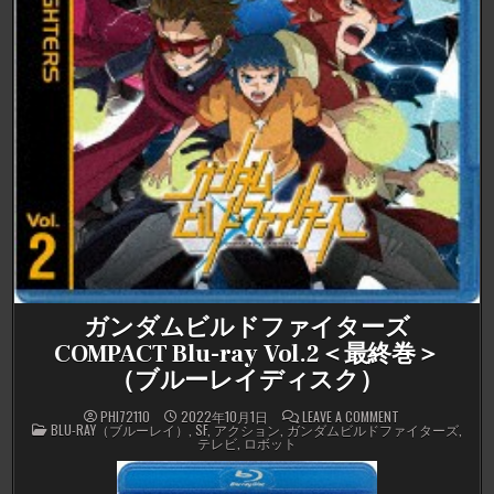
ガンダムビルドファイターズ
COMPACT Blu-ray Vol.2＜最終巻＞
（ブルーレイディスク）
ON
PHI72110
2022年10月1日
LEAVE A COMMENT
POSTED
ガ
BLU-RAY（ブルーレイ）
,
SF
,
アクション
,
ガンダムビルドファイターズ
,
IN
ン
テレビ
,
ロボット
ダ
ム
ビ