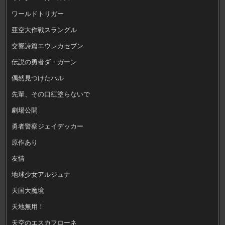
ワールドトリガー
亜空大作戦スラングル
交響詩篇エウレカセブン
伝説の勇者ダ・ガーン
偶然見つけたハル
先輩、その口紅塗らないで
劇場公開
勇者警察ジェイデッカー
原作あり
友情
地球少女アルジュナ
天国大魔境
天地無用！
天空のエスカフローネ