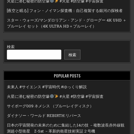
火星に潜む秘密の防空壕
#火星 #防空壕 #宇宙探査
[夜空と眠る] フォン・ノイマン探査機：自己複製する銀河の探検者
スター・ウォーズ/マンダロリアン・アンド・グローグー 4K UHD ＋
ブルーレイ セット（4K ULTRA HD＋ブルーレイ）
検索
検索
POPULAR POSTS
未来人 #サイエンス #宇宙時代 #ゆっくり解説
火星に潜む秘密の防空壕
#火星 #防空壕 #宇宙探査
サイボーグ009 ネメシス （ブルーレイディスク）
ダイナソー・ワールド REBIRTH:リバース
日本の宇宙開発の未来のために集結した14の技 －複数波長赤外線観
測超小型衛星 Z-Sat －革新的衛星技術実証２号機