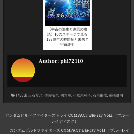
【宇宙の誕生と終焉の物
語】10のステージで見る
138億年の時間軸と未来 #
宇宙雑学
Author:
phi72110
TAGGED
三石琴乃
,
佐藤拓也
,
國立幸
,
小松未可子
,
石川由依
,
長崎健司
投
ガンダムビルドファイターズトライ COMPACT Blu-ray Vol.1 （ブルー
レイディスク） →
稿
ナ
← ガンダムビルドファイターズ COMPACT Blu-ray Vol.1 （ブルーレイ