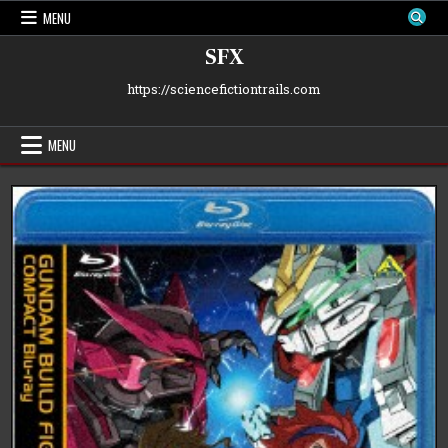
Skip
MENU
to
content
SFX
https://sciencefictiontrails.com
MENU