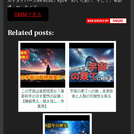
ルドダイバーズRe:RISE』ep14「めぐりあい、そして」 ©創
通・サンライズ
DMMで見る
Related posts:
この宇宙は仮想現実か？最
宇宙の果てへの旅：未来技
新科学が示す驚愕の証拠！
術と人類の可能性を探る
【睡眠導入・聴き流し・作
業用】