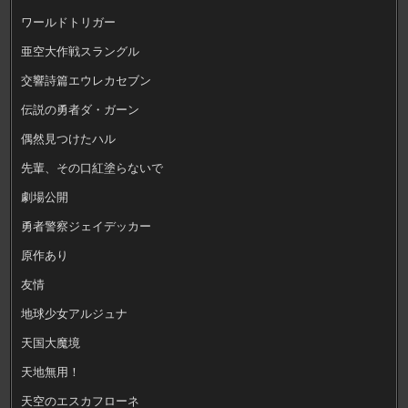
ワールドトリガー
亜空大作戦スラングル
交響詩篇エウレカセブン
伝説の勇者ダ・ガーン
偶然見つけたハル
先輩、その口紅塗らないで
劇場公開
勇者警察ジェイデッカー
原作あり
友情
地球少女アルジュナ
天国大魔境
天地無用！
天空のエスカフローネ