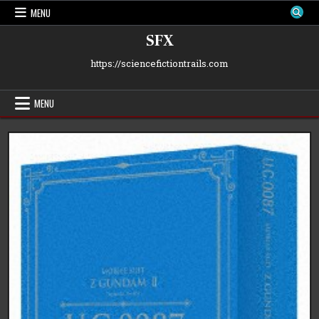
Skip
MENU
to
content
SFX
https://sciencefictiontrails.com
MENU