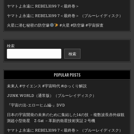
ヤマトよ永遠に REBEL3199 7＜最終巻＞
ヤマトよ永遠に REBEL3199 7＜最終巻＞ （ブルーレイディスク）
火星に潜む秘密の防空壕
#火星 #防空壕 #宇宙探査
検索
検索
POPULAR POSTS
未来人 #サイエンス #宇宙時代 #ゆっくり解説
JUNK WORLD（通常版）（ブルーレイディスク）
『宇宙の法-エローヒム編-』DVD
日本の宇宙開発の未来のために集結した14の技 －複数波長赤外線観
測超小型衛星 Z-Sat －革新的衛星技術実証２号機
ヤマトよ永遠に REBEL3199 7＜最終巻＞ （ブルーレイディスク）