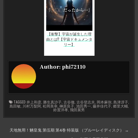
【衝撃】宇宙が誕生した理
由とは⁉【宇宙ドキュメンタ
リー】
Author:
phi72110
TAGGED
井上和彦
,
勝生真沙子
,
古谷徹
,
古谷登志夫
,
岡本麻弥
,
島津冴子
,
島田敏
,
川村万梨阿
,
松岡美幸
,
榊原良子
,
池田秀一
,
藤井佳代子
,
郷里大輔
,
鈴置洋孝
,
飛田展男
投
天地無用！魎皇鬼 第伍期 第4巻 特装版 （ブルーレイディスク） →