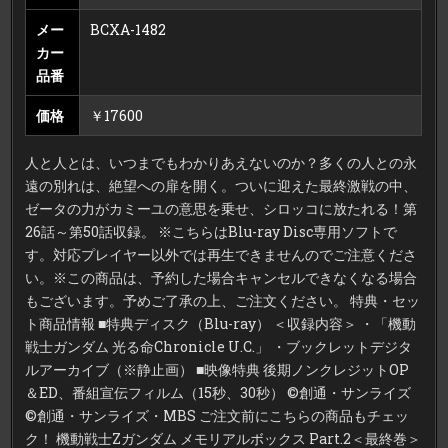
メー
BCXA-1482
カー
品番
価格
￥17600
人と人とは、いつまでもわかりあえないのか？多くの人との永
遠の別れは、絶望への扉を開く。ついに迎えた最終激戦の中、
ゼータの力がカミーユの意思を乗せ、シロッコに放たれる！第
26話～第50話収録。 ※こちらはBlu-ray Disc専用ソフトで
す。対応プレイヤー以外では再生できませんのでご注意くださ
い。※この商品は、予約した場合キャンセルできなくなる場合
もございます。予めご了承の上、ご注文ください。 特典・セッ
ト商品情報 ■特典ディスク（Blu-ray） ＜収録内容＞ ・「機動
戦士ガンダム 光る命Chronicle U.C.」 ・ブックレットデジタ
ルアーカイブ（※静止画） ■映像特典 後期ノンクレジットOP
＆ED、番組宣伝フィルム（15秒、30秒） ©創通・サンライズ
©創通・サンライズ・MBS ご注文前にこちらの商品もチェッ
ク！ 機動戦士Zガンダム メモリアルボックス Part.2＜最終巻＞