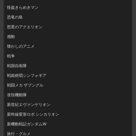
怪盗きらめきマン
恐竜の島
想星のアクエリオン
感動
懐かしのアニメ
戦争
戦国自衛隊
戦姫絶唱シンフォギア
戦闘メカ ザブングル
攻殻機動隊
新世紀エヴァンゲリオン
新幹線変形ロボ シンカリオン
新機動戦記ガンダムW
旅行・グルメ