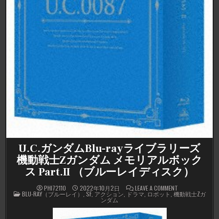
U.C.ガンダムBlu-rayライブラリーズ
機動戦士Zガンダム メモリアルボック
ス Part.II （ブルーレイディスク）
ON
PHI72110
2022年10月2日
LEAVE A COMMENT
POSTED
U.C.
BLU-RAY（ブルーレイ）
,
SF
,
アクション
,
ドラマ
,
ロボット
,
機動戦士Zガ
IN
ガ
ンダム
ン
ダ
ム