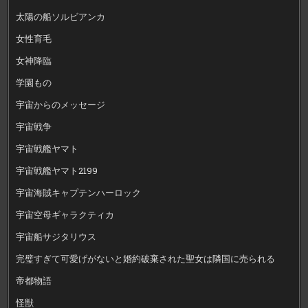
太陽の船ソルビアンカ
女性育毛
女神降臨
学園もの
宇宙からのメッセージ
宇宙戦争
宇宙戦艦ヤマト
宇宙戦艦ヤマト2199
宇宙海賊キャプテンハーロック
宇宙空母ギャラクティカ
宇宙船サジタリウス
完璧すぎて可愛げがないと婚約破棄された聖女は隣国に売られる
帝都物語
怪獣