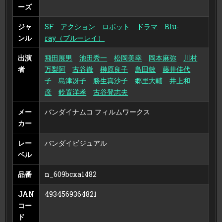
ーズ
ジャ
SF
アクション
ロボット
ドラマ
Blu-
ンル
ray（ブルーレイ）
出演
飛田展男
池田秀一
松岡美幸
岡本麻弥
川村
者
万梨阿
古谷徹
榊原良子
島田敏
藤井佳代
子
島津冴子
勝生真沙子
郷里大輔
井上和
彦
鈴置洋孝
古谷登志夫
メー
バンダイナムコ フィルムワークス
カー
レー
バンダイビジュアル
ベル
品番
n_609bcxa1482
JAN
4934569364821
コー
ド