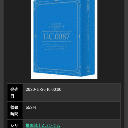
BLU-
RAY
ラ
イ
ブ
ラ
リ
ー
ズ
機
動
戦
士
Z
ガ
ン
ダ
ム
メ
モ
リ
ア
ル
ボ
ッ
ク
発売
2020-11-26 10:00:00
ス
PART.II
日
（ブ
ル
ー
収録
652分
レ
イ
時間
デ
ィ
ス
シリ
機動戦士Zガンダム
ク）