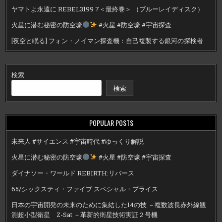
ヤマトよ永遠に REBEL3199 7＜最終巻＞ （ブルーレイディスク）
火星に潜む秘密の防空壕
#火星 #防空壕 #宇宙探査
[夜空と眠る] フォン・ノイマン探査機：自己複製する銀河の探検者
検索
検索
POPULAR POSTS
未来人 #サイエンス #宇宙時代 #ゆっくり解説
火星に潜む秘密の防空壕
#火星 #防空壕 #宇宙探査
ダイナソー・ワールド REBIRTH:リバース
65/シックスティ・ファイブ スペシャル・プライス
日本の宇宙開発の未来のために集結した14の技 －複数波長赤外線観
測超小型衛星 Z-Sat －革新的衛星技術実証２号機