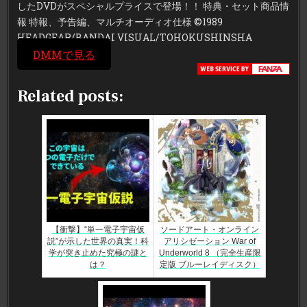
したDVDがスペシャルプライスで登場！！ 特典・セット商品情
報 特報、予告編、マルチオーディオ仕様 ©1989
HEADGEAR/BANDAI VISUAL/TOHOKUSHINSHA
DMMで見る
Related posts:
【衝撃】“単一電子宇宙仮
ソードアート・オンライン
説”が示した世界の真実！科
アリシゼーション War of
学が突き止めた究極の謎と
Underworld 8 （完全生産限
は？
定版 ブルーレイディスク）