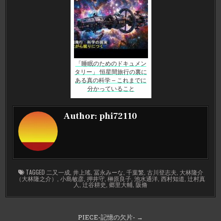
「睡眠のためのドキュメン
タリー」 恒星間旅行の裏に
ある真の科学 – これまでに
分かっていること
Author:
phi72110
TAGGED
二又一成
,
井上瑤
,
冨永みーな
,
千葉繁
,
古川登志夫
,
大林隆介
（大林隆之介）
,
小島敏彦
,
押井守
,
榊原良子
,
池水通洋
,
西村知道
,
辻村真
人
,
辻谷耕史
,
郷里大輔
,
阪脩
投
PIECE-記憶の欠片- →