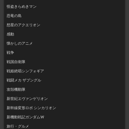
怪盗きらめきマン
恐竜の島
想星のアクエリオン
感動
懐かしのアニメ
戦争
戦国自衛隊
戦姫絶唱シンフォギア
戦闘メカ ザブングル
攻殻機動隊
新世紀エヴァンゲリオン
新幹線変形ロボ シンカリオン
新機動戦記ガンダムW
旅行・グルメ