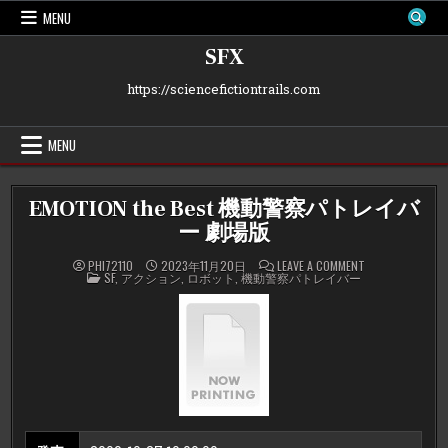
Skip
MENU
to
content
SFX
https://sciencefictiontrails.com
MENU
EMOTION the Best 機動警察パトレイバ
ー 劇場版
ON
PHI72110
2023年11月20日
LEAVE A COMMENT
POSTED
EMOTION
SF
,
アクション
,
ロボット
,
機動警察パトレイバー
IN
THE
BEST
機
動
警
察
パ
ト
レ
イ
バ
ー
劇
場