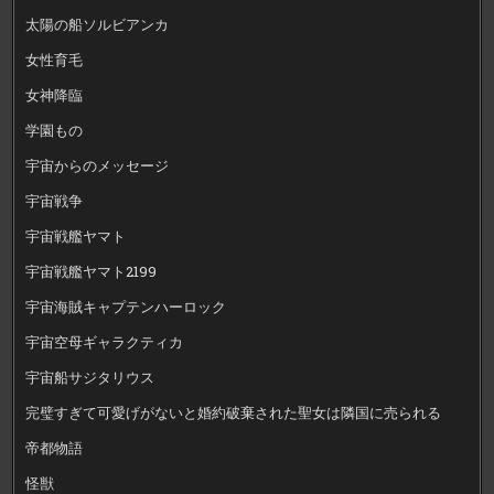
太陽の船ソルビアンカ
女性育毛
女神降臨
学園もの
宇宙からのメッセージ
宇宙戦争
宇宙戦艦ヤマト
宇宙戦艦ヤマト2199
宇宙海賊キャプテンハーロック
宇宙空母ギャラクティカ
宇宙船サジタリウス
完璧すぎて可愛げがないと婚約破棄された聖女は隣国に売られる
帝都物語
怪獣