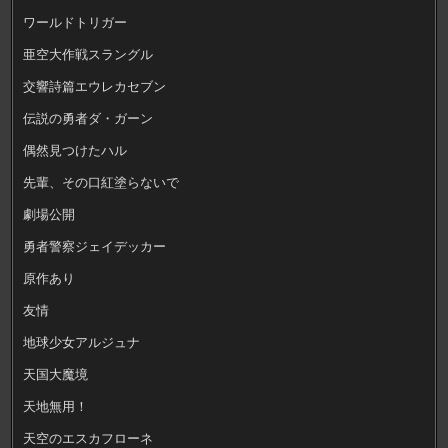
ワールドトリガー
亜空大作戦スラングル
交響詩篇エウレカセブン
伝説の勇者ダ・ガーン
偶然見つけたハル
先輩、その口紅塗らないで
劇場公開
勇者警察ジェイデッカー
原作あり
友情
地球少女アルジュナ
天国大魔境
天地無用！
天空のエスカフローネ