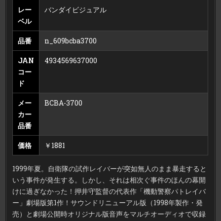
レー
バンダイビジュアル
ベル
品番
n_609bcba3700
JAN
4934569637000
コー
ド
メー
BCBA-3700
カー
品番
価格
￥1881
1999年夏。自衛隊の試作レイバーが突如無人のまま暴走すると
いう事件が発生する。しかし、それは相次ぐ事件のほんの幕開
けに過ぎなかった！押井守監督の代表作「機動警察パトレイバ
ー」劇場版第1作！サウンドリニューアル版（1998年製作・発
売）と劇場公開時オリジナル版音声をマルチオーディオで収録