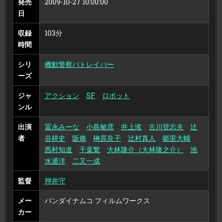
発売
2009-10-27 10:00:00
版
日
収録
103分
時間
シリ
機動警察パトレイバー
ーズ
ジャ
アクション
SF
ロボット
ンル
出演
冨永みーな
小島敏彦
井上瑤
古川登志夫
辻
者
谷耕史
阪脩
榊原良子
辻村真人
郷里大輔
西村知道
千葉繁
大林隆介（大林隆之介）
池
水通洋
二又一成
監督
押井守
メー
バンダイナムコ フィルムワークス
カー