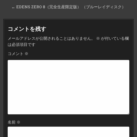
稿
← EDENS ZERO 8（完全生産限定版） （ブルーレイディスク）
ナ
ビ
コメントを残す
ゲ
メールアドレスが公開されることはありません。
※
が付いている欄
ー
は必須項目です
シ
コメント
※
ョ
ン
名前
※