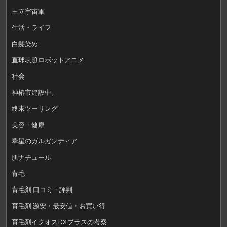
王立宇宙軍
生活・ライフ
白髪染め
直球表題ロボットアニメ
社会
神椿市建設中。
終末ツーリング
美容・健康
翠星のガルガンティア
肌ナチュール
育毛
育毛剤 口コミ・評判
育毛剤 激安・最安値・お買い得
育毛剤イクオスEXプラスの考察