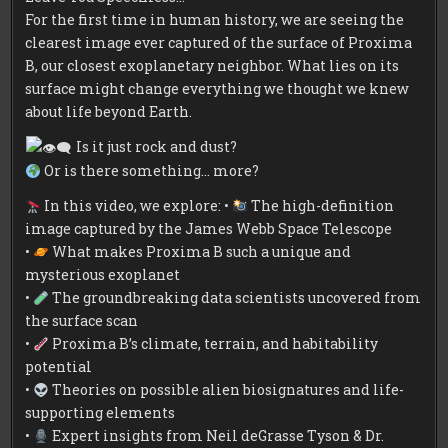
For the first time in human history, we are seeing the
clearest image ever captured of the surface of Proxima
B, our closest exoplanetary neighbor. What lies on its
surface might change everything we thought we knew
about life beyond Earth.
Is it just rock and dust?
Or is there something… more?
In this video, we explore: •
The high-definition
image captured by the James Webb Space Telescope
•
What makes Proxima B such a unique and
mysterious exoplanet
•
The groundbreaking data scientists uncovered from
the surface scan
•
Proxima B’s climate, terrain, and habitability
potential
•
Theories on possible alien biosignatures and life-
supporting elements
•
Expert insights from Neil deGrasse Tyson & Dr.