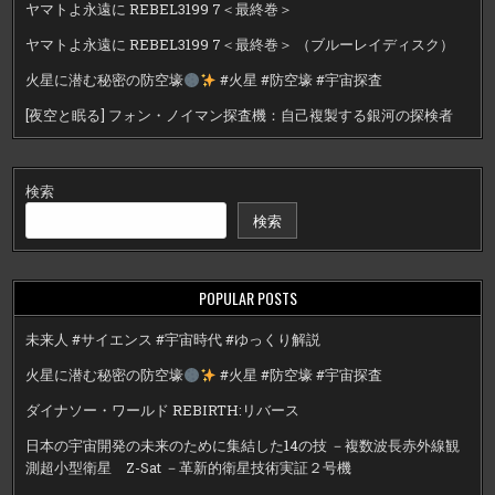
ヤマトよ永遠に REBEL3199 7＜最終巻＞
ヤマトよ永遠に REBEL3199 7＜最終巻＞ （ブルーレイディスク）
火星に潜む秘密の防空壕
#火星 #防空壕 #宇宙探査
[夜空と眠る] フォン・ノイマン探査機：自己複製する銀河の探検者
検索
検索
POPULAR POSTS
未来人 #サイエンス #宇宙時代 #ゆっくり解説
火星に潜む秘密の防空壕
#火星 #防空壕 #宇宙探査
ダイナソー・ワールド REBIRTH:リバース
日本の宇宙開発の未来のために集結した14の技 －複数波長赤外線観
測超小型衛星 Z-Sat －革新的衛星技術実証２号機