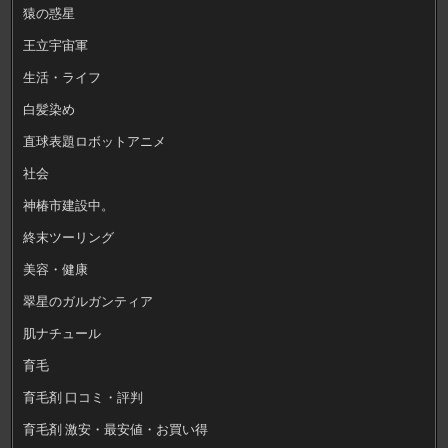
猿の惑星
王立宇宙軍
生活・ライフ
白髪染め
直球表題ロボットアニメ
社会
神椿市建設中。
終末ツーリング
美容・健康
翠星のガルガンティア
肌ナチュール
育毛
育毛剤 口コミ・評判
育毛剤 激安・最安値・お買い得