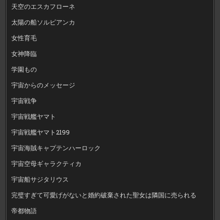
天空のエスカフローネ
太陽の船ソルビアンカ
女性育毛
女神降臨
学園もの
宇宙からのメッセージ
宇宙戦争
宇宙戦艦ヤマト
宇宙戦艦ヤマト2199
宇宙海賊キャプテンハーロック
宇宙空母ギャラクティカ
宇宙船サジタリウス
完璧すぎて可愛げがないと婚約破棄された聖女は隣国に売られる
帝都物語