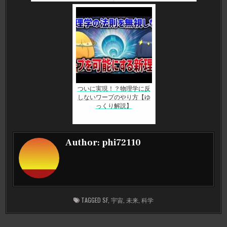
ついに実現！？物理学に反
しないワープのやり方【ゆ
っくり解説】
Author:
phi72110
TAGGED
SF
,
宇宙
,
未来
,
科学