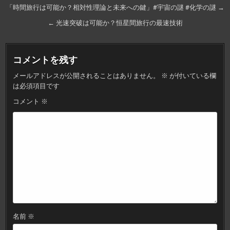
投
「時間旅行は可能か？相対性理論と未来への鍵」#宇宙の謎 #化学の謎 →
稿
← 光速突破は可能か？恒星間旅行の最速技術
ナ
ビ
コメントを残す
ゲ
メールアドレスが公開されることはありません。
※
が付いている欄
ー
は必須項目です
シ
コメント
※
ョ
ン
名前
※