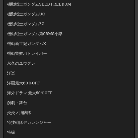
機動戦士ガンダムSEED FREEDOM
機動戦士ガンダムUC
機動戦士ガンダムZZ
機動戦士ガンダム第08MS小隊
機動新世紀ガンダムX
機動警察パトレイバー
永久のユウグレ
洋楽
洋画最大60％OFF
海外ドラマ 最大50％OFF
演劇・舞台
炎炎ノ消防隊
特捜戦隊デカレンジャー
特撮