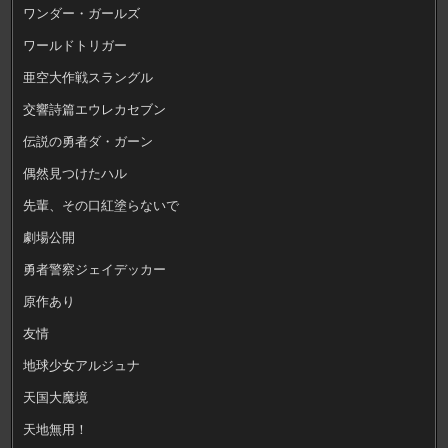
ワンダー・ガールズ
ワールドトリガー
亜空大作戦スラングル
交響詩篇エウレカセブン
伝説の勇者ダ・ガーン
偶然見つけたハル
先輩、その口紅塗らないで
劇場公開
勇者警察ジェイデッカー
原作あり
友情
地球少女アルジュナ
天国大魔境
天地無用！