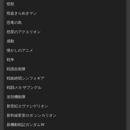
怪獣
怪盗きらめきマン
恐竜の島
想星のアクエリオン
感動
懐かしのアニメ
戦争
戦国自衛隊
戦姫絶唱シンフォギア
戦闘メカ ザブングル
攻殻機動隊
新世紀エヴァンゲリオン
新幹線変形ロボ シンカリオン
新機動戦記ガンダムW