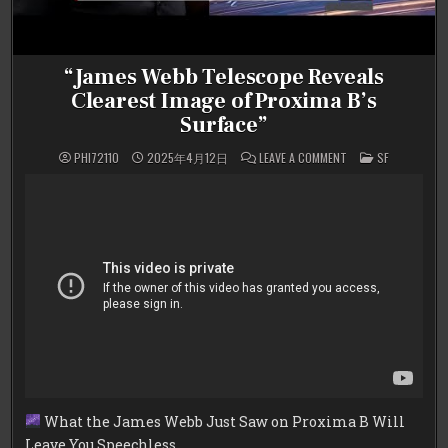
“James Webb Telescope Reveals
Clearest Image of Proxima B’s
Surface”
ON
POSTED
PHI72110
2025年4月12日
LEAVE A COMMENT
SF
“JAMES
IN
WEBB
TELESCOPE
REVEALS
CLEAREST
IMAGE
OF
PROXIMA
B’S
SURFACE”
What the James Webb Just Saw on Proxima B Will
Leave You Speechless…