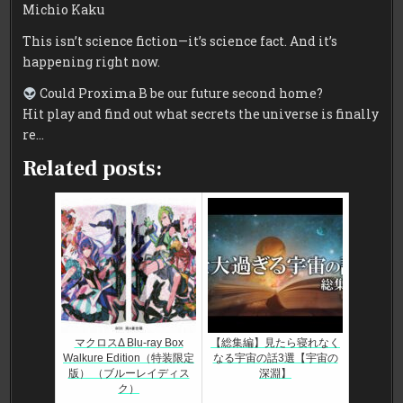
Michio Kaku
This isn’t science fiction—it’s science fact. And it’s
happening right now.
Could Proxima B be our future second home?
Hit play and find out what secrets the universe is finally
re…
Related posts:
マクロスΔ Blu-ray Box
【総集編】見たら寝れなく
Walkure Edition（特装限定
なる宇宙の話3選【宇宙の
版） （ブルーレイディス
深淵】
ク）