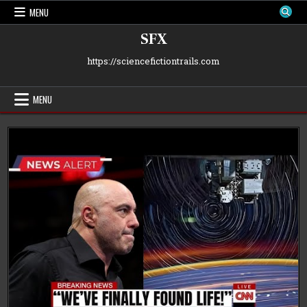
Skip
MENU
to
content
SFX
https://sciencefictiontrails.com
MENU