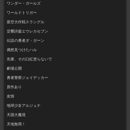
ワンダー・ガールズ
ワールドトリガー
亜空大作戦スラングル
交響詩篇エウレカセブン
伝説の勇者ダ・ガーン
偶然見つけたハル
先輩、その口紅塗らないで
劇場公開
勇者警察ジェイデッカー
原作あり
友情
地球少女アルジュナ
天国大魔境
天地無用！