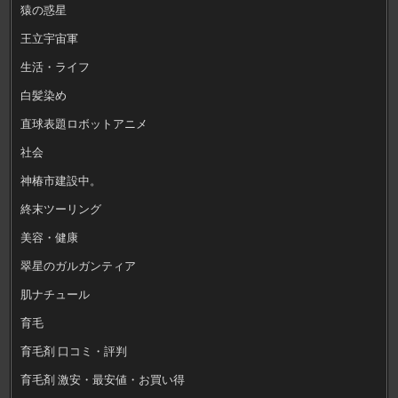
猿の惑星
王立宇宙軍
生活・ライフ
白髪染め
直球表題ロボットアニメ
社会
神椿市建設中。
終末ツーリング
美容・健康
翠星のガルガンティア
肌ナチュール
育毛
育毛剤 口コミ・評判
育毛剤 激安・最安値・お買い得