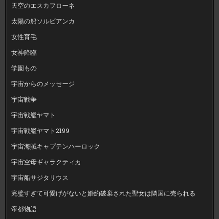
天空のエスカフローネ
太陽の船ソルビアンカ
女性育毛
女神降臨
学園もの
宇宙からのメッセージ
宇宙戦争
宇宙戦艦ヤマト
宇宙戦艦ヤマト2199
宇宙海賊キャプテンハーロック
宇宙空母ギャラクティカ
宇宙船サジタリウス
完璧すぎて可愛げがないと婚約破棄された聖女は隣国に売られる
帝都物語