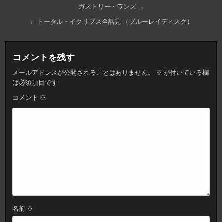
投
ガストリー・ワンズ →
稿
← トータル・イクリプス全話見 （ブルーレイディスク）
ナ
ビ
コメントを残す
ゲ
メールアドレスが公開されることはありません。
※
が付いている欄
ー
は必須項目です
シ
コメント
※
ョ
ン
名前
※