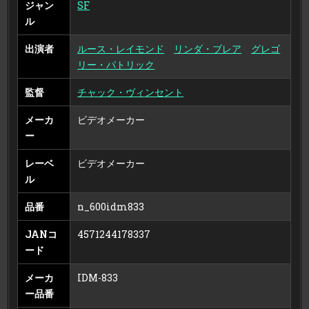
ジャン
SF
ル
出演者
ルース・レイモンド
リンダ・ブレア
グレゴ
リー・パトリック
監督
チャック・ヴィンセント
メーカ
ビデオメーカー
ー
レーベ
ビデオメーカー
ル
品番
n_600idm833
JANコ
4571244178337
ード
メーカ
IDM-833
ー品番