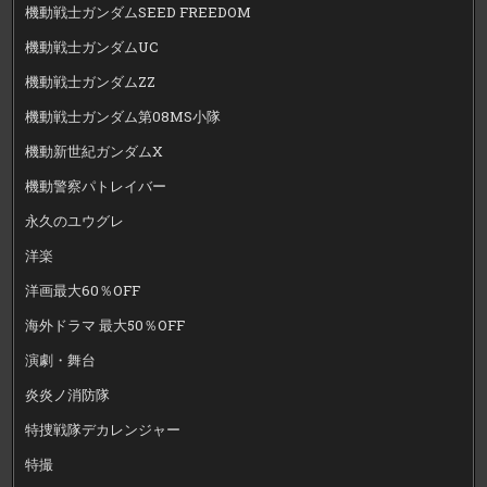
機動戦士ガンダムSEED FREEDOM
機動戦士ガンダムUC
機動戦士ガンダムZZ
機動戦士ガンダム第08MS小隊
機動新世紀ガンダムX
機動警察パトレイバー
永久のユウグレ
洋楽
洋画最大60％OFF
海外ドラマ 最大50％OFF
演劇・舞台
炎炎ノ消防隊
特捜戦隊デカレンジャー
特撮