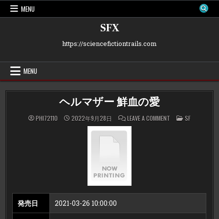
Skip
MENU
to
content
SFX
https://sciencefictiontrails.com
MENU
ヘルマザー 鮮血の愛
ON
POSTED
PHI72110
2022年9月28日
LEAVE A COMMENT
SF
ヘ
IN
ル
マ
ザ
ー
鮮
血
の
愛
発売日
2021-03-26 10:00:00