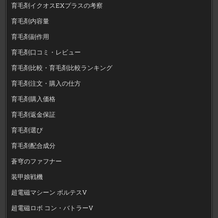
育毛剤イクオスEXプラスの考察
育毛剤内容量
育毛剤副作用
育毛剤口コミ・レビュー
育毛剤比較・育毛剤比較ランキング
育毛剤注文・購入の仕方
育毛剤購入価格
育毛剤返金保証
育毛剤選び
育毛剤配合成分
蒼穹のファフナー
装甲娘戦機
超電磁マシーン ボルテスV
超電磁ロボ コン・バトラーV