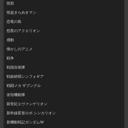
怪獣
怪盗きらめきマン
恐竜の島
想星のアクエリオン
感動
懐かしのアニメ
戦争
戦国自衛隊
戦姫絶唱シンフォギア
戦闘メカ ザブングル
攻殻機動隊
新世紀エヴァンゲリオン
新幹線変形ロボ シンカリオン
新機動戦記ガンダムW