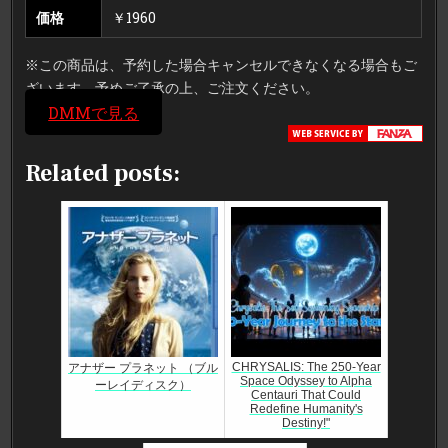
価格
￥1960
※この商品は、予約した場合キャンセルできなくなる場合もご
ざいます。予めご了承の上、ご注文ください。
DMMで見る
Related posts:
CHRYSALIS: The 250-Year
アナザー プラネット （ブル
Space Odyssey to Alpha
ーレイディスク）
Centauri That Could
Redefine Humanity's
Destiny!"