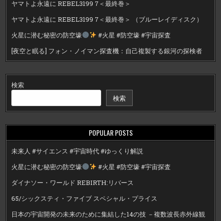
ヤマトよ永遠に REBEL3199 7＜最終巻＞
ヤマトよ永遠に REBEL3199 7＜最終巻＞ （ブルーレイディスク）
火星に潜む秘密の防空壕
#火星 #防空壕 #宇宙探査
[夜空と眠る] フォン・ノイマン探査機：自己複製する銀河の探検者
検索
検索
POPULAR POSTS
未来人 #サイエンス #宇宙時代 #ゆっくり解説
火星に潜む秘密の防空壕
#火星 #防空壕 #宇宙探査
ダイナソー・ワールド REBIRTH:リバース
65/シックスティ・ファイブ スペシャル・プライス
日本の宇宙開発の未来のために集結した14の技 －複数波長赤外線観