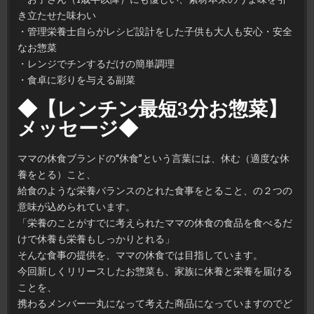
き立たせた味わい
・管理栄養士自らがレシピ設計をした子供も大人も安心・安全
なお惣菜
・レンジでチンするだけの簡単調理
・食卓に彩りを与える副菜
◆【レンチン最短3分お惣菜】
メッセージ◆
ママの休食ブランドの“休食”という言葉には、休む（適度な休
養をとる）こと、
給食のような栄養バランスのとれた食事をとること、の２つの
意味が込められています。
「栄養のことがすでに考えられたママの休食の食品を食べるだ
けで休養も栄養もしっかりとれる」
そんな食事の提供を、ママの休食では目指しています。
今回新しくリリースしたお惣菜も、家族に休養と栄養を届ける
ことを、
携わるメンバー一丸になって考えた商品になっていますのでど