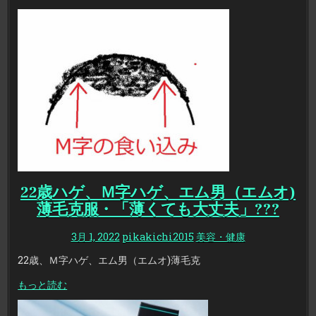
22歳ハゲ、Ｍ字ハゲ、エム男（エムオ)
薄毛克服・「薄くても大丈夫」???
3月 1, 2022
pikakichi2015
美容・健康
22歳、Ｍ字ハゲ、エム男（エムオ)薄毛克
もっと読む