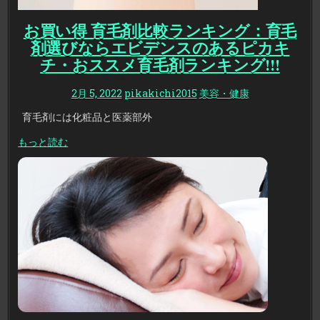
お買い得 育毛剤比較ランキング：育毛
剤選びならエビデンスのあるピカキ
チ・おススメ育毛剤ランキング!!!
2月 5, 2022
pikakichi2015
美容・健康
育毛剤には化粧品と医薬部外
もっと読む