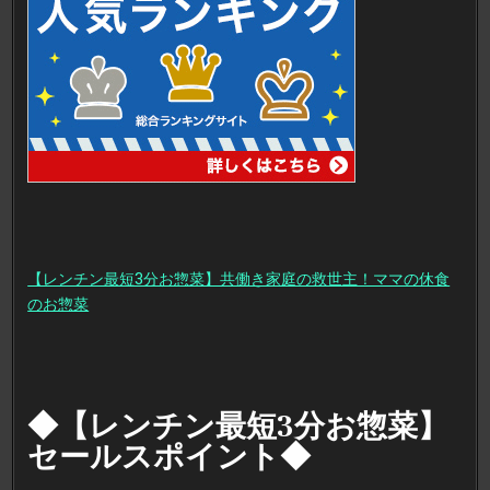
菜】
株
式
会
社
Ｍ
Ｙ
Ｐ
Ｌ
Ａ
Ｔ
Ｅ・
共
働
き
家
庭
の
救
世
主！
【レンチン最短3分お惣菜】共働き家庭の救世主！ママの休食
レ
ン
のお惣菜
チ
ン
最
短
3
分
の
時
◆【レンチン最短3分お惣菜】
短
調
理
セールスポイント◆
で
家
族