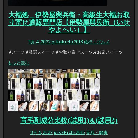
大福処＿伊勢屋與兵衛・高級生大福お取
り寄せ通販専門店【伊勢屋與兵衛（いせ
やよへい）】
3月 4, 2022
pikakichi2015
旅行・グルメ
,#スーツ,#激選スイーツ,#お取り寄せスーツ,#お家スイーツ
もっと読む
育毛剤成分比較(試用1)&(試用2)
3月 4, 2022
pikakichi2015
美容・健康