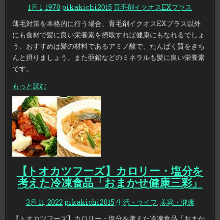
1月 1, 1970
pikakichi2015
育毛剤イクオスEXプラス
薄毛対策を本格的に行う場合、育毛剤イクオスEXプラス以外
にも食材で髪に良い栄養素を摂取すれば健康にもなれるでしょ
う。おすすめは髪の材料であるアミノ酸で、たんぱく質をきち
んと摂りましょう。また亜鉛などのミネラルも髪に良い栄養素
です。
もっと読む
【トオカツフーズ】カロリー・塩分を
考えた冷凍食品「おまかせ健康三彩」
3月 11, 2022
pikakichi2015
生活・ライフ
,
美容・健康
【トオカツフーズ】カロリー・塩分を考えた冷凍食品「おまか