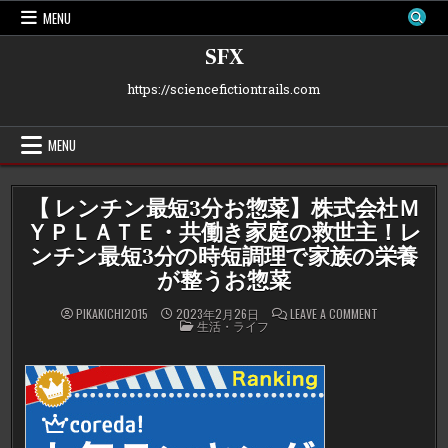
Skip
MENU
to
content
SFX
https://sciencefictiontrails.com
MENU
【 レンチン最短3分お惣菜】株式会社Ｍ
ＹＰＬＡＴＥ・共働き家庭の救世主！レ
ンチン最短3分の時短調理で家族の栄養
が整うお惣菜
ON
PIKAKICHI2015
2023年2月26日
LEAVE A COMMENT
POSTED
【
生活・ライフ
IN
レ
ン
チ
ン
最
短
3
分
お
惣