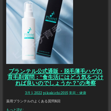
プランテル公式通販・脱毛薄毛ハゲの
育毛剤質問：“食生活にはどう気をつけ
れば良いのでしょうか？”の考察
3月 1, 2022
pikakichi2015
美容・健康
薬用プランテルのよくある質問&回
もっと読む