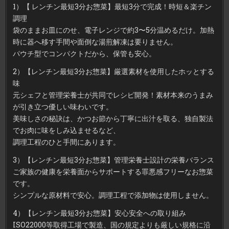
の
1）【 レンチン最短3分お惣菜】最短3分で完成！時短＆楽チン
栄
養
調理
が
整
袋のままお皿にのせ、電子レンジで約3〜5分温めるだけ。加熱
う
お
時に器へ移す手間や面倒な湯煎解凍は要りません。
惣
菜
パウチ型でコンパクトだから、保管も安心。
2）【レンチン最短3分お惣菜】厳選素材を使用したホッとする
味
元シェフと管理栄養士が共同でレシピ開発！素材本来のうまみ
が引き立つ優しい味わいです。
美味しさの秘訣は、かつお節から丁寧に出汁を取る、独自製法
でお肉に味をしみ込ませるなど、
調理工程のひと手間にあります。
3）【レンチン最短3分お惣菜】管理栄養士設計の栄養バランス
ご家族の健康を栄養面からサポートする罪悪感フリーなお惣菜
です。
シンプルな原材料で安心。調理工程で添加物は使用しません。
4）【レンチン最短3分お惣菜】安心安全への取り組み
ISO22000等取得工場で製造、国の規定よりも厳しい規格に沿