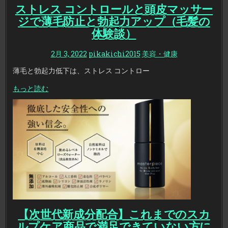
ストレス コントロールと頭皮マッサー
ジで薄毛防止と勃起力アップ（毛髪の
体験談）
2月 3, 2022
pikakichi2015
美容・健康
薄毛と勃起力低下は、ストレス コントロー
もっと読む
【次世代新成分配合】これまでのスカ
ルプケア商品で満足できていない方に