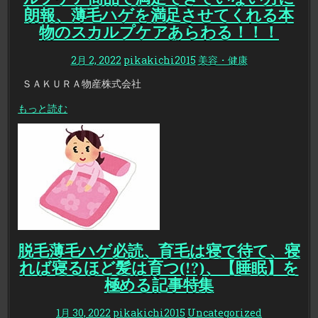
朗報、薄毛ハゲを満足させてくれる本
物のスカルプケアあらわる！！！
2月 2, 2022
pikakichi2015
美容・健康
ＳＡＫＵＲＡ物産株式会社
もっと読む
脱毛薄毛ハゲ必読、育毛は寝て待て、寝
れば寝るほど髪は育つ(!?)、【睡眠】を
極める記事特集
1月 30, 2022
pikakichi2015
Uncategorized