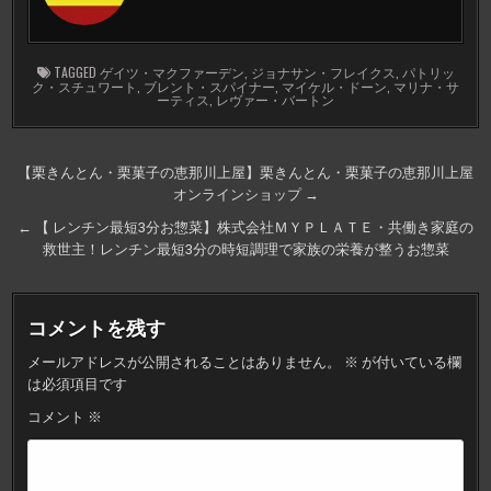
TAGGED
ゲイツ・マクファーデン
,
ジョナサン・フレイクス
,
パトリッ
ク・スチュワート
,
ブレント・スパイナー
,
マイケル・ドーン
,
マリナ・サ
ーティス
,
レヴァー・バートン
投
【栗きんとん・栗菓子の恵那川上屋】栗きんとん・栗菓子の恵那川上屋
オンラインショップ →
稿
ナ
← 【 レンチン最短3分お惣菜】株式会社ＭＹＰＬＡＴＥ・共働き家庭の
救世主！レンチン最短3分の時短調理で家族の栄養が整うお惣菜
ビ
ゲ
ー
コメントを残す
シ
メールアドレスが公開されることはありません。
※
が付いている欄
ョ
は必須項目です
ン
コメント
※