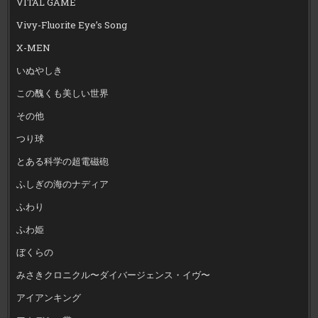
VITAL GAME
Vivy-Fluorite Eye’s Song
X-MEN
いぬやしき
この醜くも美しい世界
その他
つり球
とある科学の超電磁砲
ふしぎの海のナディア
ふわり
ふわ姫
ぼくらの
みさきクロニクル〜ダイバージェンス・イヴ〜
アイアンキング