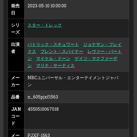
ULTRA
発売
2023-05-10 10:00:00
HD
＋
日
ブ
ル
ー
シリ
スター・トレック
レ
イ）
ーズ
（ブ
ル
ー
レ
出演
パトリック・スチュワート
ジョナサン・フレイ
イ
デ
者
クス
ブレント・スパイナー
レヴァー・バート
ィ
ス
ン
マイケル・ドーン
ゲイツ・マクファーデ
ク）
ン
マリナ・サーティス
メー
NBCユニバーサル・エンターテイメントジャパ
カー
ン
品番
n_605pjxf1563
JAN
4550510067018
コー
ド
メー
PJXF-1563