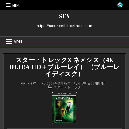
Skip
MENU
to
content
SFX
https://sciencefictiontrails.com
MENU
スター・トレックX ネメシス（4K
ULTRA HD＋ブルーレイ） （ブルーレ
イディスク）
ON
PHI72110
2023年2月25日
LEAVE A COMMENT
POSTED
ス
スター・トレック
IN
タ
ー・
ト
レ
ッ
ク
X
ネ
メ
シ
ス
（4K