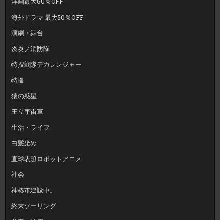
洋画最大60％OFF
海外ドラマ 最大50％OFF
演劇・舞台
炎炎ノ消防隊
特捜戦隊デカレンジャー
特撮
猿の惑星
王立宇宙軍
生活・ライフ
白髪染め
直球表題ロボットアニメ
社会
神椿市建設中。
終末ツーリング