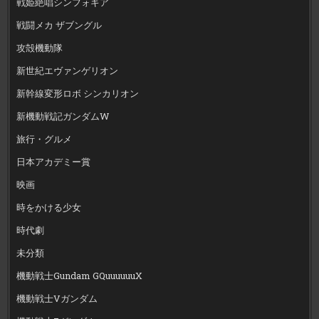
戦姫絶唱シンフォギア
戦闘メカ ザブングル
攻殻機動隊
新世紀エヴァンゲリオン
新幹線変形ロボ シンカリオン
新機動戦記ガンダムW
旅行・グルメ
日本アカデミー賞
映画
時をかける少女
時代劇
未分類
機動戦士Gundam GQuuuuuuX
機動戦士Vガンダム