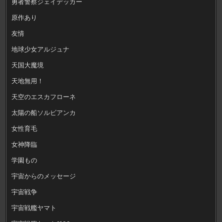
勇者警察ジェイデッカー
原作あり
友情
地球少女アルジュナ
天国大魔境
天地無用！
天空のエスカフローネ
太陽の船ソルビアンカ
女性育毛
女神降臨
学園もの
宇宙からのメッセージ
宇宙戦争
宇宙戦艦ヤマト