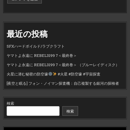
最近の投稿
SFXハードボイルド/ラブクラフト
ヤマトよ永遠に REBEL3199 7＜最終巻＞
ヤマトよ永遠に REBEL3199 7＜最終巻＞ （ブルーレイディスク）
火星に潜む秘密の防空壕
#火星 #防空壕 #宇宙探査
[夜空と眠る] フォン・ノイマン探査機：自己複製する銀河の探検者
検索
検索