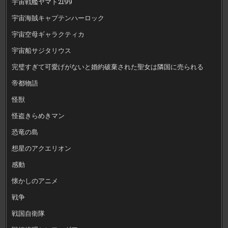
宇宙戦艦ヤマト2199
宇宙海賊キャプテンハーロック
宇宙空母ギャラクティカ
宇宙船サジタリウス
完璧すぎて可愛げがないと婚約破棄された聖女は隣国に売られる
帝都物語
怪獣
怪盗きらめきマン
恐竜の島
想星のアクエリオン
感動
懐かしのアニメ
戦争
戦国自衛隊