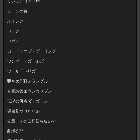
リジュン（RiJUN）
リーンの翼
ルルシア
ロック
ロボット
ロード・オブ・ザ・リング
ワンダー・ガールズ
ワールドトリガー
亜空大作戦スラングル
交響詩篇エウレカセブン
伝説の勇者ダ・ガーン
偶然見つけたハル
先輩、その口紅塗らないで
劇場公開