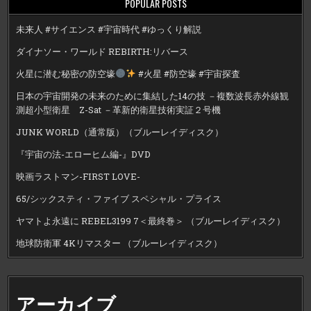
POPULAR POSTS
未来人 #サイエンス #宇宙時代 #ゆっくり解説
ダイナソー・ワールド REBIRTH:リバース
火星に潜む秘密の防空壕
#火星 #防空壕 #宇宙探査
日本の宇宙開発の未来のために集結した14の技 －複数波長赤外線観
測超小型衛星 Z-Sat －革新的衛星技術実証２号機
JUNK WORLD（通常版）（ブルーレイディスク）
『宇宙の法-エローヒム編-』DVD
映画ラストマン-FIRST LOVE-
65/シックスティ・ファイブ スペシャル・プライス
ヤマトよ永遠に REBEL3199 7＜最終巻＞ （ブルーレイディスク）
地球防衛軍 4Kリマスター （ブルーレイディスク）
アーカイブ