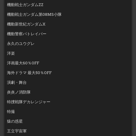
機動戦士ガンダムZZ
機動戦士ガンダム第08MS小隊
機動新世紀ガンダムX
機動警察パトレイバー
永久のユウグレ
洋楽
洋画最大60％OFF
海外ドラマ 最大50％OFF
演劇・舞台
炎炎ノ消防隊
特捜戦隊デカレンジャー
特撮
猿の惑星
王立宇宙軍