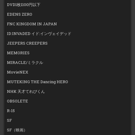
DVD1枚1100円以下
EDENS ZERO
FNC KINGDOM IN JAPAN
ID:INVADED イド:インヴェイデッド
JEEPERS CREEPERS
MEMORIES
MIRACLE/ミラクル
MovieNEX
MUTEKING THE Dancing HERO
NHK 天才てれびくん
OBSOLETE
R-15
SF
SF（映画）