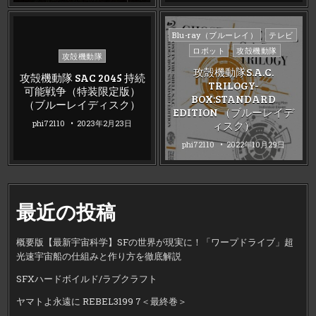
Posted
Blu-ray（ブルーレイ）
テレビ
in
ロボット
攻殻機動隊
Posted
攻殻機動隊
in
攻殻機動隊S.A.C.
攻殻機動隊 SAC 2045 持続
TRILOGY-
可能戦争（特装限定版）
BOX:STANDARD
（ブルーレイディスク）
EDITION （ブルーレイデ
phi72110
2023年2月23日
ィスク）
phi72110
2022年10月29日
最近の投稿
概要版【最新宇宙科学】SFの世界が現実に！「ワープドライブ」超
光速宇宙船の仕組みと作り方を徹底解説
SFXハードボイルド/ラブクラフト
ヤマトよ永遠に REBEL3199 7＜最終巻＞