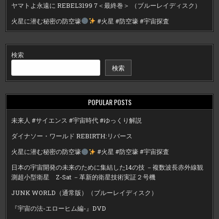
ヤマトよ永遠に REBEL3199 7＜最終巻＞ （ブルーレイディスク）
火星に潜む秘密の防空壕
#火星 #防空壕 #宇宙探査
検索
検索
POPULAR POSTS
未来人 #サイエンス #宇宙時代 #ゆっくり解説
ダイナソー・ワールド REBIRTH:リバース
火星に潜む秘密の防空壕
#火星 #防空壕 #宇宙探査
日本の宇宙開発の未来のために集結した14の技 －複数波長赤外線観
測超小型衛星 Z-Sat －革新的衛星技術実証２号機
JUNK WORLD（通常版）（ブルーレイディスク）
『宇宙の法-エローヒム編-』DVD