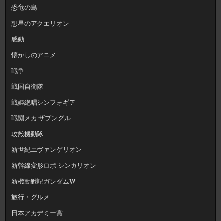
恐竜の島
想星のアクエリオン
感動
懐かしのアニメ
戦争
戦国自衛隊
戦姫絶唱シンフォギア
戦闘メカ ザブングル
攻殻機動隊
新世紀エヴァンゲリオン
新幹線変形ロボ シンカリオン
新機動戦記ガンダムW
旅行・グルメ
日本アカデミー賞