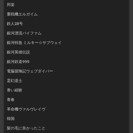
邦楽
重戦機エルガイム
鉄人28号
銀河漂流バイファム
銀河特急 ミルキー☆サブウェイ
銀河英雄伝説
銀河鉄道999
電脳冒険記ウェブダイバー
霊幻道士
青い経験
青春
革命機ヴァルヴレイヴ
韓国
髪の毛に良かったこと