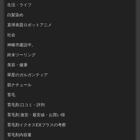
生活・ライフ
白髪染め
直球表題ロボットアニメ
社会
神椿市建設中。
終末ツーリング
美容・健康
翠星のガルガンティア
肌ナチュール
育毛
育毛剤 口コミ・評判
育毛剤 激安・最安値・お買い得
育毛剤イクオスEXプラスの考察
育毛剤内容量