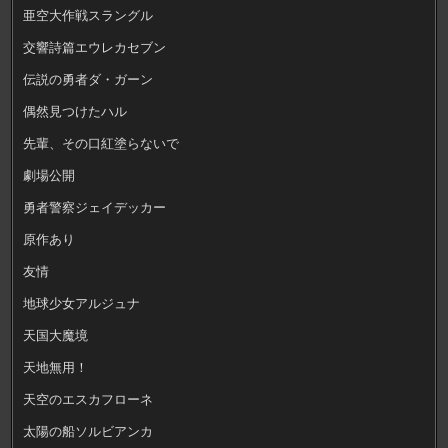
亜空大作戦スラングル
交響詩篇エウレカセブン
伝説の勇者ダ・ガーン
偶然見つけたハル
先輩、その口紅塗らないで
劇場公開
勇者警察ジェイデッカー
原作あり
友情
地球少女アルジュナ
天国大魔境
天地無用！
天空のエスカフローネ
太陽の船ソルビアンカ