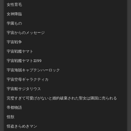
女性育毛
女神降臨
学園もの
宇宙からのメッセージ
宇宙戦争
宇宙戦艦ヤマト
宇宙戦艦ヤマト2199
宇宙海賊キャプテンハーロック
宇宙空母ギャラクティカ
宇宙船サジタリウス
完璧すぎて可愛げがないと婚約破棄された聖女は隣国に売られる
帝都物語
怪獣
怪盗きらめきマン