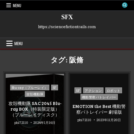
Skip
MENU
to
content
SFX
https://sciencefictiontrails.com
MENU
タグ:
阪脩
Posted
Blu-ray（ブルーレイ）
SF
Posted
SF
アクション
ロボット
in
攻殻機動隊
in
機動警察パトレイバー
攻殻機動隊 SAC 2045 Blu-
EMOTION the Best 機動警
ray BOX（特装限定版）
察パトレイバー 劇場版
（ブルーレイディスク）
phi72110
2023年11月20日
phi72110
2024年1月16日