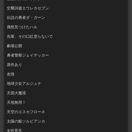
交響詩篇エウレカセブン
伝説の勇者ダ・ガーン
偶然見つけたハル
先輩、その口紅塗らないで
劇場公開
勇者警察ジェイデッカー
原作あり
友情
地球少女アルジュナ
天国大魔境
天地無用！
天空のエスカフローネ
太陽の船ソルビアンカ
女性育毛