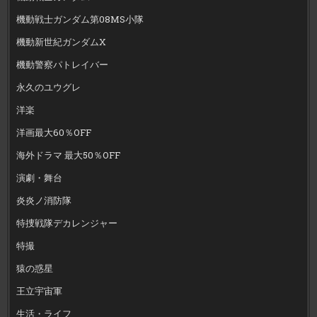
機動戦士ガンダム第08MS小隊
機動新世紀ガンダムX
機動警察パトレイバー
永久のユウグレ
洋楽
洋画最大60％OFF
海外ドラマ 最大50％OFF
演劇・舞台
炎炎ノ消防隊
特捜戦隊デカレンジャー
特撮
猿の惑星
王立宇宙軍
生活・ライフ