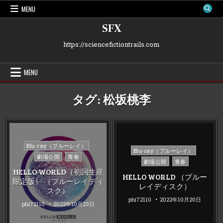
Skip
MENU
to
content
SFX
https://sciencefictiontrails.com
MENU
タグ:
松坂桃李
Posted
Blu-ray（ブルーレイ）
Posted
Blu-ray（ブルーレイ）
in
劇場公開
青春
in
劇場公開
青春
HELLO WORLD（初回生産
HELLO WORLD （ブルー
限定版） （ブルーレイディ
レイディスク）
スク）
phi72110
2022年10月20日
phi72110
2022年10月23日