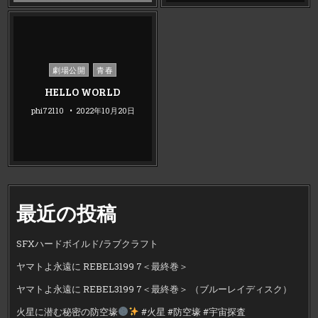
Posted
劇場公開
青春
in
HELLO WORLD
phi72110
2022年10月20日
最近の投稿
SFXハードボイルド/ラブクラフト
ヤマトよ永遠に REBEL3199 7＜最終巻＞
ヤマトよ永遠に REBEL3199 7＜最終巻＞ （ブルーレイディスク）
火星に潜む秘密の防空壕
#火星 #防空壕 #宇宙探査