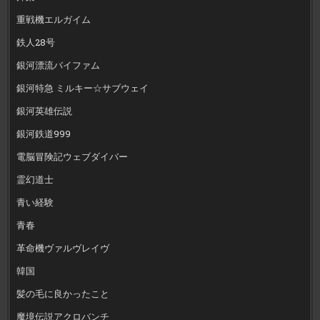
重戦機エルガイム
鉄人28号
銀河漂流バイファム
銀河特急 ミルキー☆サブウェイ
銀河英雄伝説
銀河鉄道999
電脳冒険記ウェブダイバー
霊幻道士
青い経験
青春
革命機ヴァルヴレイヴ
韓国
髪の毛に良かったこと
魔境伝説アクロバンチ