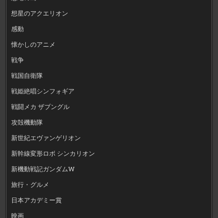
想星のアクエリオン
感動
懐かしのアニメ
戦争
戦国自衛隊
戦姫絶唱シンフォギア
戦闘メカ ザブングル
攻殻機動隊
新世紀エヴァンゲリオン
新幹線変形ロボ シンカリオン
新機動戦記ガンダムW
旅行・グルメ
日本アカデミー賞
映画