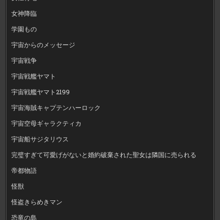
女神降臨
学園もの
宇宙からのメッセージ
宇宙戦争
宇宙戦艦ヤマト
宇宙戦艦ヤマト2199
宇宙海賊キャプテンハーロック
宇宙空母ギャラクティカ
宇宙船サジタリウス
完璧すぎて可愛げがないと婚約破棄された聖女は隣国に売られる
帝都物語
怪獣
怪盗きらめきマン
恐竜の島