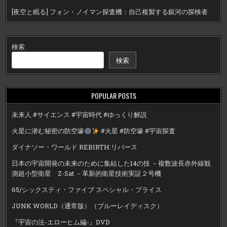
[夜空と眠る] フォン・ノイマン探査機：自己複製する銀河の探検者
検索
検索
POPULAR POSTS
未来人 #サイエンス #宇宙時代 #ゆっくり解説
火星に潜む秘密の防空壕
#火星 #防空壕 #宇宙探査
ダイナソー・ワールド REBIRTH:リバース
日本の宇宙開発の未来のために集結した14の技 －複数波長赤外線観
測超小型衛星 Z-Sat －革新的衛星技術実証２号機
65/シックスティ・ファイブ スペシャル・プライス
JUNK WORLD（通常版）（ブルーレイディスク）
『宇宙の法-エローヒム編-』DVD