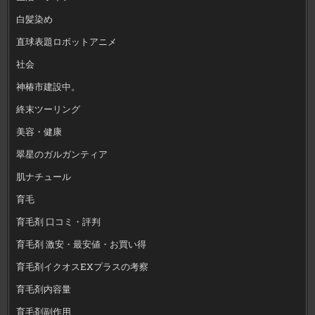
白髪染め
直球表題ロボットアニメ
社会
神椿市建設中。
終末ツーリング
美容・健康
翠星のガルガンティア
肌ナチュール
育毛
育毛剤 口コミ・評判
育毛剤 激安・最安値・お買い得
育毛剤イクオスEXプラスの考察
育毛剤内容量
育毛剤副作用