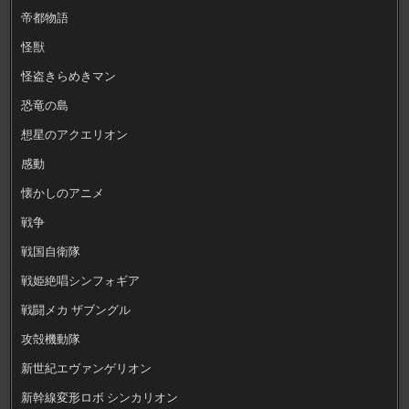
帝都物語
怪獣
怪盗きらめきマン
恐竜の島
想星のアクエリオン
感動
懐かしのアニメ
戦争
戦国自衛隊
戦姫絶唱シンフォギア
戦闘メカ ザブングル
攻殻機動隊
新世紀エヴァンゲリオン
新幹線変形ロボ シンカリオン