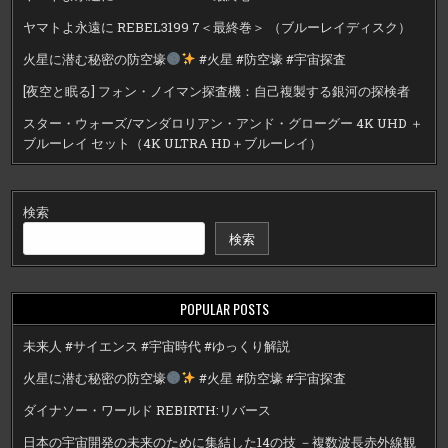
ヤマトよ永遠に REBEL3199 7＜最終巻＞ （ブルーレイディスク）
火星に潜む秘密の防空壕
#火星 #防空壕 #宇宙探査
[夜空と眠る] フォン・ノイマン探査機：自己複製する銀河の探検者
スター・ウォーズ/マンダロリアン・アンド・グローグー 4K UHD ＋
ブルーレイ セット（4K ULTRA HD＋ブルーレイ）
検索
検索
POPULAR POSTS
未来人 #サイエンス #宇宙時代 #ゆっくり解説
火星に潜む秘密の防空壕
#火星 #防空壕 #宇宙探査
ダイナソー・ワールド REBIRTH:リバース
日本の宇宙開発の未来のために集結した14の技 －複数波長赤外線観