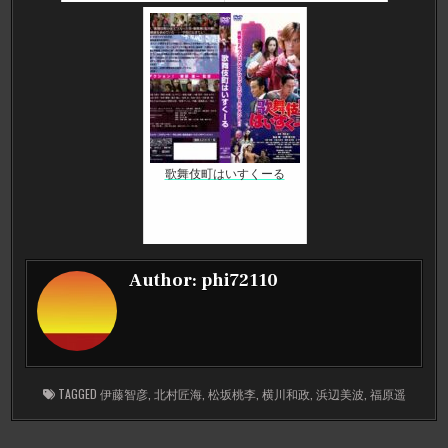
歌舞伎町はいすくーる
Author:
phi72110
TAGGED
伊藤智彦
,
北村匠海
,
松坂桃李
,
横川和政
,
浜辺美波
,
福原遥