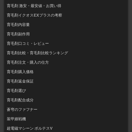
育毛剤 激安・最安値・お買い得
育毛剤イクオスEXプラスの考察
育毛剤内容量
育毛剤副作用
育毛剤口コミ・レビュー
育毛剤比較・育毛剤比較ランキング
育毛剤注文・購入の仕方
育毛剤購入価格
育毛剤返金保証
育毛剤選び
育毛剤配合成分
蒼穹のファフナー
装甲娘戦機
超電磁マシーン ボルテスV