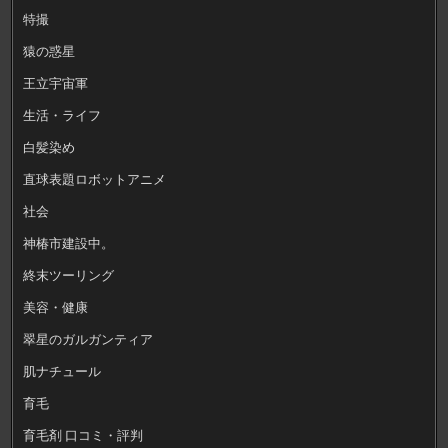
特撮
猿の惑星
王立宇宙軍
生活・ライフ
白髪染め
直球表題ロボットアニメ
社会
神椿市建設中。
終末ツーリング
美容・健康
翠星のガルガンティア
肌ナチュール
育毛
育毛剤 口コミ・評判