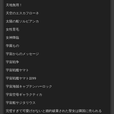
天地無用！
天空のエスカフローネ
太陽の船ソルビアンカ
女性育毛
女神降臨
学園もの
宇宙からのメッセージ
宇宙戦争
宇宙戦艦ヤマト
宇宙戦艦ヤマト2199
宇宙海賊キャプテンハーロック
宇宙空母ギャラクティカ
宇宙船サジタリウス
完璧すぎて可愛げがないと婚約破棄された聖女は隣国に売られる