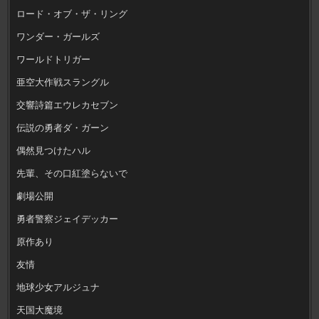
ロード・オブ・ザ・リング
ワンダー・ガールズ
ワールドトリガー
亜空大作戦スラングル
交響詩篇エウレカセブン
伝説の勇者ダ・ガーン
偶然見つけたハル
先輩、その口紅塗らないで
劇場公開
勇者警察ジェイデッカー
原作あり
友情
地球少女アルジュナ
天国大魔境