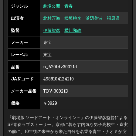
ジャンル
劇場公開
青春
出演者
北村匠海
松坂桃李
浜辺美波
福原遥
監督
伊藤智彦
横川和政
メーカー
東宝
レーベル
東宝
品番
n_620tdv30021d
JANコード
4988104124210
メーカー品番
TDV-30021D
価格
￥3929
『劇場版 ソードアート・オンライン～』の伊藤智彦監督による
SF青春ラブストーリー。京都に暮らす内気な男子高校生・直実
の前に、10年後の未来から来た自分を名乗る青年・ナオミが突