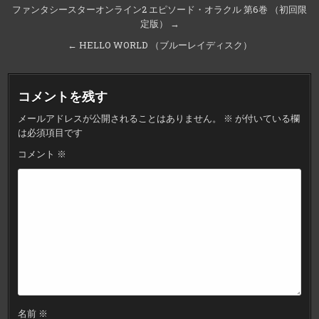
投
ファンタシースターオンライン2 エピソード・オラクル 第6巻 （初回限
定版） →
稿
ナ
← HELLO WORLD （ブルーレイディスク）
ビ
ゲ
コメントを残す
ー
メールアドレスが公開されることはありません。
※
が付いている欄
シ
は必須項目です
ョ
コメント
※
ン
名前
※