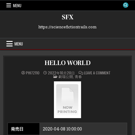
Skip
MENU
to
content
SFX
https://sciencefictiontrails.com
MENU
HELLO WORLD
ON
PHI72110
2022年10月20日
LEAVE A COMMENT
POSTED
HELLO
劇場公開
,
青春
IN
WORLD
発売日
2020-04-08 10:00:00