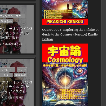
ファンタシースター
学園もの
ースターオンライン2
COSMOLOGY: Exploring the Infinite: A
ド・オラクル 第5巻
Guide to the Cosmos (Science) Kindle
初回限定版）
Edition
0
2022年11月2日
（ブルーレイ）
テレビ
シースター
学園もの
ースターオンライン2
ド・オラクル 第5巻
ーレイディスク）
0
2022年10月31日