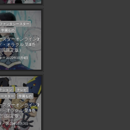
ファンタシースター
学園もの
ースターオンライン2
ド・オラクル 第8巻
初回限定版）
0
2022年10月4日
クション
テレビ
シースター
学園もの
ースターオンライン2
ド・オラクル 第9巻
初回限定版）
0
2022年10月3日