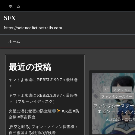
Skip
ホーム
to
content
SFX
https://sciencefictiontrails.com
ホーム
最近の投稿
ヤマトよ永遠に REBEL3199 7＜最終巻
＞
Posted
SF
アクション
in
ヤマトよ永遠に REBEL3199 7＜最終巻
ファンタシースター
＞ （ブルーレイディスク）
ファンタシースター
エピソード・オラク
火星に潜む秘密の防空壕
#火星 #防
空壕 #宇宙探査
phi72110
2023
[夜空と眠る] フォン・ノイマン探査機：
自己複製する銀河の探検者