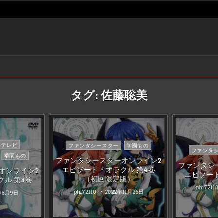
タグ:
佐藤聡美
Posted
テレビ
ファンタシースター
学園もの
Posted
ファンタ
in
学園もの
in
ファンタシースターオンライン2
ファンタシ
エピソード・オラクル 第4巻
オンライン2
エピソー
（初回限定版）
ル 第8巻
phi7211
phi72110
2022年11月26日
年6月9日