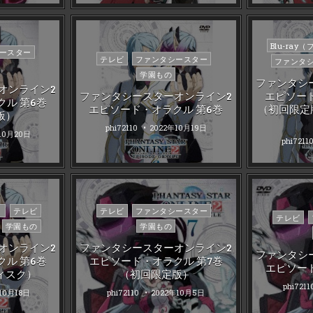
Posted
Blu-ray
ースター
Posted
in
テレビ
ファンタシースター
ファンタ
in
学園もの
ファンタシ
オンライン2
ファンタシースターオンライン2
エピソー
ル 第6巻
エピソード・オラクル 第6巻
（初回限定
版）
phi72110
2022年10月19日
10月20日
phi7211
Posted
）
テレビ
テレビ
ファンタシースター
Posted
テレビ
in
学園もの
学園もの
in
オンライン2
ファンタシースターオンライン2
ファンタシ
ル 第6巻
エピソード・オラクル 第7巻
エピソー
ィスク）
（初回限定版）
phi7211
10月18日
phi72110
2022年10月5日