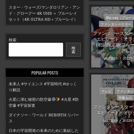
スター・ウォーズ/マンダロリアン・アン
ド・グローグー 4K UHD ＋ ブルーレイ
Posted
Blu-ray（ブル
セット（4K ULTRA HD＋ブルーレイ）
in
ファンタシースター
ファンタシースター
エピソード・オラク
検索
（初回限定版 ブル
検
ク）
索
phi72110
2022年
POPULAR POSTS
未来人 #サイエンス #宇宙時代 #ゆっく
り解説
Posted
テレビ
ファンタシ
in
学園もの
火星に潜む秘密の防空壕
#火星 #防
空壕 #宇宙探査
ファンタシースター
エピソード・オラク
ダイナソー・ワールド REBIRTH:リバー
phi72110
2022年
ス
日本の宇宙開発の未来のために集結した