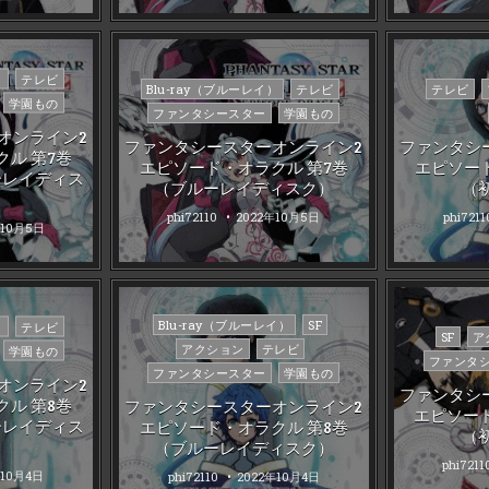
）
テレビ
Posted
Posted
Blu-ray（ブルーレイ）
テレビ
テレビ
学園もの
in
in
ファンタシースター
学園もの
オンライン2
ファンタシースターオンライン2
ファンタシ
ル 第7巻
エピソード・オラクル 第7巻
エピソー
ーレイディス
（ブルーレイディスク）
（
phi72110
2022年10月5日
phi7211
年10月5日
Posted
Blu-ray（ブルーレイ）
SF
）
テレビ
Posted
SF
ア
in
アクション
テレビ
学園もの
in
ファンタ
ファンタシースター
学園もの
オンライン2
ファンタシ
ル 第8巻
ファンタシースターオンライン2
エピソー
ーレイディス
エピソード・オラクル 第8巻
（
（ブルーレイディスク）
phi7211
年10月4日
phi72110
2022年10月4日