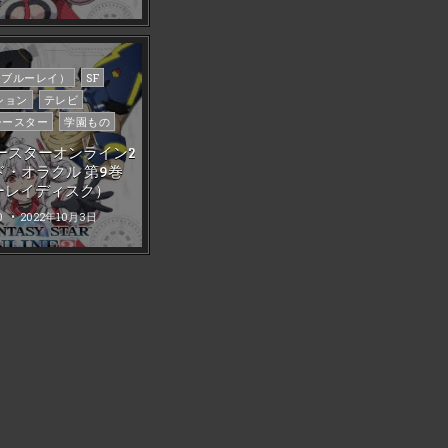
ay（ブルーレイ）
SF
ション
テレビ
シースター
学園もの
ースターオンライン2
ド・オラクル 第9巻
ーレイディスク）
0
2022年10月3日