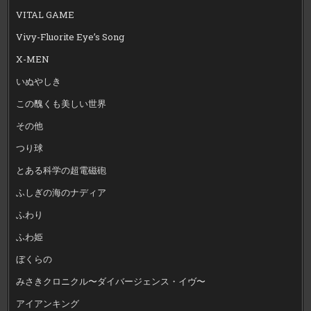
VITAL GAME
Vivy-Fluorite Eye’s Song
X-MEN
いぬやしき
この醜くも美しい世界
その他
つり球
とある科学の超電磁砲
ふしぎの海のナディア
ふわり
ふわ姫
ぼくらの
みさきクロニクル〜ダイバージェンス・イヴ〜
アイアンキング