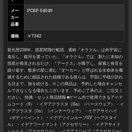
メー
PCBP-54049
カー
品番
価格
￥7342
新光歴238年。惑星間飛行船団、通称『オラクル』は外宇宙に
進出し、銀河を渡っていた。『オラクル』では、新たに未知の
惑星が発見されるたび、『アークス』が降下し、探索と発見を
繰り返す。数多の星に潜む『ダーカー』と呼ばれる生命体を殲
滅するために創設された組織である彼らは、宇宙に平穏が訪れ
る日まで、旅を続ける… ※この商品は、予約した場合キャンセ
ルできなくなる場合もございます。予めご了承の上、ご注文く
ださい。 特典・セット商品情報 ■ゲーム内で使用できるアイテ
ムコード（9） ・イデアクラスタ［Ba］（ベースウェア） ・イ
デアクラスタ［In］ （インナーウェア） ・イデアサイハイ
（ボディペイント） ・イデアツインループGV（ヘアスタイ
ル） ・イデアフードマント（アクセサリー） ・イデアサイド
シールド（アクセサリー） ・イデアスリーブ（アクセサリー）