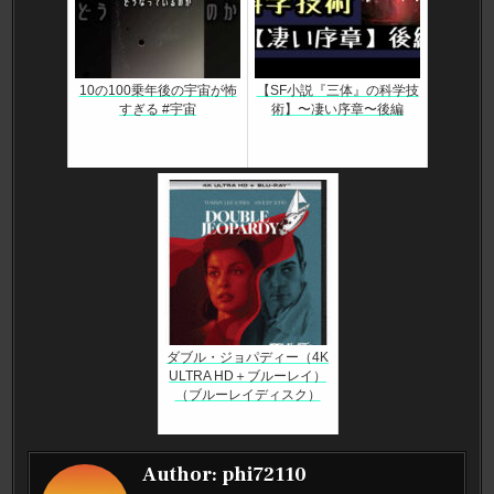
10の100乗年後の宇宙が怖
【SF小説『三体』の科学技
すぎる #宇宙
術】〜凄い序章〜後編
ダブル・ジョパディー（4K
ULTRA HD＋ブルーレイ）
（ブルーレイディスク）
Author:
phi72110