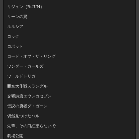
リジュン（RiJUN）
リーンの翼
ルルシア
ロック
ロボット
ロード・オブ・ザ・リング
ワンダー・ガールズ
ワールドトリガー
亜空大作戦スラングル
交響詩篇エウレカセブン
伝説の勇者ダ・ガーン
偶然見つけたハル
先輩、その口紅塗らないで
劇場公開