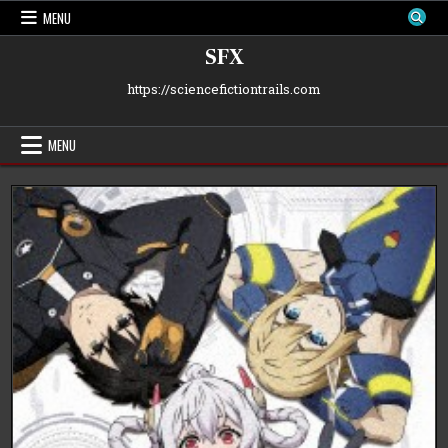
Skip
MENU
to
content
SFX
https://sciencefictiontrails.com
MENU