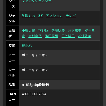
シリ
ファンタシースター
ーズ
ジャ
学園もの
SF
アクション
テレビ
ンル
出演
小野大輔
下野紘
佐藤聡美
緒方恵美
櫻井孝
者
宏
木村良平
飛田展男
日笠陽子
花澤香菜
監督
橘正紀
メー
ポニーキャニオン
カー
レー
ポニーキャニオン
ベル
品番
n_613pcbp54049
JAN
4988013852624
コー
ド