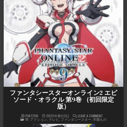
ファンタシースターオンライン2 エピ
ソード・オラクル 第9巻 （初回限定
版）
ON
PHI72110
2022年10月3日
LEAVE A COMMENT
POSTED
フ
SF
,
アクション
,
テレビ
,
ファンタシースター
,
学園もの
IN
ァ
ン