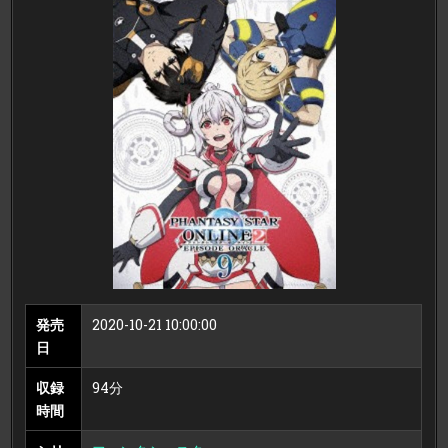
タ
シ
ー
ス
タ
ー
オ
ン
ラ
イ
ン
2
エ
ピ
ソ
ー
ド・
オ
ラ
ク
ル
第
9
巻
（初
回
限
発売
2020-10-21 10:00:00
定
版）
日
収録
94分
時間