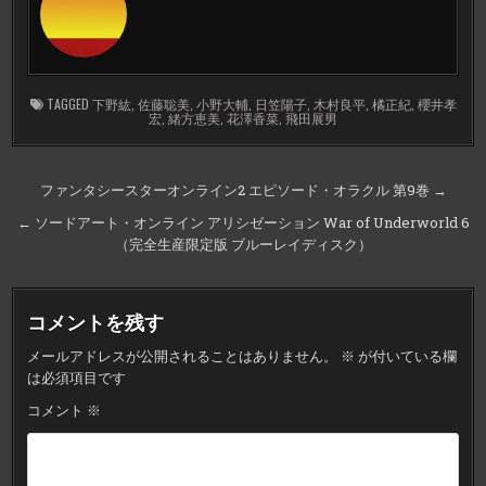
TAGGED
下野紘
,
佐藤聡美
,
小野大輔
,
日笠陽子
,
木村良平
,
橘正紀
,
櫻井孝
宏
,
緒方恵美
,
花澤香菜
,
飛田展男
投
ファンタシースターオンライン2 エピソード・オラクル 第9巻 →
稿
← ソードアート・オンライン アリシゼーション War of Underworld 6
ナ
（完全生産限定版 ブルーレイディスク）
ビ
ゲ
コメントを残す
ー
メールアドレスが公開されることはありません。
※
が付いている欄
シ
は必須項目です
ョ
コメント
※
ン