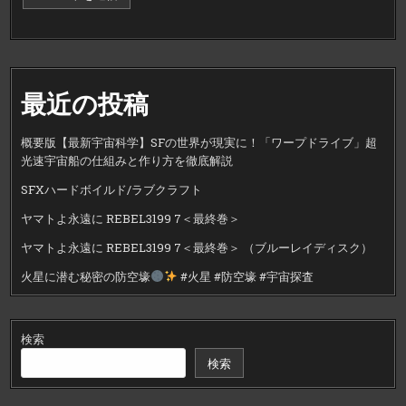
最近の投稿
概要版【最新宇宙科学】SFの世界が現実に！「ワープドライブ」超
光速宇宙船の仕組みと作り方を徹底解説
SFXハードボイルド/ラブクラフト
ヤマトよ永遠に REBEL3199 7＜最終巻＞
ヤマトよ永遠に REBEL3199 7＜最終巻＞ （ブルーレイディスク）
火星に潜む秘密の防空壕
#火星 #防空壕 #宇宙探査
検索
検索