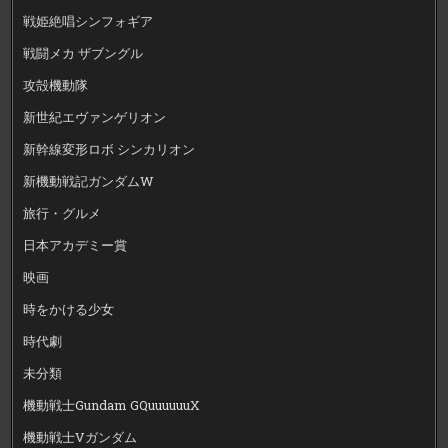
戦姫絶唱シンフォギア
戦闘メカ ザブングル
攻殻機動隊
新世紀エヴァンゲリオン
新幹線変形ロボ シンカリオン
新機動戦記ガンダムW
旅行・グルメ
日本アカデミー賞
映画
時をかける少女
時代劇
未分類
機動戦士Gundam GQuuuuuuX
機動戦士Vガンダム