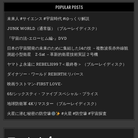
POPULAR POSTS
未来人 #サイエンス #宇宙時代 #ゆっくり解説
JUNK WORLD（通常版）（ブルーレイディスク）
『宇宙の法-エローヒム編-』DVD
日本の宇宙開発の未来のために集結した14の技 －複数波長赤外線観
測超小型衛星 Z-Sat －革新的衛星技術実証２号機
ヤマトよ永遠に REBEL3199 7＜最終巻＞ （ブルーレイディスク）
ダイナソー・ワールド REBIRTH:リバース
映画ラストマン-FIRST LOVE-
65/シックスティ・ファイブ スペシャル・プライス
地球防衛軍 4Kリマスター （ブルーレイディスク）
火星に潜む秘密の防空壕
#火星 #防空壕 #宇宙探査