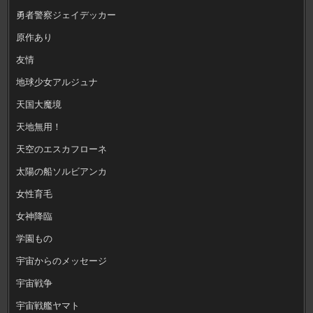
勇者警察ジェイデッカー
原作あり
友情
地球少女アルジュナ
天国大魔境
天地無用！
天空のエスカフローネ
太陽の船ソルビアンカ
女性育毛
女神降臨
学園もの
宇宙からのメッセージ
宇宙戦争
宇宙戦艦ヤマト