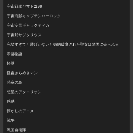
宇宙戦艦ヤマト2199
宇宙海賊キャプテンハーロック
宇宙空母ギャラクティカ
宇宙船サジタリウス
完璧すぎて可愛げがないと婚約破棄された聖女は隣国に売られる
帝都物語
怪獣
怪盗きらめきマン
恐竜の島
想星のアクエリオン
感動
懐かしのアニメ
戦争
戦国自衛隊