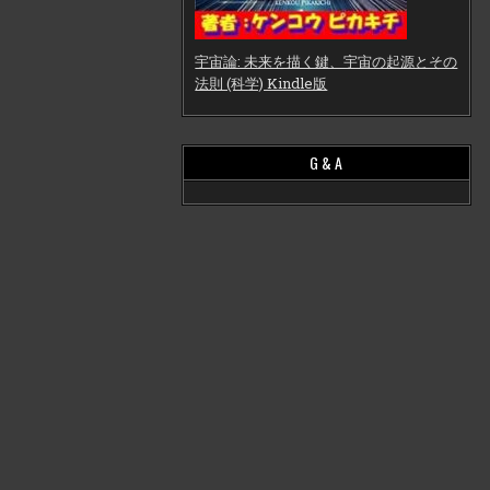
宇宙論: 未来を描く鍵、宇宙の起源とその
法則 (科学) Kindle版
G & A