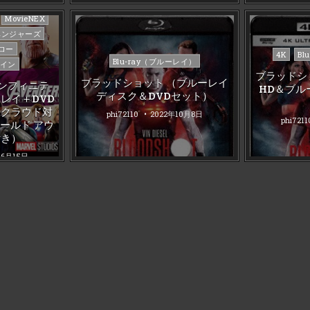
MovieNEX
ベンジャーズ
ロー
Posted
4K
Bl
Posted
Blu-ray（ブルーレイ）
イン
in
in
ブラッドショ
ブラッドショット （ブルーレイ
ンフィニテ
HD＆ブル
ディスク＆DVDセット）
レイ＋DVD
（クラウド対
phi72110
2022年10月8日
phi7211
ワールド アウ
付き）
年6月15日