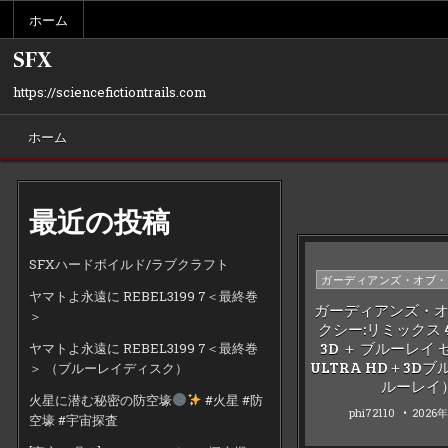
Skip
ホーム
to
content
SFX
https://sciencefictiontrails.com
ホーム
最近の投稿
SFXハードボイルド/ラブクラフト
Posted
ガーディアンズ・オブ・
ヤマトよ永遠に REBEL3199 7＜最終巻
in
ガーディアンズ・
＞
クシー:リミックス 4
3D ＋ ブルーレイ
ヤマトよ永遠に REBEL3199 7＜最終巻
ULTRA HD＋3D
＞ （ブルーレイディスク）
ルーレイ
火星に潜む秘密の防空壕
#火星 #防
phi72110
2026
空壕 #宇宙探査