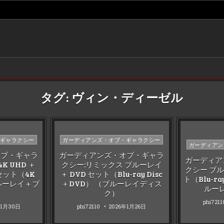
タグ:
ヴィン・ディーゼル
Posted
ギャラクシー
ガーディアンズ・オブ・ギャラクシー
Posted
ガーディアン
in
in
オブ・ギャラ
ガーディアンズ・オブ・ギャラ
ガーディア
K UHD ＋
クシー:リミックス ブルーレイ
クシー ブル
 セット（4K
＋ DVD セット（Blu-ray Disc
ト（Blu-ra
ブルーレイ＋ブ
＋DVD） （ブルーレイディス
ルー
）
ク）
phi7211
年1月30日
phi72110
2026年1月26日