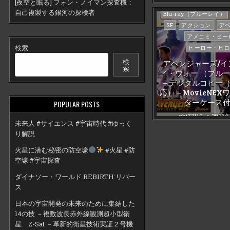
[夜空と眠る] フォン・ノイマン探査機：
自己複製する銀河の探検者
Posted
Blu-ray（ブルーレイ）
in
SF
アクション
ア
アメコミ・ヒー
検索
ヒーロー・ヒロ
検
アベンジャーズ/イ
索
ィ・ウォー （ブルー
＋デジタルコピー
応）＋MovieNEX
ターケース
POPULAR POSTS
phi72110
2023
未来人 #サイエンス #宇宙時代 #ゆっく
り解説
火星に潜む秘密の防空壕
#火星 #防
空壕 #宇宙探査
ダイナソー・ワールド REBIRTH:リバー
ス
日本の宇宙開発の未来のために集結した
14の技 －複数波長赤外線観測超小型衛
星 Z-Sat －革新的衛星技術実証２号機