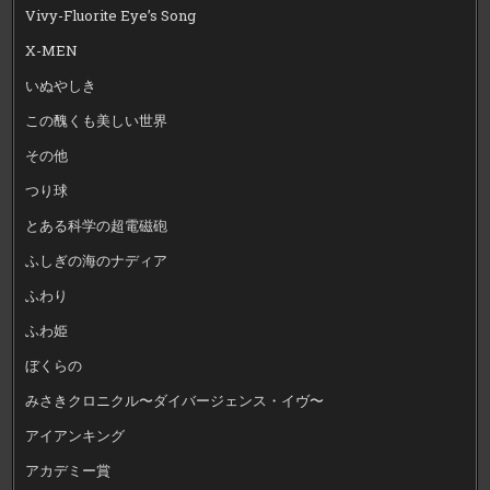
Vivy-Fluorite Eye’s Song
X-MEN
いぬやしき
この醜くも美しい世界
その他
つり球
とある科学の超電磁砲
ふしぎの海のナディア
ふわり
ふわ姫
ぼくらの
みさきクロニクル〜ダイバージェンス・イヴ〜
アイアンキング
アカデミー賞