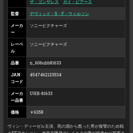
ザ・ゴンザレス
ガイ・ピアース
監督
デヴィッド・S・F・ウィルソン
メーカ
ソニーピクチャーズ
ー
レーベ
ソニーピクチャーズ
ル
品番
n_606uhb81633
JAN
4547462123534
コード
メーカ
UHB-81633
ー品番
価格
￥6358
ヴィン・ディーゼル主演、死の淵から甦った男が復讐のため戦
うSFアクション。米海兵隊員のレイとその妻が何者かに殺害さ