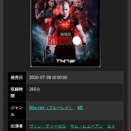
（4K
ULTRA
HD
＆
ブ
ル
ー
レ
イ
デ
ィ
ス
ク
セ
ッ
ト）
発売日
2020-07-08 10:00:00
収録時
265分
間
ジャン
Blu-ray（ブルーレイ）
4K
ル
出演者
ヴィン・ディーゼル
サム・ヒューアン
エイ