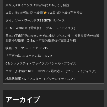
未来人 #サイエンス #宇宙時代 #ゆっくり解説
火星に潜む秘密の防空壕
#火星 #防空壕 #宇宙探査
ダイナソー・ワールド REBIRTH:リバース
JUNK WORLD（通常版）（ブルーレイディスク）
日本の宇宙開発の未来のために集結した14の技 －複数波長赤外線観
測超小型衛星 Z-Sat －革新的衛星技術実証２号機
映画ラストマン-FIRST LOVE-
『宇宙の法-エローヒム編-』DVD
65/シックスティ・ファイブ スペシャル・プライス
ヤマトよ永遠に REBEL3199 7＜最終巻＞ （ブルーレイディスク）
地球防衛軍 4Kリマスター （ブルーレイディスク）
アーカイブ