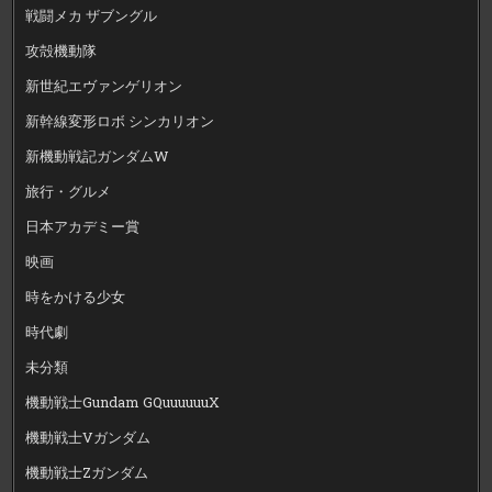
戦闘メカ ザブングル
攻殻機動隊
新世紀エヴァンゲリオン
新幹線変形ロボ シンカリオン
新機動戦記ガンダムW
旅行・グルメ
日本アカデミー賞
映画
時をかける少女
時代劇
未分類
機動戦士Gundam GQuuuuuuX
機動戦士Vガンダム
機動戦士Zガンダム