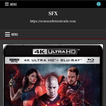
Skip
MENU
to
content
SFX
https://sciencefictiontrails.com
MENU