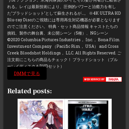
れる。レイは最新技術により、圧倒的パワーと治癒力を有し
た‘ブラッドショット’として蘇生されるが…。 ※4K ULTRA HD
Blu-ray Discのご視聴には専用再生対応機器が必要となります
のでご注意ください。 特典・セット商品情報 キャストたちの
挑戦、製作の舞台裏、未公開シーン（5種）、NGシーン
©2020 Columbia Pictures Industries， Inc.， Bona Film
Investment Company （Pacific Rim， USA） and Cross
Creek Bloodshot Holdings， LLC. All Rights Reserved. ご
注文前にこちらの商品もチェック！ ブラッドショット （ブル
ーレイディスク＆DVDセット）
DMMで見る
Related posts: