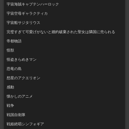
宇宙海賊キャプテンハーロック
宇宙空母ギャラクティカ
宇宙船サジタリウス
完璧すぎて可愛げがないと婚約破棄された聖女は隣国に売られる
帝都物語
怪獣
怪盗きらめきマン
恐竜の島
想星のアクエリオン
感動
懐かしのアニメ
戦争
戦国自衛隊
戦姫絶唱シンフォギア