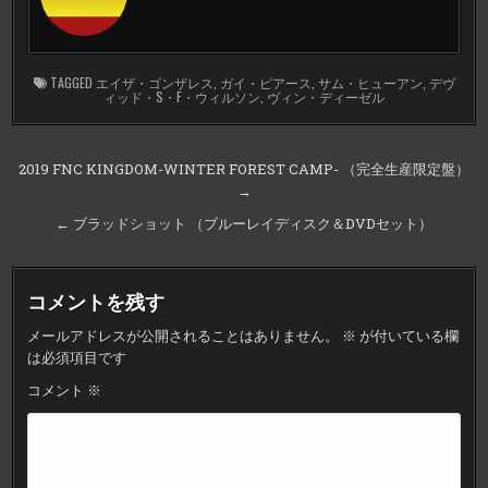
TAGGED
エイザ・ゴンザレス
,
ガイ・ピアース
,
サム・ヒューアン
,
デヴ
ィッド・S・F・ウィルソン
,
ヴィン・ディーゼル
投
2019 FNC KINGDOM-WINTER FOREST CAMP- （完全生産限定盤）
→
稿
ナ
← ブラッドショット （ブルーレイディスク＆DVDセット）
ビ
ゲ
コメントを残す
ー
メールアドレスが公開されることはありません。
※
が付いている欄
シ
は必須項目です
ョ
コメント
※
ン