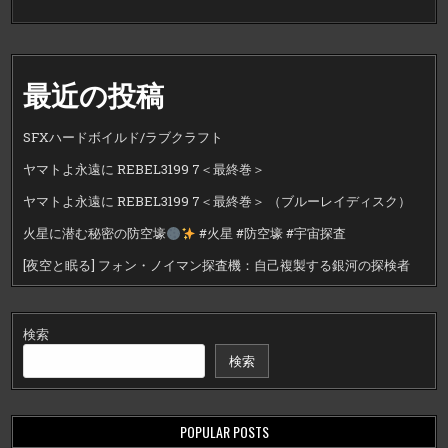
最近の投稿
SFXハードボイルド/ラブクラフト
ヤマトよ永遠に REBEL3199 7＜最終巻＞
ヤマトよ永遠に REBEL3199 7＜最終巻＞ （ブルーレイディスク）
火星に潜む秘密の防空壕
#火星 #防空壕 #宇宙探査
[夜空と眠る] フォン・ノイマン探査機：自己複製する銀河の探検者
検索
検索
POPULAR POSTS