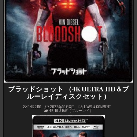
ブラッドショット （4K ULTRA HD＆ブ
ルーレイディスクセット）
ON
PHI72110
2022年10月8日
LEAVE A COMMENT
POSTED
ブ
4K
,
BLU-RAY（ブルーレイ）
IN
ラ
ッ
ド
シ
ョ
ッ
ト