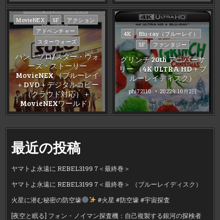
Posted
Blu-ray（ブルーレイ）
in
MovieNEX
SF
アクション
アドベンチャー
Posted
4K
Blu-ray（ブルーレイ）
スターウォーズ
in
SF
ファンタジー
ハン・ソロ/スター・ウォ
グリンチ 20th アニバーサ
ーズ・ストーリー
リー （4K ULTRA HD＋ブ
MovieNEX （ブルーレイ
ルーレイディスク）
＋DVD＋デジタルコピー
phi72110
2022年10月2日
（クラウド対応）＋
MovieNEXワールド）
phi72110
2023年6月16日
最近の投稿
ヤマトよ永遠に REBEL3199 7＜最終巻＞
ヤマトよ永遠に REBEL3199 7＜最終巻＞ （ブルーレイディスク）
火星に潜む秘密の防空壕
#火星 #防空壕 #宇宙探査
[夜空と眠る] フォン・ノイマン探査機：自己複製する銀河の探検者