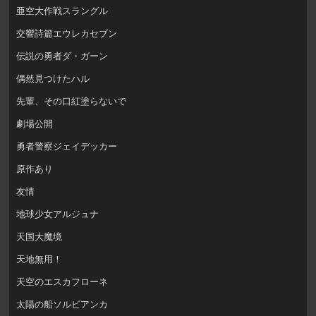
亜空大作戦スラングル
交響詩篇エウレカセブン
伝説の勇者ダ・ガーン
偶然見つけたハル
先輩、その口紅塗らないで
劇場公開
勇者警察ジェイデッカー
原作あり
友情
地球少女アルジュナ
天国大魔境
天地無用！
天空のエスカフローネ
太陽の船ソルビアンカ