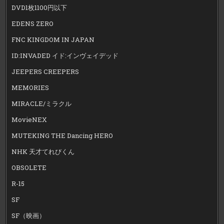
DVD1枚1100円以下
EDENS ZERO
FNC KINGDOM IN JAPAN
ID:INVADED イド:インヴェイデッド
JEEPERS CREEPERS
MEMORIES
MIRACLE/ミラクル
MovieNEX
MUTEKING THE Dancing HERO
NHK 天才てれびくん
OBSOLETE
R-15
SF
SF（映画）