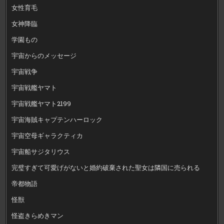
女性育毛
女神降臨
学園もの
宇宙からのメッセージ
宇宙戦争
宇宙戦艦ヤマト
宇宙戦艦ヤマト2199
宇宙海賊キャプテンハーロック
宇宙空母ギャラクティカ
宇宙船サジタリウス
完璧すぎて可愛げがないと婚約破棄された聖女は隣国に売られる
帝都物語
怪獣
怪盗きらめきマン