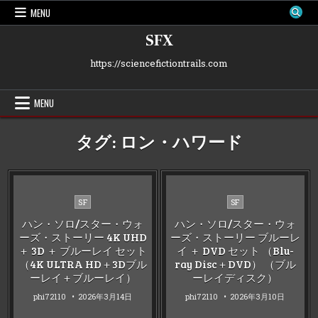
Skip
MENU
to
content
SFX
https://sciencefictiontrails.com
MENU
タグ:
ロン・ハワード
Posted
Posted
SF
SF
in
in
ハン・ソロ/スター・ウォ
ハン・ソロ/スター・ウォ
ーズ・ストーリー 4K UHD
ーズ・ストーリー ブルーレ
＋ 3D ＋ ブルーレイ セット
イ ＋ DVD セット （Blu-
（4K ULTRA HD＋3Dブル
ray Disc＋DVD） （ブル
ーレイ＋ブルーレイ）
ーレイディスク）
phi72110
2026年3月14日
phi72110
2026年3月10日