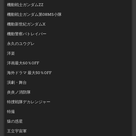
機動戦士ガンダムZZ
機動戦士ガンダム第08MS小隊
機動新世紀ガンダムX
機動警察パトレイバー
永久のユウグレ
洋楽
洋画最大60％OFF
海外ドラマ 最大50％OFF
演劇・舞台
炎炎ノ消防隊
特捜戦隊デカレンジャー
特撮
猿の惑星
王立宇宙軍