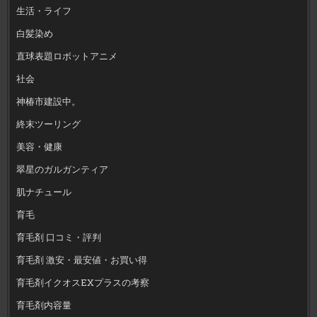
生活・ライフ
白髪染め
直球表題ロボットアニメ
社会
神椿市建設中。
終末ツーリング
美容・健康
翠星のガルガンティア
肌ナチュール
育毛
育毛剤 口コミ・評判
育毛剤 激安・最安値・お買い得
育毛剤イクオスEXプラスの考察
育毛剤内容量