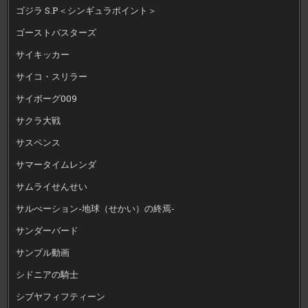
ゴジラ S.P＜シンギュラポイント＞
ゴーストバスターズ
サイキッカー
サイコ・スリラー
サイボーグ009
サクラ大戦
サスペンス
サマータイムレンダ
サムライせんせい
サルべーション-地球（せかい）の終焉-
サンダーバード
サンプル動画
シドニアの騎士
シブヤフィフティーン