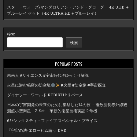
スター・ウォーズ/マンダロリアン・アンド・グローグー 4K UHD ＋
ブルーレイ セット（4K ULTRA HD＋ブルーレイ）
検索
検索
POPULAR POSTS
未来人 #サイエンス #宇宙時代 #ゆっくり解説
火星に潜む秘密の防空壕
#火星 #防空壕 #宇宙探査
ダイナソー・ワールド REBIRTH:リバース
日本の宇宙開発の未来のために集結した14の技 －複数波長赤外線観
測超小型衛星 Z-Sat －革新的衛星技術実証２号機
65/シックスティ・ファイブ スペシャル・プライス
『宇宙の法-エローヒム編-』DVD