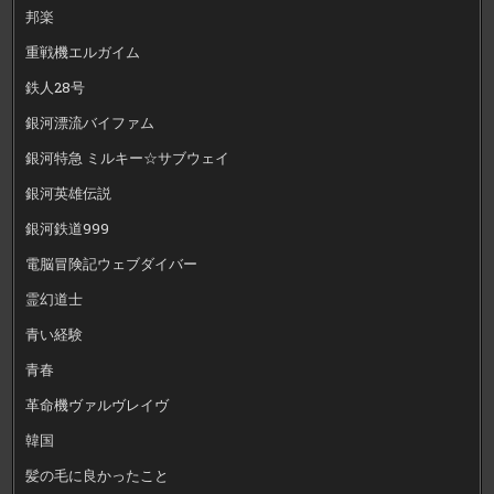
邦楽
重戦機エルガイム
鉄人28号
銀河漂流バイファム
銀河特急 ミルキー☆サブウェイ
銀河英雄伝説
銀河鉄道999
電脳冒険記ウェブダイバー
霊幻道士
青い経験
青春
革命機ヴァルヴレイヴ
韓国
髪の毛に良かったこと