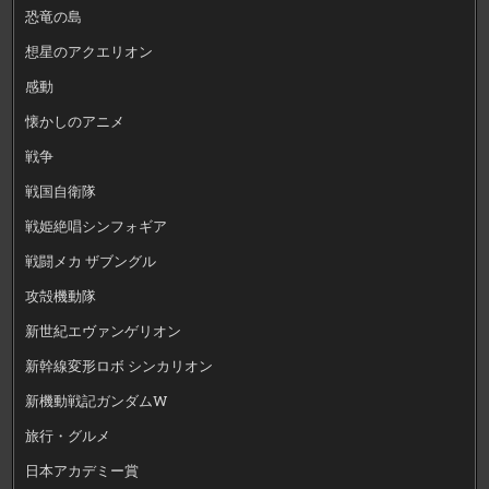
恐竜の島
想星のアクエリオン
感動
懐かしのアニメ
戦争
戦国自衛隊
戦姫絶唱シンフォギア
戦闘メカ ザブングル
攻殻機動隊
新世紀エヴァンゲリオン
新幹線変形ロボ シンカリオン
新機動戦記ガンダムW
旅行・グルメ
日本アカデミー賞