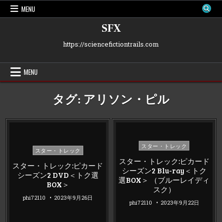
Skip
MENU
to
content
SFX
https://sciencefictiontrails.com
MENU
タグ:
アリソン・ピル
Posted
スター・トレック
Posted
スター・トレック
in
in
スター・トレック:ピカード
スター・トレック:ピカード
シーズン2 Blu-ray＜トク
シーズン2 DVD＜トク選
選BOX＞ （ブルーレイディ
BOX＞
スク）
phi72110
2023年9月26日
phi72110
2023年9月22日