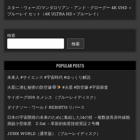
スター・ウォーズ/マンダロリアン・アンド・グローグー 4K UHD ＋
ブルーレイ セット（4K ULTRA HD＋ブルーレイ）
検索
検索
POPULAR POSTS
未来人 #サイエンス #宇宙時代 #ゆっくり解説
火星に潜む秘密の防空壕
#火星 #防空壕 #宇宙探査
サイボーグ009 ネメシス （ブルーレイディスク）
ダイナソー・ワールド REBIRTH:リバース
日本の宇宙開発の未来のために集結した14の技 －複数波長赤外線観
測超小型衛星 Z-Sat －革新的衛星技術実証２号機
JUNK WORLD（通常版）（ブルーレイディスク）