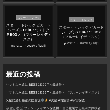
Posted
スター・トレック
Posted
スター・トレック
in
in
スター・トレック:ピカード
スター・トレック:ピカード
シーズン1 Blu-ray＜トク
シーズン2 Blu-ray BOX
選BOX＞ （ブルーレイディ
（ブルーレイディスク）
スク）
phi72110
2022年9月20日
phi72110
2022年9月20日
最近の投稿
ヤマトよ永遠に REBEL3199 7＜最終巻＞
ヤマトよ永遠に REBEL3199 7＜最終巻＞ （ブルーレイディスク）
火星に潜む秘密の防空壕
#火星 #防空壕 #宇宙探査
[夜空と眠る] フォン・ノイマン探査機：自己複製する銀河の探検者