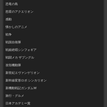
恐竜の島
想星のアクエリオン
感動
懐かしのアニメ
戦争
戦国自衛隊
戦姫絶唱シンフォギア
戦闘メカ ザブングル
攻殻機動隊
新世紀エヴァンゲリオン
新幹線変形ロボ シンカリオン
新機動戦記ガンダムW
旅行・グルメ
日本アカデミー賞