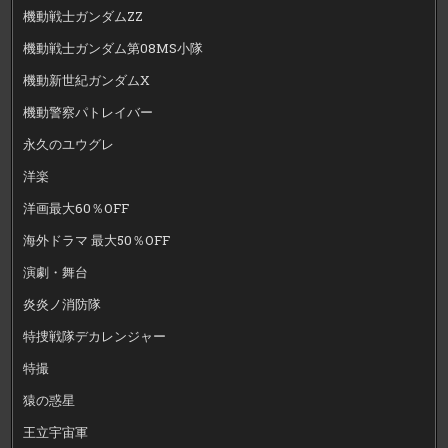
機動戦士ガンダムZZ
機動戦士ガンダム第08MS小隊
機動新世紀ガンダムX
機動警察パトレイバー
永久のユウグレ
洋楽
洋画最大60％OFF
海外ドラマ 最大50％OFF
演劇・舞台
炎炎ノ消防隊
特捜戦隊デカレンジャー
特撮
猿の惑星
王立宇宙軍