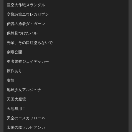
亜空大作戦スラングル
交響詩篇エウレカセブン
伝説の勇者ダ・ガーン
偶然見つけたハル
先輩、その口紅塗らないで
劇場公開
勇者警察ジェイデッカー
原作あり
友情
地球少女アルジュナ
天国大魔境
天地無用！
天空のエスカフローネ
太陽の船ソルビアンカ