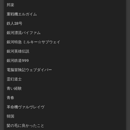
邦楽
重戦機エルガイム
鉄人28号
銀河漂流バイファム
銀河特急 ミルキー☆サブウェイ
銀河英雄伝説
銀河鉄道999
電脳冒険記ウェブダイバー
霊幻道士
青い経験
青春
革命機ヴァルヴレイヴ
韓国
髪の毛に良かったこと