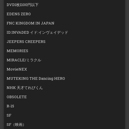
DVD1枚1100円以下
EDENS ZERO
FNC KINGDOM IN JAPAN
ID:INVADED イド:インヴェイデッド
JEEPERS CREEPERS
MEMORIES
MIRACLE/ミラクル
MovieNEX
MUTEKING THE Dancing HERO
NHK 天才てれびくん
OBSOLETE
R-15
SF
SF（映画）