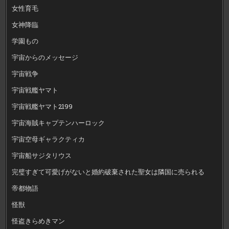
女性育毛
女神降臨
学園もの
宇宙からのメッセージ
宇宙戦争
宇宙戦艦ヤマト
宇宙戦艦ヤマト2199
宇宙海賊キャプテンハーロック
宇宙空母ギャラクティカ
宇宙船サジタリウス
完璧すぎて可愛げがないと婚約破棄された聖女は隣国に売られる
帝都物語
怪獣
怪盗きらめきマン