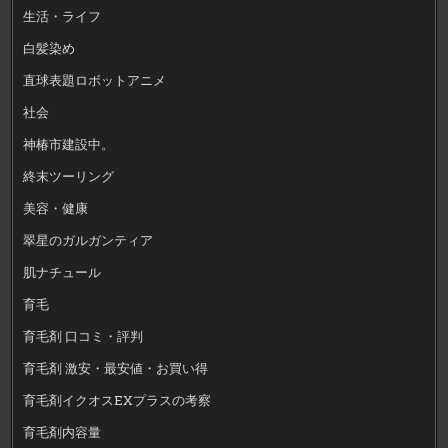
生活・ライフ
白髪染め
直球表題ロボットアニメ
社会
神椿市建設中。
終末ツーリング
美容・健康
翠星のガルガンティア
肌ナチュール
育毛
育毛剤 口コミ・評判
育毛剤 激安・最安値・お買い得
育毛剤イクオスEXプラスの考察
育毛剤内容量