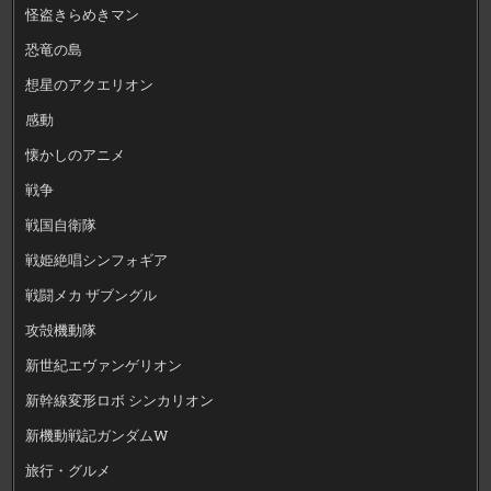
怪盗きらめきマン
恐竜の島
想星のアクエリオン
感動
懐かしのアニメ
戦争
戦国自衛隊
戦姫絶唱シンフォギア
戦闘メカ ザブングル
攻殻機動隊
新世紀エヴァンゲリオン
新幹線変形ロボ シンカリオン
新機動戦記ガンダムW
旅行・グルメ