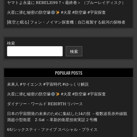
ヤマトよ永遠に REBEL3199 7＜最終巻＞ （ブルーレイディスク）
火星に潜む秘密の防空壕
#火星 #防空壕 #宇宙探査
[夜空と眠る] フォン・ノイマン探査機：自己複製する銀河の探検者
検索
検索
POPULAR POSTS
未来人 #サイエンス #宇宙時代 #ゆっくり解説
火星に潜む秘密の防空壕
#火星 #防空壕 #宇宙探査
ダイナソー・ワールド REBIRTH:リバース
日本の宇宙開発の未来のために集結した14の技 －複数波長赤外線観
測超小型衛星 Z-Sat －革新的衛星技術実証２号機
65/シックスティ・ファイブ スペシャル・プライス