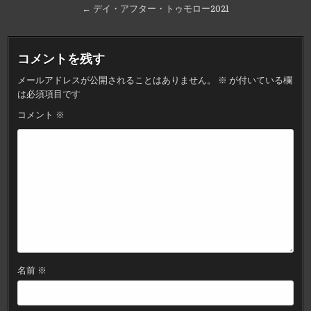
稿
← デイ・アフター・トゥモロー2021
ナ
ビ
コメントを残す
ゲ
メールアドレスが公開されることはありません。
※
が付いている欄
ー
は必須項目です
シ
コメント
※
ョ
ン
名前
※