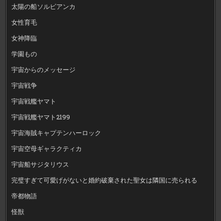
太陽の船ソルビアンカ
女性育毛
女神降臨
学園もの
宇宙からのメッセージ
宇宙戦争
宇宙戦艦ヤマト
宇宙戦艦ヤマト2199
宇宙海賊キャプテンハーロック
宇宙空母ギャラクティカ
宇宙船サジタリウス
完璧すぎて可愛げがないと婚約破棄された聖女は隣国に売られる
帝都物語
怪獣