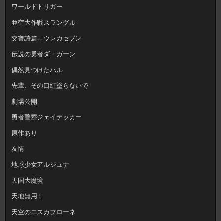
ワールドトリガー
亜空大作戦スラングル
交響詩篇エウレカセブン
伝説の勇者ダ・ガーン
偶然見つけたハル
先輩、その口紅塗らないで
劇場公開
勇者警察ジェイデッカー
原作あり
友情
地球少女アルジュナ
天国大魔境
天地無用！
天空のエスカフローネ