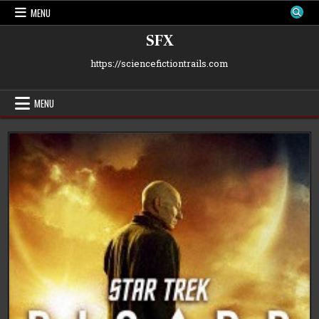
Skip
MENU
to
content
SFX
https://sciencefictiontrails.com
MENU