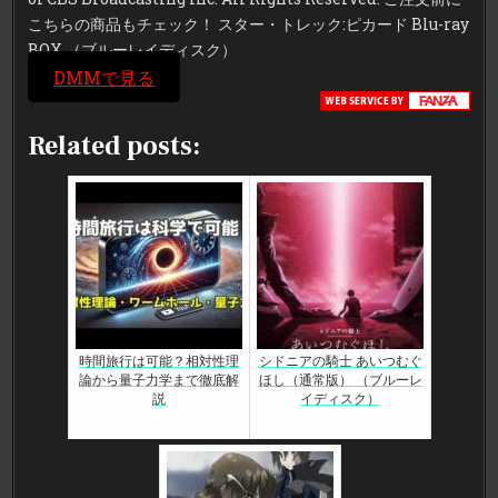
こちらの商品もチェック！ スター・トレック:ピカード Blu-ray
BOX （ブルーレイディスク）
DMMで見る
Related posts:
時間旅行は可能？相対性理
シドニアの騎士 あいつむぐ
論から量子力学まで徹底解
ほし（通常版） （ブルーレ
説
イディスク）