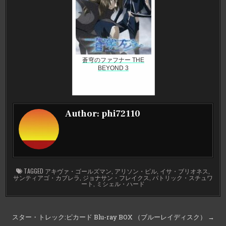
蒼穹のファフナー THE
BEYOND 3
Author:
phi72110
TAGGED
アキヴァ・ゴールズマン
,
アリソン・ピル
,
イサ・ブリオネス
,
サンティアゴ・カブレラ
,
ジョナサン・フレイクス
,
パトリック・スチュワ
ート
,
ミシェル・ハード
投
スター・トレック:ピカード Blu-ray BOX （ブルーレイディスク） →