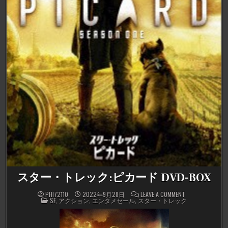
スター・トレック:ピカード DVD-BOX
ON
PHI72110
2022年9月28日
LEAVE A COMMENT
POSTED
ス
SF
,
アクション
,
エンタメセール
,
スター・トレック
IN
タ
ー・
ト
レ