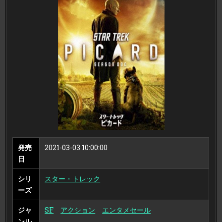
ッ
ク:
ピ
カ
ー
ド
DVD-
BOX
発売
2021-03-03 10:00:00
日
シリ
スター・トレック
ーズ
ジャ
SF
アクション
エンタメセール
ンル