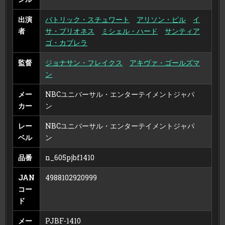
出演
パトリック・スチュワート
アリソン・ピル
イ
者
サ・ブリオネス
ミシェル・ハード
サンティア
ゴ・カブレラ
監督
ジョナサン・フレイクス
アキヴァ・ゴールズマ
ン
メー
NBCユニバーサル・エンターテイメントジャパ
カー
ン
レー
NBCユニバーサル・エンターテイメントジャパ
ベル
ン
品番
n_605pjbf1410
JAN
4988102920999
コー
ド
メー
PJBF-1410