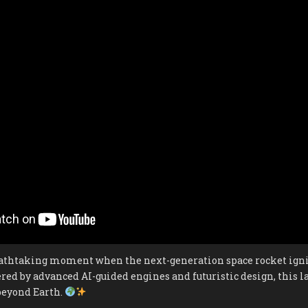
2050
|
THE
FUTURE
OF
SPACE
TRAVEL
BEGINS!
athtaking moment when the next-generation space rocket ignit
ered by advanced AI-guided engines and futuristic design, this
beyond Earth.