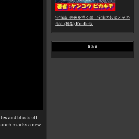
宇宙論: 未来を描く鍵、宇宙の起源とその
法則 (科学) Kindle版
G & A
es and blasts off
 launch marks a new