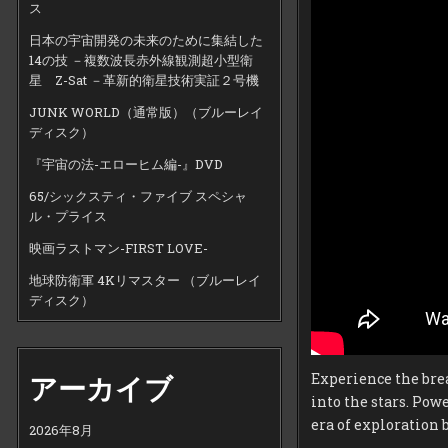
ス
日本の宇宙開発の未来のために集結した
14の技 －複数波長赤外線観測超小型衛
星 Z-Sat －革新的衛星技術実証２号機
JUNK WORLD（通常版）（ブルーレイ
ディスク）
『宇宙の法-エローヒム編-』DVD
65/シックスティ・ファイブ スペシャ
ル・プライス
映画ラストマン-FIRST LOVE-
地球防衛軍 4Kリマスター （ブルーレイ
ディスク）
Experience the bre
アーカイブ
into the stars. Pow
era of exploration 
2026年8月