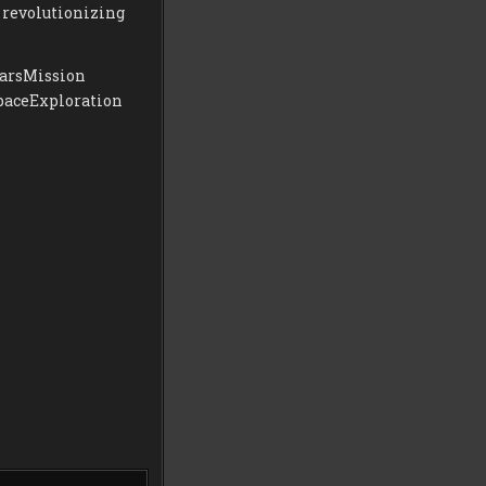
s revolutionizing
arsMission
paceExploration