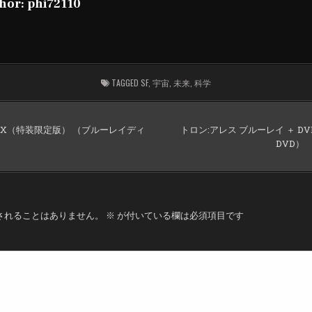
hor:
phi72110
TAGGED
SF
,
宇宙
,
未来
,
科学
y BOX（特装限定版） （ブルーレイディ
トロン:アレス ブルーレイ ＋ DVD 
DVD）
されることはありません。
※
が付いている欄は必須項目です