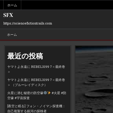
Skip
ホーム
to
content
SFX
https://sciencefictiontrails.com
ホーム
最近の投稿
ヤマトよ永遠に REBEL3199 7＜最終巻
＞
ヤマトよ永遠に REBEL3199 7＜最終巻
＞ （ブルーレイディスク）
火星に潜む秘密の防空壕
#火星 #防
空壕 #宇宙探査
[夜空と眠る] フォン・ノイマン探査機：
自己複製する銀河の探検者