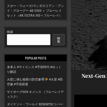
スター・ウォーズ/マンダロリアン・アン
ド・グローグー 4K UHD ＋ ブルーレイ
セット（4K ULTRA HD＋ブルーレイ）
検索
検
索
POPULAR POSTS
未来人 #サイエンス #宇宙時代 #ゆっく
り解説
Next-Gen
火星に潜む秘密の防空壕
#火星 #防
空壕 #宇宙探査
サイボーグ009 ネメシス （ブルーレイデ
ィスク）
ダイナソー・ワールド REBIRTH:リバー