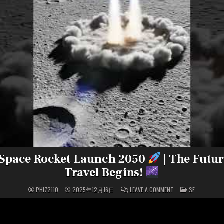
 Space Rocket Launch 2050
| The Futur
Travel Begins!
ON
POSTED
PHI72110
2025年12月16日
LEAVE A COMMENT
SF
NEXT-
IN
GEN
SPACE
ROCKET
LAUNCH