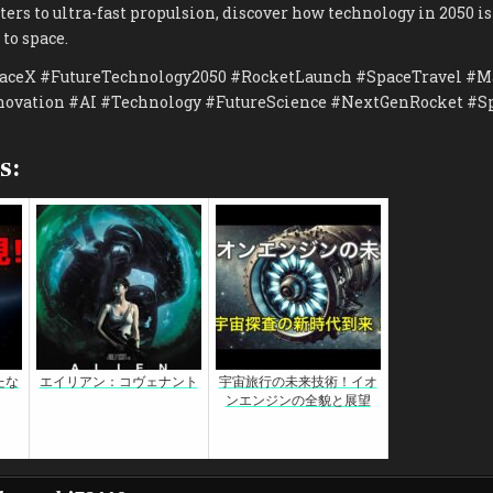
ers to ultra-fast propulsion, discover how technology in 2050 i
to space.
aceX #FutureTechnology2050 #RocketLaunch #SpaceTravel #M
ovation #AI #Technology #FutureScience #NextGenRocket #S
s:
たな
エイリアン：コヴェナント
宇宙旅行の未来技術！イオ
ンエンジンの全貌と展望