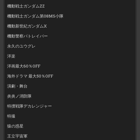
機動戦士ガンダムZZ
機動戦士ガンダム第08MS小隊
機動新世紀ガンダムX
機動警察パトレイバー
永久のユウグレ
洋楽
洋画最大60％OFF
海外ドラマ 最大50％OFF
演劇・舞台
炎炎ノ消防隊
特捜戦隊デカレンジャー
特撮
猿の惑星
王立宇宙軍