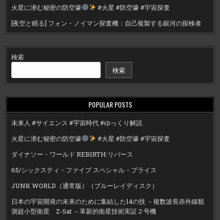
火星に潜む秘密の防空壕
#火星 #防空壕 #宇宙探査
[夜空と眠る] フォン・ノイマン探査機：自己複製する銀河の探検者
検索
検索
POPULAR POSTS
未来人 #サイエンス #宇宙時代 #ゆっくり解説
火星に潜む秘密の防空壕
#火星 #防空壕 #宇宙探査
ダイナソー・ワールド REBIRTH:リバース
65/シックスティ・ファイブ スペシャル・プライス
JUNK WORLD（通常版）（ブルーレイディスク）
日本の宇宙開発の未来のために集結した14の技 －複数波長赤外線観
測超小型衛星 Z-Sat －革新的衛星技術実証２号機