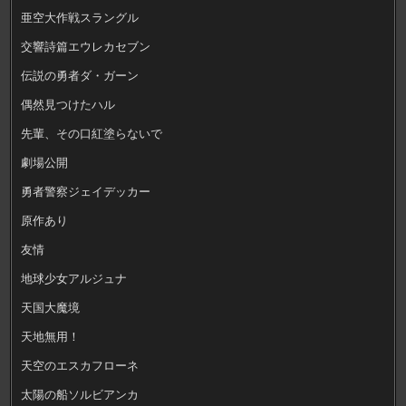
亜空大作戦スラングル
交響詩篇エウレカセブン
伝説の勇者ダ・ガーン
偶然見つけたハル
先輩、その口紅塗らないで
劇場公開
勇者警察ジェイデッカー
原作あり
友情
地球少女アルジュナ
天国大魔境
天地無用！
天空のエスカフローネ
太陽の船ソルビアンカ