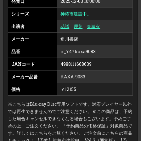
発売日
2025-12-03 10:00:00
ィ
ス
ク）
シリーズ
神椿市建設中。
出演者
花譜
理芽
春猿火
メーカー
角川書店
品番
n_747kaxa9083
JANコード
4988111668639
メーカー品番
KAXA-9083
価格
￥12155
※こちらはBlu-ray Disc専用ソフトです。対応プレイヤー以外
では再生できませんのでご注意ください。 ※この商品は、予約
した場合キャンセルできなくなる場合もございます。予めご了
承の上、ご注文ください。 「予約商品の価格保証」対象商品で
す。詳しくはこちらをご覧ください。 ご注文前にこちらの商品
もチェック！ 【予約】神椿市建設中。 Vol.3（通常版） 【予