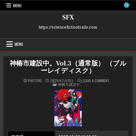
Skip
MENU
to
content
SFX
https://sciencefictiontrails.com
MENU
神椿市建設中。Vol.3（通常版） （ブル
ーレイディスク）
ON
PHI72110
2025年7月11日
LEAVE A COMMENT
POSTED
神
神椿市建設中。
IN
椿
市
建
設
中。
VOL.3（通
常
版）
（ブ
ル
ー
レ
イ
デ