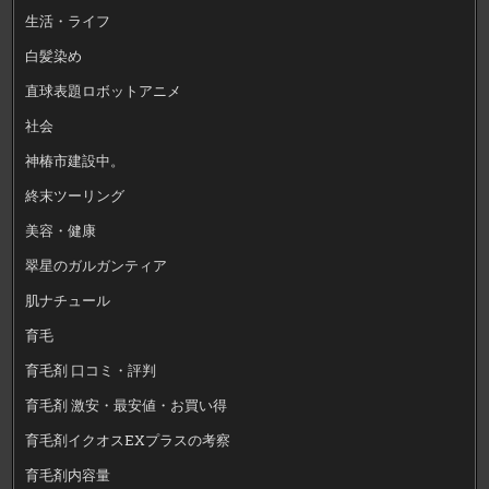
生活・ライフ
白髪染め
直球表題ロボットアニメ
社会
神椿市建設中。
終末ツーリング
美容・健康
翠星のガルガンティア
肌ナチュール
育毛
育毛剤 口コミ・評判
育毛剤 激安・最安値・お買い得
育毛剤イクオスEXプラスの考察
育毛剤内容量