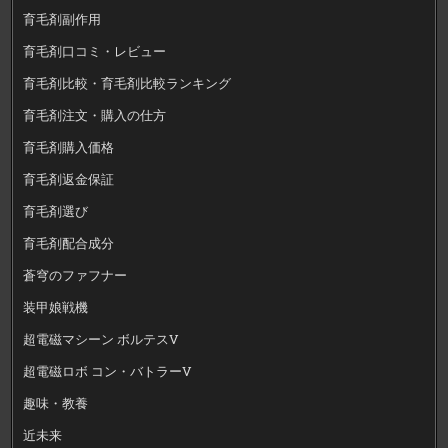
育毛剤副作用
育毛剤口コミ・レビュー
育毛剤比較・育毛剤比較ランキング
育毛剤注文・購入の仕方
育毛剤購入価格
育毛剤返金保証
育毛剤選び
育毛剤配合成分
蒼穹のファフナー
装甲娘戦機
超電磁マシーン ボルテスV
超電磁ロボ コン・バトラーV
趣味・教養
近未来