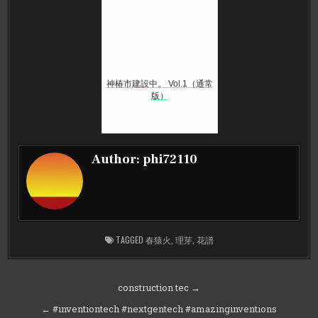
神椿市建設中。 Vol.1（通常
版）
Author:
phi72110
TAGGED
春猿火
,
理芽
,
花譜
投
construction tec →
稿
← #inventiontech #nextgentech #amazinginventions