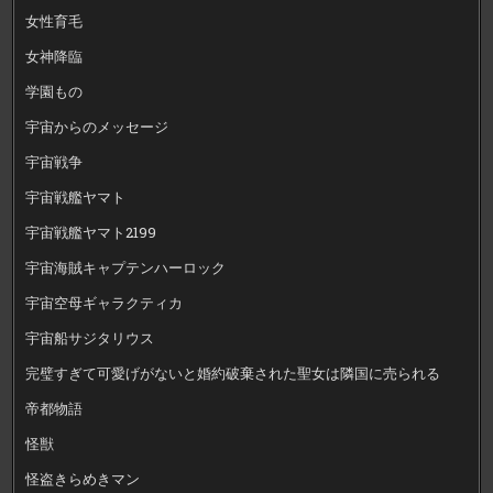
女性育毛
女神降臨
学園もの
宇宙からのメッセージ
宇宙戦争
宇宙戦艦ヤマト
宇宙戦艦ヤマト2199
宇宙海賊キャプテンハーロック
宇宙空母ギャラクティカ
宇宙船サジタリウス
完璧すぎて可愛げがないと婚約破棄された聖女は隣国に売られる
帝都物語
怪獣
怪盗きらめきマン