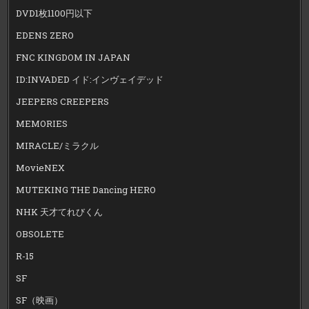
DVD1枚1100円以下
EDENS ZERO
FNC KINGDOM IN JAPAN
ID:INVADED イド:インヴェイデッド
JEEPERS CREEPERS
MEMORIES
MIRACLE/ミラクル
MovieNEX
MUTEKING THE Dancing HERO
NHK 天才てれびくん
OBSOLETE
R-15
SF
SF（映画）