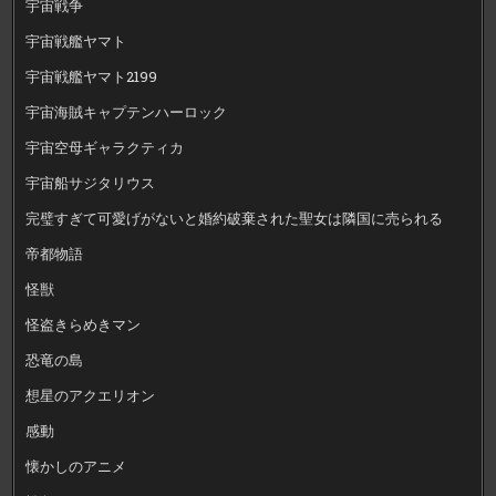
宇宙戦争
宇宙戦艦ヤマト
宇宙戦艦ヤマト2199
宇宙海賊キャプテンハーロック
宇宙空母ギャラクティカ
宇宙船サジタリウス
完璧すぎて可愛げがないと婚約破棄された聖女は隣国に売られる
帝都物語
怪獣
怪盗きらめきマン
恐竜の島
想星のアクエリオン
感動
懐かしのアニメ