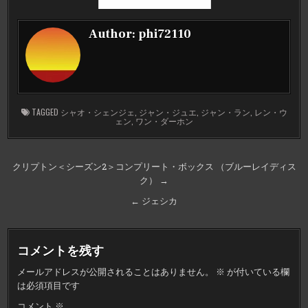
Author:
phi72110
TAGGED
シャオ・シェンジェ
,
ジャン・ジュエ
,
ジャン・ラン
,
レン・ウ
ェン
,
ワン・ダーホン
投
クリプトン＜シーズン2＞コンプリート・ボックス （ブルーレイディス
ク） →
稿
ナ
← ジェシカ
ビ
ゲ
コメントを残す
ー
メールアドレスが公開されることはありません。
※
が付いている欄
シ
は必須項目です
ョ
コメント
※