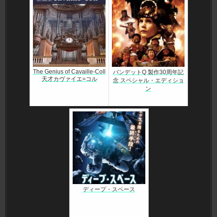
The Genius of Cavaille-Coll
バンデットQ 製作30周年記
天才カヴァイエ=コル
念 スペシャル・エディショ
ン
ディープ・スペース