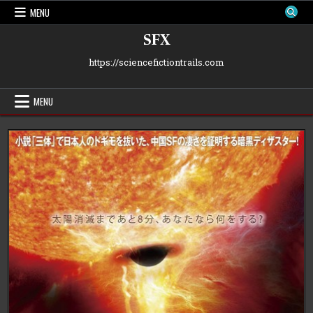
Skip
MENU
to
content
SFX
https://sciencefictiontrails.com
MENU