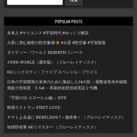
POPULAR POSTS
未来人 #サイエンス #宇宙時代 #ゆっくり解説
火星に潜む秘密の防空壕
#火星 #防空壕 #宇宙探査
ダイナソー・ワールド REBIRTH:リバース
JUNK WORLD（通常版）（ブルーレイディスク）
65/シックスティ・ファイブ スペシャル・プライス
日本の宇宙開発の未来のために集結した14の技 －複数波長赤外線観
測超小型衛星 Z-Sat －革新的衛星技術実証２号機
『宇宙の法-エローヒム編-』DVD
映画ラストマン-FIRST LOVE-
ヤマトよ永遠に REBEL3199 7＜最終巻＞ （ブルーレイディスク）
地球防衛軍 4Kリマスター （ブルーレイディスク）