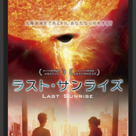
ラ
イ
ズ