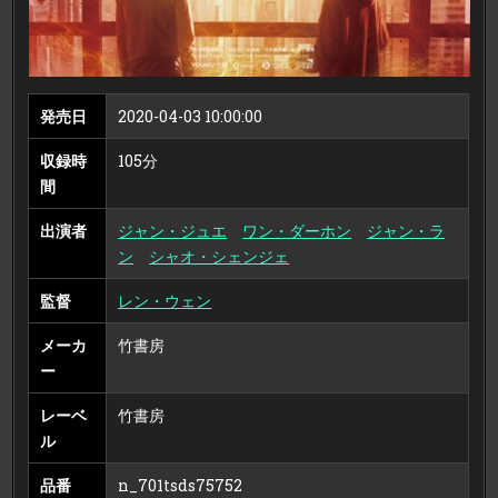
発売日
2020-04-03 10:00:00
収録時
105分
間
出演者
ジャン・ジュエ
ワン・ダーホン
ジャン・ラ
ン
シャオ・シェンジェ
監督
レン・ウェン
メーカ
竹書房
ー
レーベ
竹書房
ル
品番
n_701tsds75752