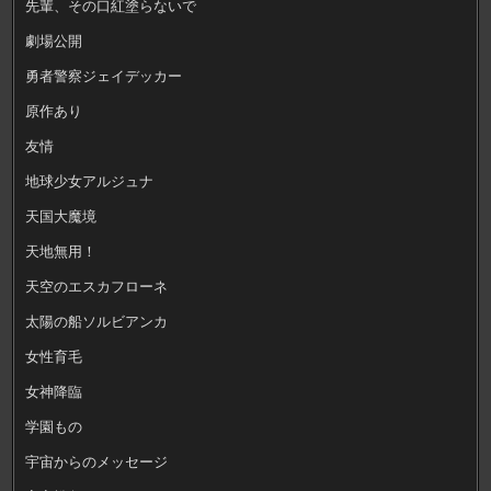
先輩、その口紅塗らないで
劇場公開
勇者警察ジェイデッカー
原作あり
友情
地球少女アルジュナ
天国大魔境
天地無用！
天空のエスカフローネ
太陽の船ソルビアンカ
女性育毛
女神降臨
学園もの
宇宙からのメッセージ