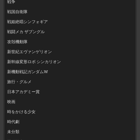
戦争
戦国自衛隊
戦姫絶唱シンフォギア
戦闘メカ ザブングル
攻殻機動隊
新世紀エヴァンゲリオン
新幹線変形ロボ シンカリオン
新機動戦記ガンダムW
旅行・グルメ
日本アカデミー賞
映画
時をかける少女
時代劇
未分類