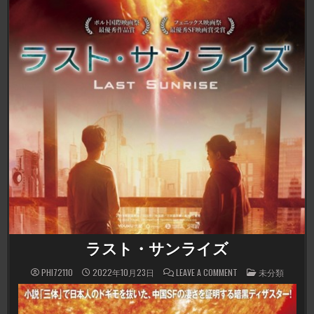
ラスト・サンライズ
ON
POSTED
PHI72110
2022年10月23日
LEAVE A COMMENT
未分類
ラ
IN
ス
ト・
サ
ン