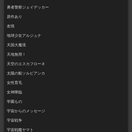
勇者警察ジェイデッカー
原作あり
友情
地球少女アルジュナ
天国大魔境
天地無用！
天空のエスカフローネ
太陽の船ソルビアンカ
女性育毛
女神降臨
学園もの
宇宙からのメッセージ
宇宙戦争
宇宙戦艦ヤマト