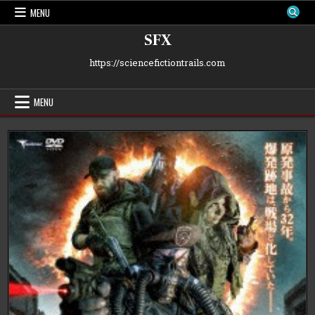
Skip
MENU
to
content
SFX
https://sciencefictiontrails.com
MENU