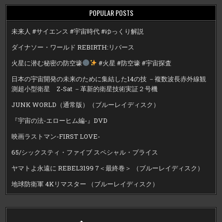
POPULAR POSTS
未来人 #サイエンス #宇宙時代 #ゆっくり解説
ダイナソー・ワールド REBIRTH:リバース
火星に潜む秘密の防空壕
#火星 #防空壕 #宇宙探査
日本の宇宙開発の未来のために集結した14の技 －複数波長赤外線観
測超小型衛星 Z-Sat －革新的衛星技術実証２号機
JUNK WORLD（通常版）（ブルーレイディスク）
『宇宙の法-エローヒム編-』DVD
映画ラストマン-FIRST LOVE-
65/シックスティ・ファイブ スペシャル・プライス
ヤマトよ永遠に REBEL3199 7＜最終巻＞ （ブルーレイディスク）
地球防衛軍 4Kリマスター （ブルーレイディスク）