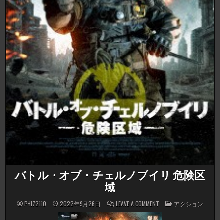
バトル・オブ・チェルノブイリ 危険区
域
ON
POSTED
PHI72110
2022年9月26日
LEAVE A COMMENT
アクション
バ
IN
ト