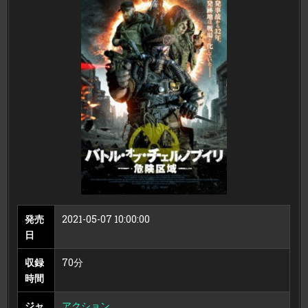
ル・
オ
ブ・
チ
ェ
ル
ノ
ブ
イ
リ
危
険
区
域
発売
2021-05-07 10:00:00
日
収録
70分
時間
ジャ
アクション