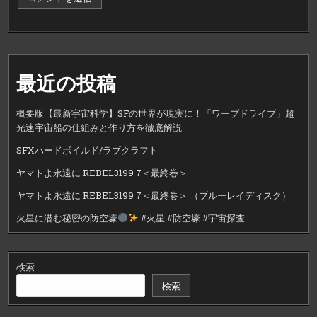
最近の投稿
概要版【最新宇宙科学】SFの世界が現実に！「ワープドライブ」超
光速宇宙船の仕組みと作り方を徹底解説
SFXハードボイルド/ラブクラフト
ヤマトよ永遠に REBEL3199 7＜最終巻＞
ヤマトよ永遠に REBEL3199 7＜最終巻＞ （ブルーレイディスク）
火星に潜む秘密の防空壕
#火星 #防空壕 #宇宙探査
検索
検索