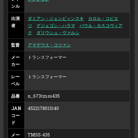
ンル
出演
ダミアン・ジェンビィンスキ
カロル・コピエ
者
ツ
グジェゴシ・ハラマ
パウル・カスコヴィア
ク
ダリウシュ・ヴァルシ
監督
アマデウス・コツァン
メー
トランスフォーマー
カー
レー
トランスフォーマー
ベル
品番
n_673tmss435
JAN
4522178013140
コー
ド
メー
TMSS-435