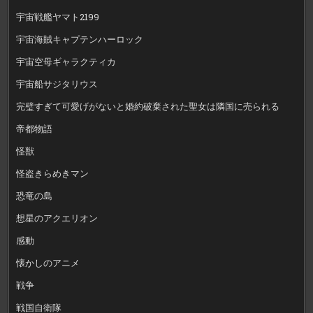
宇宙戦艦ヤマト2199
宇宙海賊キャプテンハーロック
宇宙空母ギャラクティカ
宇宙船サジタリウス
完璧すぎて可愛げがないと婚約破棄された聖女は隣国に売られる
帝都物語
怪獣
怪盗きらめきマン
恐竜の島
想星のアクエリオン
感動
懐かしのアニメ
戦争
戦国自衛隊