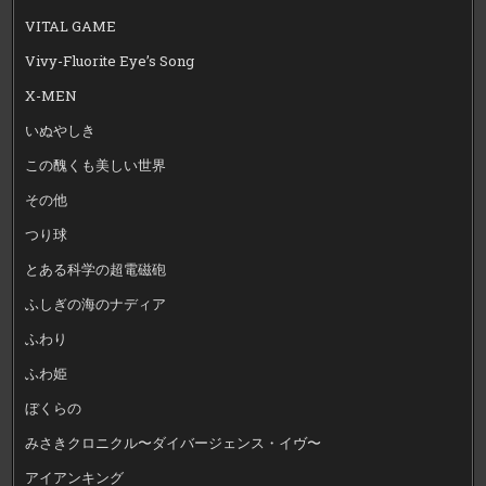
VITAL GAME
Vivy-Fluorite Eye’s Song
X-MEN
いぬやしき
この醜くも美しい世界
その他
つり球
とある科学の超電磁砲
ふしぎの海のナディア
ふわり
ふわ姫
ぼくらの
みさきクロニクル〜ダイバージェンス・イヴ〜
アイアンキング