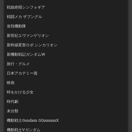
戦姫絶唱シンフォギア
戦闘メカ ザブングル
攻殻機動隊
新世紀エヴァンゲリオン
新幹線変形ロボ シンカリオン
新機動戦記ガンダムW
旅行・グルメ
日本アカデミー賞
映画
時をかける少女
時代劇
未分類
機動戦士Gundam GQuuuuuuX
機動戦士Vガンダム