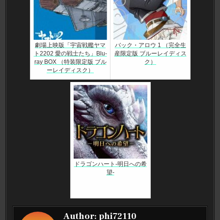
劇場上映版「宇宙戦艦ヤマ
バック・アロウ 1 （完全生
ト2202 愛の戦士たち」Blu-
産限定版 ブルーレイディス
ray BOX （特装限定版 ブル
ク）
ーレイディスク）
ドラゴンハート-明日への希
望-
Author:
phi72110