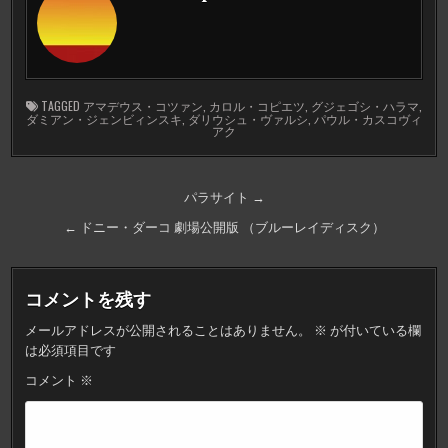
TAGGED
アマデウス・コツァン
,
カロル・コピエツ
,
グジェゴシ・ハラマ
,
ダミアン・ジェンビィンスキ
,
ダリウシュ・ヴァルシ
,
パウル・カスコヴィ
アク
投
パラサイト →
稿
← ドニー・ダーコ 劇場公開版 （ブルーレイディスク）
ナ
ビ
コメントを残す
ゲ
メールアドレスが公開されることはありません。
※
が付いている欄
ー
は必須項目です
シ
コメント
※
ョ
ン