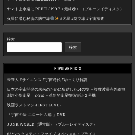
ヤマトよ永遠に REBEL3199 7＜最終巻＞ （ブルーレイディスク）
火星に潜む秘密の防空壕
#火星 #防空壕 #宇宙探査
検索
検索
POPULAR POSTS
未来人 #サイエンス #宇宙時代 #ゆっくり解説
日本の宇宙開発の未来のために集結した14の技 －複数波長赤外線観
測超小型衛星 Z-Sat －革新的衛星技術実証２号機
映画ラストマン-FIRST LOVE-
『宇宙の法-エローヒム編-』DVD
JUNK WORLD（通常版）（ブルーレイディスク）
65/シックスティ・ファイブ スペシャル・プライス