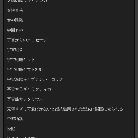
太陽の船ソルビアンカ
女性育毛
女神降臨
学園もの
宇宙からのメッセージ
宇宙戦争
宇宙戦艦ヤマト
宇宙戦艦ヤマト2199
宇宙海賊キャプテンハーロック
宇宙空母ギャラクティカ
宇宙船サジタリウス
完璧すぎて可愛げがないと婚約破棄された聖女は隣国に売られる
帝都物語
怪獣