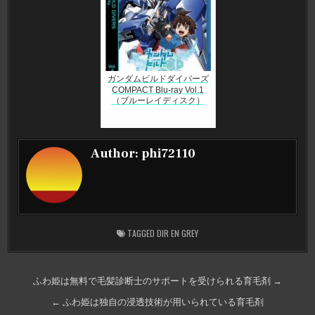
ガンダムビルドダイバーズ
COMPACT Blu-ray Vol.1
（ブルーレイディスク）
Author:
phi72110
TAGGED
DIR EN GREY
投
ふわ姫は無料で毛髪診断士のサポートを受けられる育毛剤 →
稿
← ふわ姫は独自の浸透技術が用いられている育毛剤