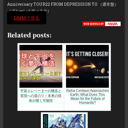
Anniversary TOUR22 FROM DEPRESSION TO （通常盤）
（ブルーレイディスク）
DMMで見る
Related posts:
Alpha Centauri Approaches
宇宙エレベーターの構造と
Earth: What Does This
実現への道のり！未来の技
Mean for the Future of
術が開く可能性
Humanity?