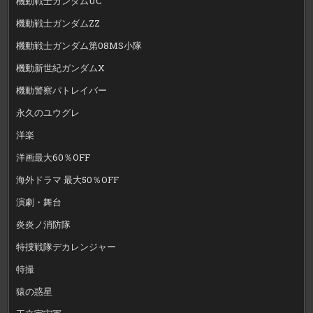
機動戦士ガンダムUC
機動戦士ガンダムZZ
機動戦士ガンダム第08MS小隊
機動新世紀ガンダムX
機動警察パトレイバー
永久のユウグレ
洋楽
洋画最大60％OFF
海外ドラマ 最大50％OFF
演劇・舞台
炎炎ノ消防隊
特捜戦隊デカレンジャー
特撮
猿の惑星