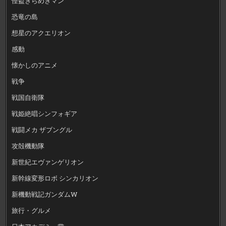
怪盗きらめきマン
恐竜の島
想星のアクエリオン
感動
懐かしのアニメ
戦争
戦国自衛隊
戦姫絶唱シンフォギア
戦闘メカ ザブングル
攻殻機動隊
新世紀エヴァンゲリオン
新幹線変形ロボ シンカリオン
新機動戦記ガンダムW
旅行・グルメ