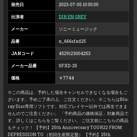
（ブ
発売日
2023-07-05 10:00:00
ル
ー
レ
出演者
DIR EN GREY
イ
デ
ィ
ス
メーカー
ソニーミュージック
ク）
品番
n_666sfxd25
JANコード
4529123004253
メーカー品番
SFXD-25
価格
￥7744
※この商品は、予約した場合キャンセルできなくなる場合もご
ざいます。予めご了承の上、ご注文ください。 ※こちらはBlu-
ray Disc専用ソフトです。対応プレイヤー以外では再生できま
せんのでご注意ください。 「予約商品の価格保証」対象商品で
す。詳しくはこちらをご覧ください。 ご注文前にこちらの商品
もチェック！ 【予約】25th Anniversary TOUR22 FROM
DEPRESSION TO （初回生産限定盤） 【予約】25th