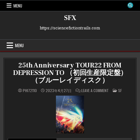
Skip
MENU
to
content
SFX
https://sciencefictiontrails.com
MENU
25th Anniversary TOUR22 FROM
DEPRESSION TO （初回生産限定盤）
（ブルーレイディスク）
ON
POSTED
PHI72110
2023年4月27日
LEAVE A COMMENT
SF
25TH
IN
ANNIVERSARY
TOUR22
FROM
DEPRESSION
TO
（初
回
生
産
限
定
盤）