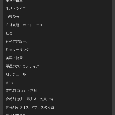
王立宇宙軍
生活・ライフ
白髪染め
直球表題ロボットアニメ
社会
神椿市建設中。
終末ツーリング
美容・健康
翠星のガルガンティア
肌ナチュール
育毛
育毛剤 口コミ・評判
育毛剤 激安・最安値・お買い得
育毛剤イクオスEXプラスの考察