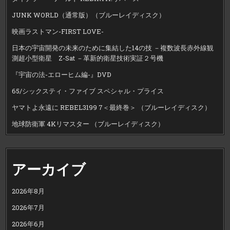
JUNK WORLD（通常版）（ブルーレイディスク）
映画ラストマン-FIRST LOVE-
日本の宇宙開発の未来のために集結した14の技 －複数波長赤外線観
測超小型衛星 Z-Sat －革新的衛星技術実証２号機
『宇宙の法-エローヒム編-』DVD
65/シックスティ・ファイブ スペシャル・プライス
ヤマトよ永遠に REBEL3199 7＜最終巻＞ （ブルーレイディスク）
地球防衛軍 4Kリマスター （ブルーレイディスク）
アーカイブ
2026年8月
2026年7月
2026年6月