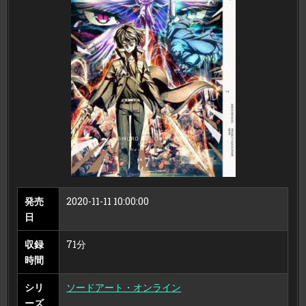
オ
ン
ラ
イ
ン
ア
リ
シ
ゼ
ー
シ
ョ
ン
WAR
OF
UNDERWORLD
7
（完
全
生
産
限
定
版
ブ
発売
2020-11-11 10:00:00
ル
ー
日
レ
イ
デ
収録
71分
ィ
ス
時間
ク）
シリ
ソードアート・オンライン
ーズ