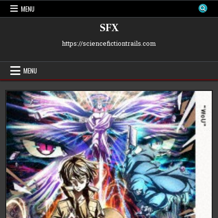
Skip
MENU
to
content
SFX
https://sciencefictiontrails.com
MENU