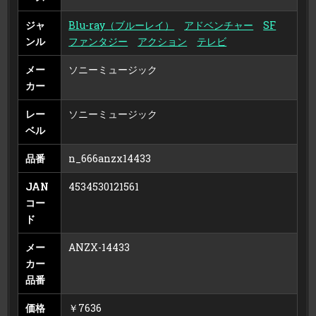
ジャ
Blu-ray（ブルーレイ）
アドベンチャー
SF
ンル
ファンタジー
アクション
テレビ
メー
ソニーミュージック
カー
レー
ソニーミュージック
ベル
品番
n_666anzx14433
JAN
4534530121561
コー
ド
メー
ANZX-14433
カー
品番
価格
￥7636