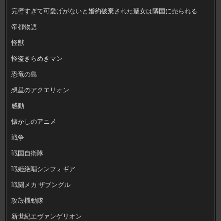
完璧すぎて可愛げがないと婚約破棄された聖女は隣国に売られる
帝都物語
怪獣
怪盗きらめきマン
恐竜の島
想星のアクエリオン
感動
懐かしのアニメ
戦争
戦国自衛隊
戦姫絶唱シンフォギア
戦闘メカ ザブングル
攻殻機動隊
新世紀エヴァンゲリオン