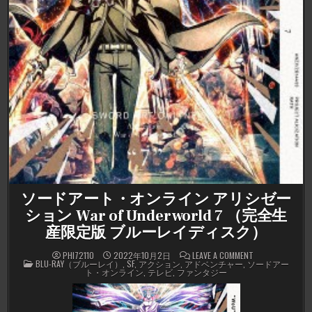
ソードアート・オンライン アリシゼー
ション War of Underworld 7 （完全生
産限定版 ブルーレイディスク）
ON
PHI72110
2022年10月2日
LEAVE A COMMENT
POSTED
ソ
BLU-RAY（ブルーレイ）
,
SF
,
アクション
,
アドベンチャー
,
ソードアー
IN
ー
ト・オンライン
,
テレビ
,
ファンタジー
ド
ア
ー
ト・