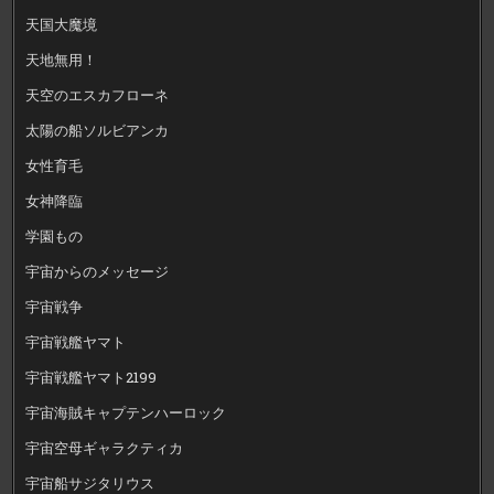
天国大魔境
天地無用！
天空のエスカフローネ
太陽の船ソルビアンカ
女性育毛
女神降臨
学園もの
宇宙からのメッセージ
宇宙戦争
宇宙戦艦ヤマト
宇宙戦艦ヤマト2199
宇宙海賊キャプテンハーロック
宇宙空母ギャラクティカ
宇宙船サジタリウス