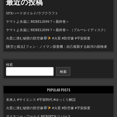
最近の投稿
SFXハードボイルド/ラブクラフト
ヤマトよ永遠に REBEL3199 7＜最終巻＞
ヤマトよ永遠に REBEL3199 7＜最終巻＞ （ブルーレイディスク）
火星に潜む秘密の防空壕
#火星 #防空壕 #宇宙探査
[夜空と眠る] フォン・ノイマン探査機：自己複製する銀河の探検者
検索
検索
POPULAR POSTS
未来人 #サイエンス #宇宙時代 #ゆっくり解説
火星に潜む秘密の防空壕
#火星 #防空壕 #宇宙探査
ダイナソー・ワールド REBIRTH:リバース