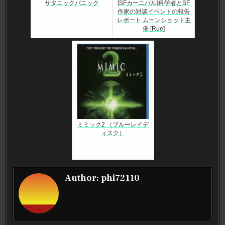
サタニックパニック
[SFカーニバル]科学者とSF
作家の対談イベントの報告
レポート ムーンショット主
催 [Rue]
ミミック2 （ブルーレイデ
ィスク）
Author:
phi72110