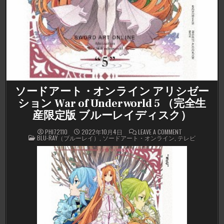
ソードアート・オンライン アリシゼー
ション War of Underworld 5 （完全生
産限定版 ブルーレイディスク）
ON
PHI72110
2022年10月4日
LEAVE A COMMENT
POSTED
ソ
BLU-RAY（ブルーレイ）
,
ソードアート・オンライン
,
テレビ
IN
ー
ド
ア
ー
ト・
オ
ン
ラ
イ
ン
ア
リ
シ
ゼ