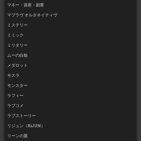
マネー・資産・副業
マブラヴ オルタネイティヴ
ミステリー
ミミック
ミリタリー
ムーの白鯨
メダロット
モスラ
モンスター
ラフィー
ラブコメ
ラブストーリー
リジュン（RiJUN）
リーンの翼