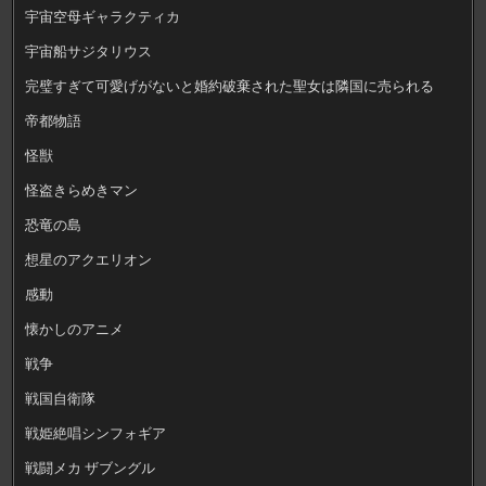
宇宙空母ギャラクティカ
宇宙船サジタリウス
完璧すぎて可愛げがないと婚約破棄された聖女は隣国に売られる
帝都物語
怪獣
怪盗きらめきマン
恐竜の島
想星のアクエリオン
感動
懐かしのアニメ
戦争
戦国自衛隊
戦姫絶唱シンフォギア
戦闘メカ ザブングル