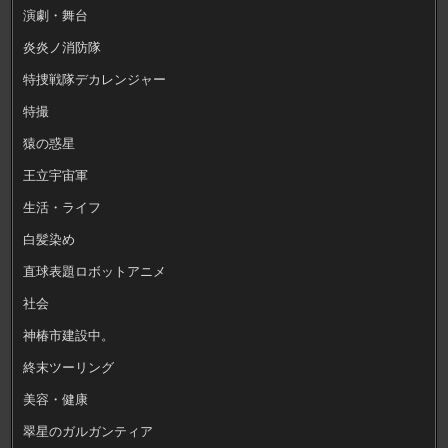
演劇・舞台
炎炎ノ消防隊
特捜戦隊デカレンジャー
特撮
猿の惑星
王立宇宙軍
生活・ライフ
白髪染め
直球表題ロボットアニメ
社会
神椿市建設中。
終末ツーリング
美容・健康
翠星のガルガンティア