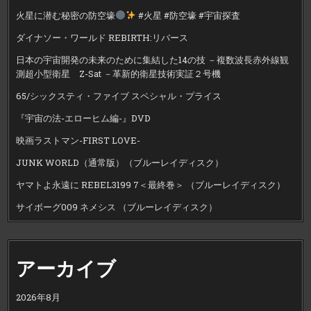
火星に潜む秘密の防空壕
#火星 #防空壕 #宇宙探査
ダイナソー・ワールド REBIRTH:リバース
日本の宇宙開発の未来のために集結した14の技 －複数波長赤外線観
測超小型衛星 Z-Sat －革新的衛星技術実証２号機
65/シックスティ・ファイブ スペシャル・プライス
『宇宙の法-エローヒム編-』DVD
映画ラストマン-FIRST LOVE-
JUNK WORLD（通常版）（ブルーレイディスク）
ヤマトよ永遠に REBEL3199 7＜最終巻＞ （ブルーレイディスク）
サイボーグ009 ネメシス （ブルーレイディスク）
アーカイブ
2026年8月