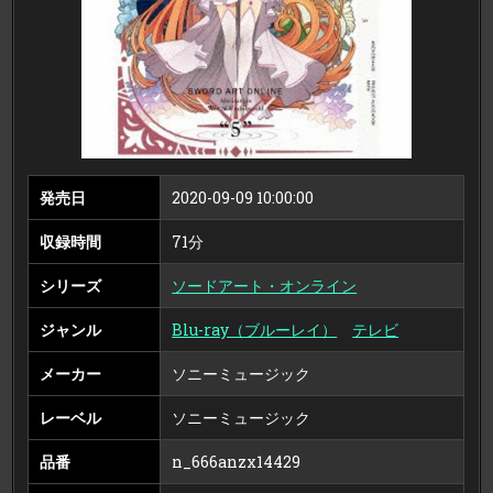
ー
シ
ョ
ン
WAR
OF
UNDERWORLD
5
（完
全
生
産
限
定
版
発売日
2020-09-09 10:00:00
ブ
ル
ー
収録時間
71分
レ
イ
デ
シリーズ
ソードアート・オンライン
ィ
ス
ク）
ジャンル
Blu-ray（ブルーレイ）
テレビ
メーカー
ソニーミュージック
レーベル
ソニーミュージック
品番
n_666anzx14429