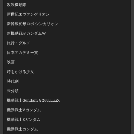
攻殻機動隊
新世紀エヴァンゲリオン
新幹線変形ロボ シンカリオン
新機動戦記ガンダムW
旅行・グルメ
日本アカデミー賞
映画
時をかける少女
時代劇
未分類
機動戦士Gundam GQuuuuuuX
機動戦士Vガンダム
機動戦士Zガンダム
機動戦士ガンダム