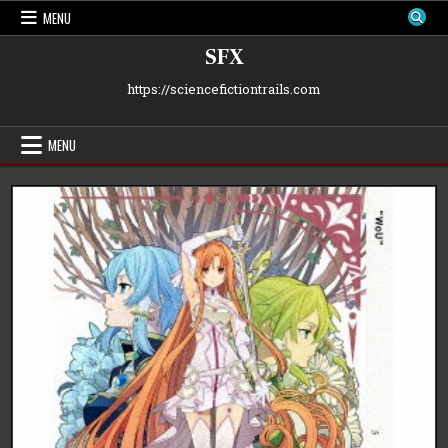
Skip
MENU
to
content
SFX
https://sciencefictiontrails.com
MENU