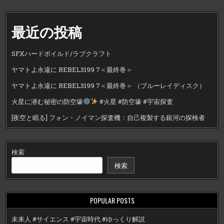
最近の投稿
SFXハードボイルド/ラブクラフト
ヤマトよ永遠に REBEL3199 7＜最終巻＞
ヤマトよ永遠に REBEL3199 7＜最終巻＞ （ブルーレイディスク）
火星に潜む秘密の防空壕
#火星 #防空壕 #宇宙探査
[夜空と眠る] フォン・ノイマン探査機：自己複製する銀河の探検者
検索
検索
POPULAR POSTS
未来人 #サイエンス #宇宙時代 #ゆっくり解説