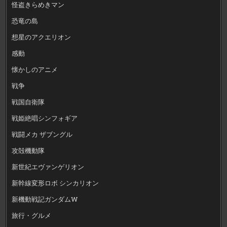
怪盗きらめきマン
恐竜の島
想星のアクエリオン
感動
懐かしのアニメ
戦争
戦国自衛隊
戦姫絶唱シンフォギア
戦闘メカ ザブングル
攻殻機動隊
新世紀エヴァンゲリオン
新幹線変形ロボ シンカリオン
新機動戦記ガンダムW
旅行・グルメ