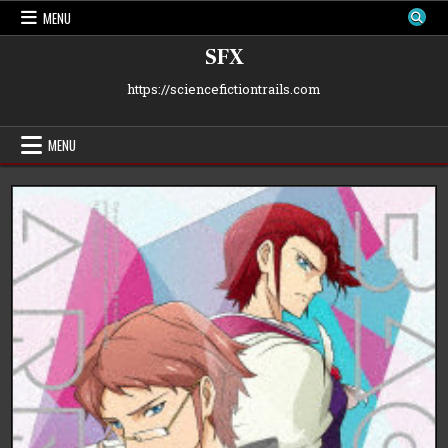
Skip
MENU
to
content
SFX
https://sciencefictiontrails.com
MENU