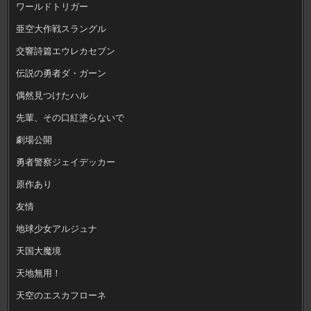
ワールドトリガー
亜空大作戦スラングル
交響詩篇エウレカセブン
伝説の勇者ダ・ガーン
偶然見つけたハル
先輩、その口紅塗らないで
劇場公開
勇者警察ジェイデッカー
原作あり
友情
地球少女アルジュナ
天国大魔境
天地無用！
天空のエスカフローネ