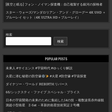
[夜空と眠る] フォン・ノイマン探査機：自己複製する銀河の探検者
スター・ウォーズ/マンダロリアン・アンド・グローグー 4K UHD ＋
ブルーレイ セット（4K ULTRA HD＋ブルーレイ）
検索
検索
POPULAR POSTS
未来人 #サイエンス #宇宙時代 #ゆっくり解説
火星に潜む秘密の防空壕
#火星 #防空壕 #宇宙探査
ダイナソー・ワールド REBIRTH:リバース
65/シックスティ・ファイブ スペシャル・プライス
日本の宇宙開発の未来のために集結した14の技 －複数波長赤外線観
測超小型衛星 Z-Sat －革新的衛星技術実証２号機