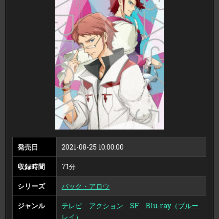
ウ
5
（完
全
生
産
限
定
版
ブ
ル
ー
レ
イ
デ
ィ
ス
ク）
発売日
2021-08-25 10:00:00
収録時間
71分
シリーズ
バック・アロウ
ジャンル
テレビ
アクション
SF
Blu-ray（ブルー
レイ）