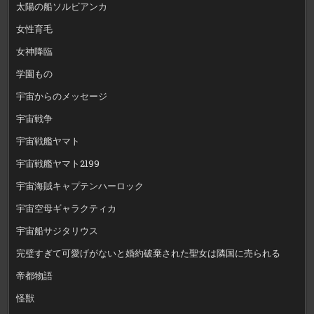
太陽の船ソルビアンカ
女性育毛
女神降臨
学園もの
宇宙からのメッセージ
宇宙戦争
宇宙戦艦ヤマト
宇宙戦艦ヤマト2199
宇宙海賊キャプテンハーロック
宇宙空母ギャラクティカ
宇宙船サジタリウス
完璧すぎて可愛げがないと婚約破棄された聖女は隣国に売られる
帝都物語
怪獣