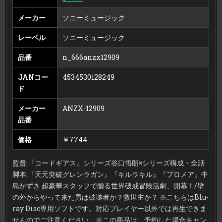
メーカー
ソニーミュージック
レーベル
ソニーミュージック
品番
n_666anzx12909
JANコー
4534530128249
ド
メーカー
ANZX-12909
品番
価格
￥7744
監督:『コードギアス』シリーズ谷口悟朗×シリーズ構成・全話
脚本:『天元突破グレンラガン』『キルラキル』『プロメア』中
島かずき 超豪華スタッフで贈る世界破戒冒険活劇、開幕！/壁
の外からやって来た男は破壊者か？救世主か？ ※こちらはBlu-
ray Disc専用ソフトです。対応プレイヤー以外では再生できま
せんのでご注意ください。※この商品は、予約した場合キャン