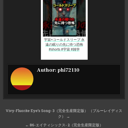
宇宙×コールドスリープ 永
遠の眠りの先に待つ恐怖
#shorts #宇宙 #雑学
Author:
phi72110
投
Vivy-Fluorite Eye’s Song- 3（完全生産限定版） （ブルーレイディス
ク） →
稿
ナ
← 86-エイティシックス- 2（完全生産限定版）