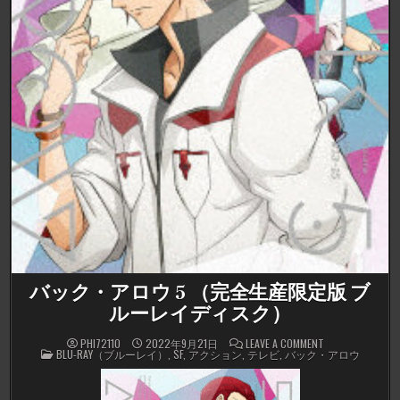
バック・アロウ 5 （完全生産限定版 ブ
ルーレイディスク）
ON
PHI72110
2022年9月21日
LEAVE A COMMENT
POSTED
バ
BLU-RAY（ブルーレイ）
,
SF
,
アクション
,
テレビ
,
バック・アロウ
IN
ッ
ク・
ア
ロ