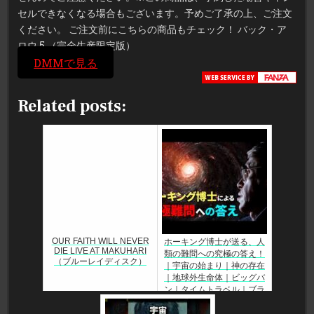
セルできなくなる場合もございます。予めご了承の上、ご注文
ください。 ご注文前にこちらの商品もチェック！ バック・ア
ロウ 5 （完全生産限定版）
DMMで見る
Related posts:
OUR FAITH WILL NEVER
ホーキング博士が送る、人
DIE LIVE AT MAKUHARI
類の難問への究極の答え！
（ブルーレイディスク）
｜宇宙の始まり｜神の存在
｜地球外生命体｜ビッグバ
ン｜タイムトラベル｜ブラ
ックホールの中