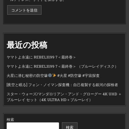
最近の投稿
ヤマトよ永遠に REBEL3199 7＜最終巻＞
ヤマトよ永遠に REBEL3199 7＜最終巻＞ （ブルーレイディスク）
火星に潜む秘密の防空壕
#火星 #防空壕 #宇宙探査
[夜空と眠る] フォン・ノイマン探査機：自己複製する銀河の探検者
スター・ウォーズ/マンダロリアン・アンド・グローグー 4K UHD ＋
ブルーレイ セット（4K ULTRA HD＋ブルーレイ）
検索
検索