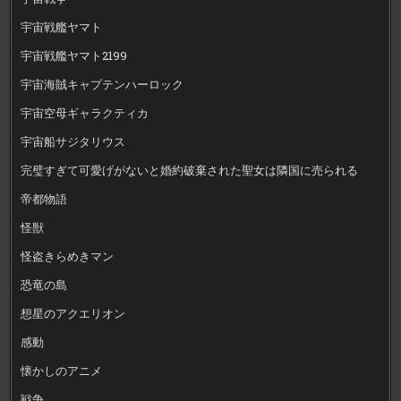
宇宙戦艦ヤマト
宇宙戦艦ヤマト2199
宇宙海賊キャプテンハーロック
宇宙空母ギャラクティカ
宇宙船サジタリウス
完璧すぎて可愛げがないと婚約破棄された聖女は隣国に売られる
帝都物語
怪獣
怪盗きらめきマン
恐竜の島
想星のアクエリオン
感動
懐かしのアニメ
戦争