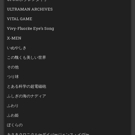
ULTRAMAN ARCHIVES
VITAL GAME
Vivy-Fluorite Eye’s Song
X-MEN
いぬやしき
この醜くも美しい世界
その他
つり球
とある科学の超電磁砲
ふしぎの海のナディア
ふわり
ふわ姫
ぼくらの
みさきクロニクル〜ダイバージェンス・イヴ〜