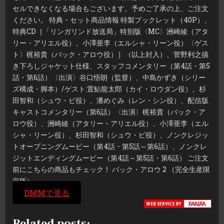
セルできなくなる場合もございます。予めご了承の上、ご注文
ください。 特典・セット商品情報 特製ブックレット（40P）、
特典CD［「リンガリンド放送局」特別版〈MC〉洲崎綾（アタ
リー・アリエル役）、小澤亜李（エルシャ・リーン役）〈ゲス
ト〉梶裕貴（バック・アロウ役）］（以上封入）、菅野利之描
き下ろしジャケット仕様、スタッフコメンタリー（第4話・第5
話・第6話）〈出演〉谷口悟朗（監督）、中島かずき（シリー
ズ構成・脚本）/ゲスト:置鮎龍太郎（カイ・ロウダン役）、杉
田智和（シュウ・ビ役）、潘めぐみ（レン・シン役）、配信版
キャストコメンタリー（第6話）〈出演〉梶裕貴（バック・ア
ロウ役）、洲崎綾（アタリー・アリエル役）、小澤亜李（エル
シャ・リーン役）、杉田智和（シュウ・ビ役）、ノンクレジッ
トオープニングムービー（第4話・第5話～第6話）、ノンクレ
ジットエンディングムービー（第4話～第5話・第6話） ご注文
前にこちらの商品もチェック！ バック・アロウ 2 （完全生産限
定版）
DMMで見る
Related posts: