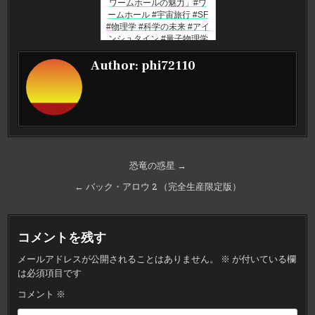
ワームホールの魅力」#ワ
ームホール #宇宙旅行 #SF
#物理学 #科学の未来 #アイ
ンシュタイン #量子物理学
#宇宙の謎
Author:
phi72110
投
恐竜の惑星 →
稿
← バック・アロウ 2 （完全生産限定版）
ナ
ビ
コメントを残す
ゲ
メールアドレスが公開されることはありません。
※
が付いている欄
ー
は必須項目です
シ
コメント
※
ョ