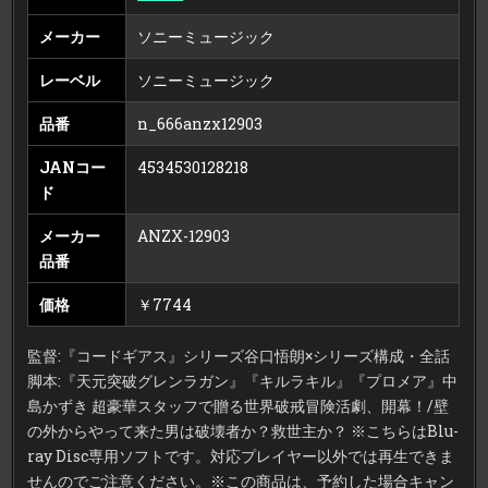
メーカー
ソニーミュージック
レーベル
ソニーミュージック
品番
n_666anzx12903
JANコー
4534530128218
ド
メーカー
ANZX-12903
品番
価格
￥7744
監督:『コードギアス』シリーズ谷口悟朗×シリーズ構成・全話
脚本:『天元突破グレンラガン』『キルラキル』『プロメア』中
島かずき 超豪華スタッフで贈る世界破戒冒険活劇、開幕！/壁
の外からやって来た男は破壊者か？救世主か？ ※こちらはBlu-
ray Disc専用ソフトです。対応プレイヤー以外では再生できま
せんのでご注意ください。※この商品は、予約した場合キャン