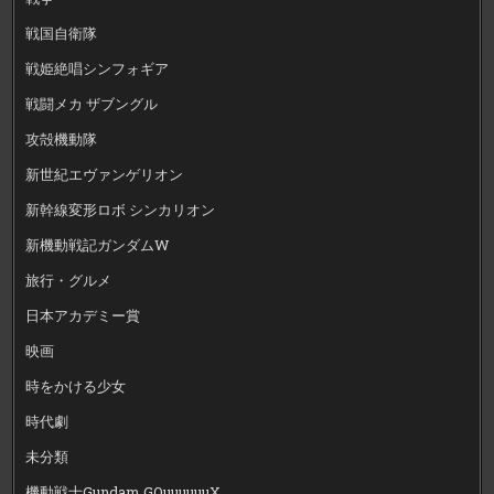
戦国自衛隊
戦姫絶唱シンフォギア
戦闘メカ ザブングル
攻殻機動隊
新世紀エヴァンゲリオン
新幹線変形ロボ シンカリオン
新機動戦記ガンダムW
旅行・グルメ
日本アカデミー賞
映画
時をかける少女
時代劇
未分類
機動戦士Gundam GQuuuuuuX