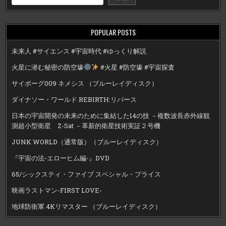
POPULAR POSTS
未来人 #サイエンス #宇宙時代 #ゆっくり解説
火星に潜む秘密の防空壕
#火星 #防空壕 #宇宙探査
サイボーグ009 ネメシス （ブルーレイディスク）
ダイナソー・ワールド REBIRTH:リバース
日本の宇宙開発の未来のために集結した14の技 －複数波長赤外線観
測超小型衛星 Z-Sat －革新的衛星技術実証２号機
JUNK WORLD（通常版）（ブルーレイディスク）
『宇宙の法-エローヒム編-』DVD
65/シックスティ・ファイブ スペシャル・プライス
映画ラストマン-FIRST LOVE-
地球防衛軍 4Kリマスター （ブルーレイディスク）