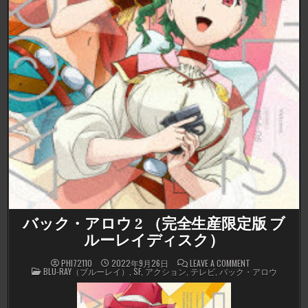
バック・アロウ 2 （完全生産限定版 ブ
ルーレイディスク）
ON
PHI72110
2022年9月26日
LEAVE A COMMENT
POSTED
バ
BLU-RAY（ブルーレイ）
,
SF
,
アクション
,
テレビ
,
バック・アロウ
IN
ッ
ク・
ア
ロ