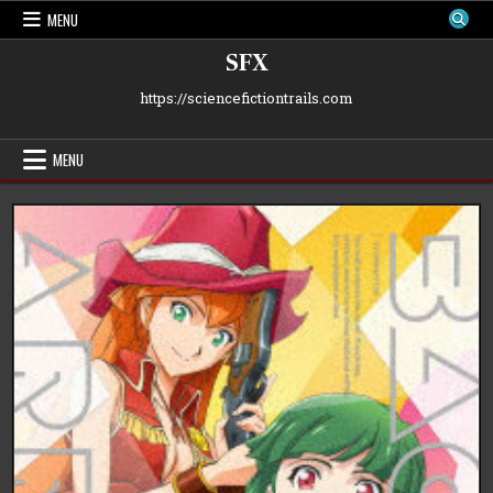
Skip
MENU
to
content
SFX
https://sciencefictiontrails.com
MENU