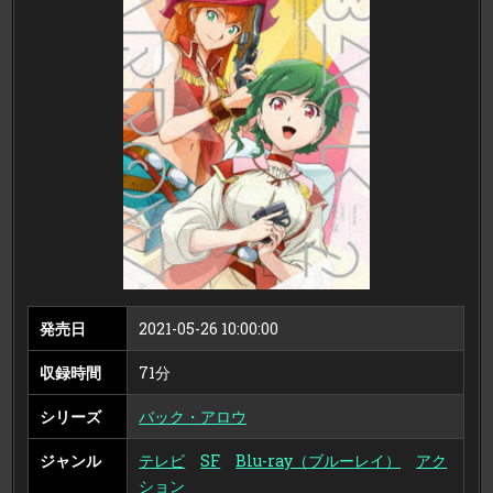
ウ
2
（完
全
生
産
限
定
版
ブ
ル
ー
レ
イ
デ
ィ
ス
ク）
発売日
2021-05-26 10:00:00
収録時間
71分
シリーズ
バック・アロウ
ジャンル
テレビ
SF
Blu-ray（ブルーレイ）
アク
ション