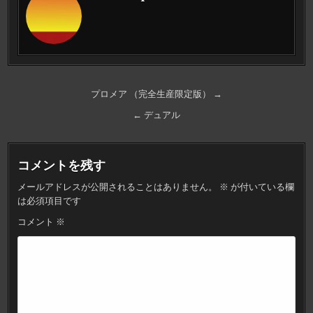
投
プロメア （完全生産限定版） →
稿
← デュアル
ナ
ビ
コメントを残す
ゲ
メールアドレスが公開されることはありません。
※
が付いている欄
ー
は必須項目です
シ
コメント
※
ョ
ン