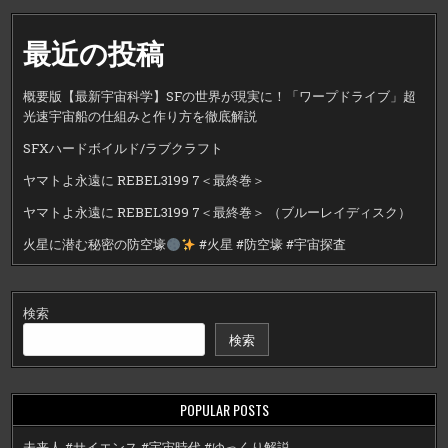
最近の投稿
概要版【最新宇宙科学】SFの世界が現実に！「ワープドライブ」超
光速宇宙船の仕組みと作り方を徹底解説
SFXハードボイルド/ラブクラフト
ヤマトよ永遠に REBEL3199 7＜最終巻＞
ヤマトよ永遠に REBEL3199 7＜最終巻＞ （ブルーレイディスク）
火星に潜む秘密の防空壕
#火星 #防空壕 #宇宙探査
検索
検索
POPULAR POSTS
未来人 #サイエンス #宇宙時代 #ゆっくり解説