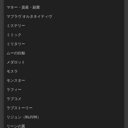
マネー・資産・副業
マブラヴ オルタネイティヴ
ミステリー
ミミック
ミリタリー
ムーの白鯨
メダロット
モスラ
モンスター
ラフィー
ラブコメ
ラブストーリー
リジュン（RiJUN）
リーンの翼