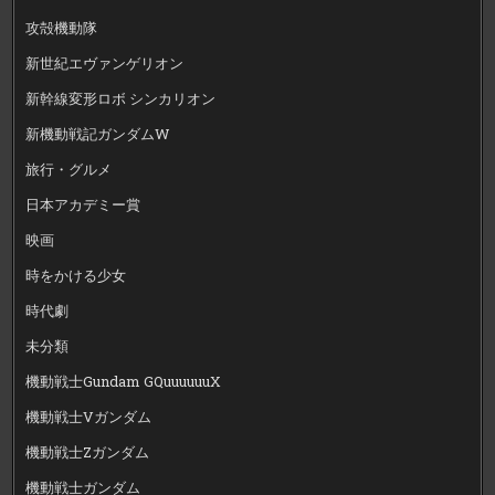
攻殻機動隊
新世紀エヴァンゲリオン
新幹線変形ロボ シンカリオン
新機動戦記ガンダムW
旅行・グルメ
日本アカデミー賞
映画
時をかける少女
時代劇
未分類
機動戦士Gundam GQuuuuuuX
機動戦士Vガンダム
機動戦士Zガンダム
機動戦士ガンダム