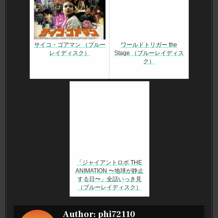
サイコ・ゴアマン （ブルー
ワールドトリガー the
レイディスク）
Stage （ブルーレイディス
ク）
「ジャイアントロボ THE
ANIMATION 〜地球が静止
する日〜」全話いっき見
（ブルーレイディスク）
Author:
phi72110