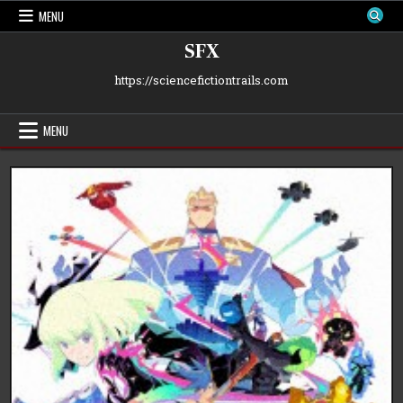
Skip
MENU
to
content
SFX
https://sciencefictiontrails.com
MENU