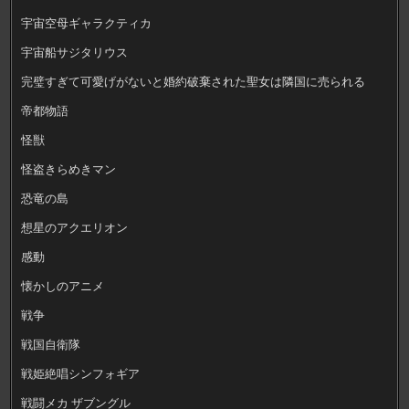
宇宙空母ギャラクティカ
宇宙船サジタリウス
完璧すぎて可愛げがないと婚約破棄された聖女は隣国に売られる
帝都物語
怪獣
怪盗きらめきマン
恐竜の島
想星のアクエリオン
感動
懐かしのアニメ
戦争
戦国自衛隊
戦姫絶唱シンフォギア
戦闘メカ ザブングル