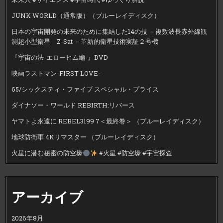
JUNK WORLD（通常版）（ブルーレイディスク）
日本の宇宙開発の未来のために集結した14の技 －複数波長赤外線観
測超小型衛星 Z-Sat －革新的衛星技術実証２号機
『宇宙の法-エローヒム編-』DVD
映画ラストマン-FIRST LOVE-
65/シックスティ・ファイブ スペシャル・プライス
ダイナソー・ワールド REBIRTH:リバース
ヤマトよ永遠に REBEL3199 7＜最終巻＞ （ブルーレイディスク）
地球防衛軍 4Kリマスター （ブルーレイディスク）
火星に潜む秘密の防空壕
#火星 #防空壕 #宇宙探査
アーカイブ
2026年8月