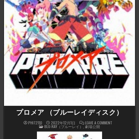
プロメア （ブルーレイディスク）
ON
PHI72110
2022年12月1日
LEAVE A COMMENT
POSTED
プ
BLU-RAY（ブルーレイ）
,
劇場公開
IN
ロ
メ
ア