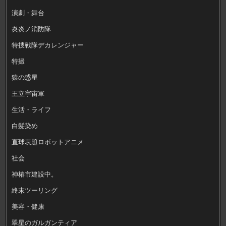
演劇・舞台
炎炎ノ消防隊
特捜戦隊デカレンジャー
特撮
猿の惑星
王立宇宙軍
生活・ライフ
白髪染め
直球表題ロボットアニメ
社会
神椿市建設中。
終末ツーリング
美容・健康
翠星のガルガンティア