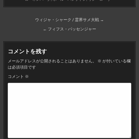
投
ウィジャ・シャーク / 霊界サメ大戦 →
稿
← フィフス・パッセンジャー
ナ
ビ
コメントを残す
ゲ
メールアドレスが公開されることはありません。
※
が付いている欄
ー
は必須項目です
シ
コメント
※
ョ
ン