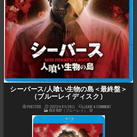
シーバース/人喰い生物の島＜最終盤＞
（ブルーレイディスク）
ON
PHI72110
2022年9月29日
LEAVE A COMMENT
POSTED
シ
BLU-RAY（ブルーレイ）
,
SF
IN
ー
バ
ー
ス/
人
喰
い