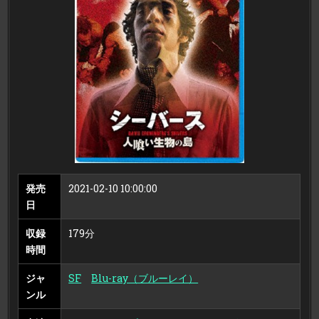
生
物
の
島
＜
最
終
盤
＞
（ブ
ル
ー
レ
イ
デ
ィ
ス
ク）
発売
2021-02-10 10:00:00
日
収録
179分
時間
ジャ
SF
Blu-ray（ブルーレイ）
ンル