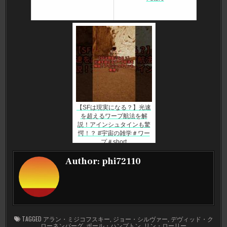
【SFは現実になる？】光速
を超えるワープ航法を解
説！アインシュタインも驚
愕！？ #宇宙の雑学＃ワー
プ＃short
Author:
phi72110
TAGGED
アラン・ミジコフスキー
,
ジョー・シルヴァー
,
デヴィッド・ク
ローネンバーグ
,
ポール・ハンプトン
,
リン・ローリー