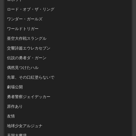
ロード・オブ・ザ・リング
ワンダー・ガールズ
ワールドトリガー
亜空大作戦スラングル
交響詩篇エウレカセブン
伝説の勇者ダ・ガーン
偶然見つけたハル
先輩、その口紅塗らないで
劇場公開
勇者警察ジェイデッカー
原作あり
友情
地球少女アルジュナ
天国大魔境