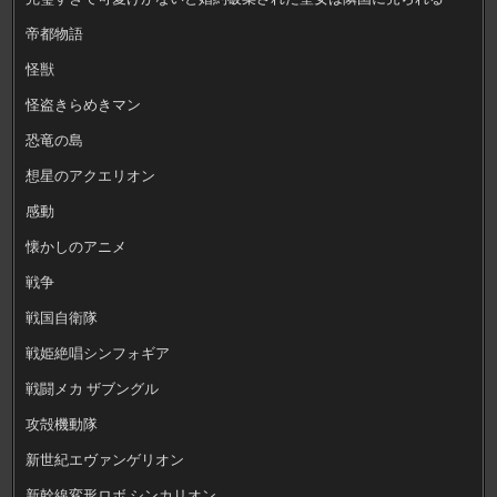
帝都物語
怪獣
怪盗きらめきマン
恐竜の島
想星のアクエリオン
感動
懐かしのアニメ
戦争
戦国自衛隊
戦姫絶唱シンフォギア
戦闘メカ ザブングル
攻殻機動隊
新世紀エヴァンゲリオン
新幹線変形ロボ シンカリオン