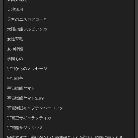
天地無用！
天空のエスカフローネ
太陽の船ソルビアンカ
女性育毛
女神降臨
学園もの
宇宙からのメッセージ
宇宙戦争
宇宙戦艦ヤマト
宇宙戦艦ヤマト2199
宇宙海賊キャプテンハーロック
宇宙空母ギャラクティカ
宇宙船サジタリウス
完璧すぎて可愛げがないと婚約破棄された聖女は隣国に売られる