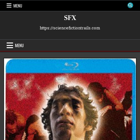
Skip
MENU
to
content
SFX
https://sciencefictiontrails.com
MENU