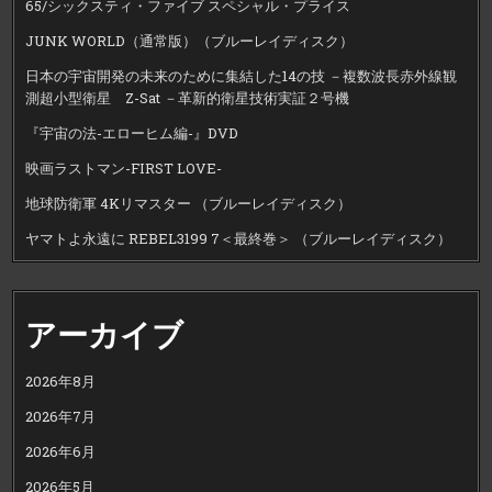
65/シックスティ・ファイブ スペシャル・プライス
JUNK WORLD（通常版）（ブルーレイディスク）
日本の宇宙開発の未来のために集結した14の技 －複数波長赤外線観
測超小型衛星 Z-Sat －革新的衛星技術実証２号機
『宇宙の法-エローヒム編-』DVD
映画ラストマン-FIRST LOVE-
地球防衛軍 4Kリマスター （ブルーレイディスク）
ヤマトよ永遠に REBEL3199 7＜最終巻＞ （ブルーレイディスク）
アーカイブ
2026年8月
2026年7月
2026年6月
2026年5月