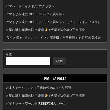
SFXハードボイルド/ラブクラフト
ヤマトよ永遠に REBEL3199 7＜最終巻＞
ヤマトよ永遠に REBEL3199 7＜最終巻＞ （ブルーレイディスク）
火星に潜む秘密の防空壕
#火星 #防空壕 #宇宙探査
[夜空と眠る] フォン・ノイマン探査機：自己複製する銀河の探検者
検索
検索
POPULAR POSTS
未来人 #サイエンス #宇宙時代 #ゆっくり解説
火星に潜む秘密の防空壕
#火星 #防空壕 #宇宙探査
ダイナソー・ワールド REBIRTH:リバース