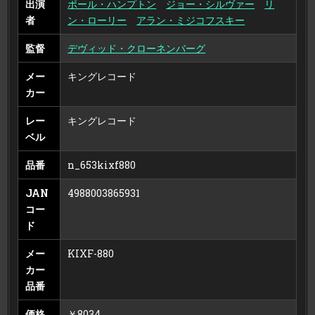
出演
ポール・ハンプトン
ジョー・シルヴァー
リ
者
ン・ローリー
アラン・ミジコフスキー
監督
デヴィッド・クローネンバーグ
メー
キングレコード
カー
レー
キングレコード
ベル
品番
n_653kixf880
JAN
4988003865931
コー
ド
メー
KIXF-880
カー
品番
価格
￥8034