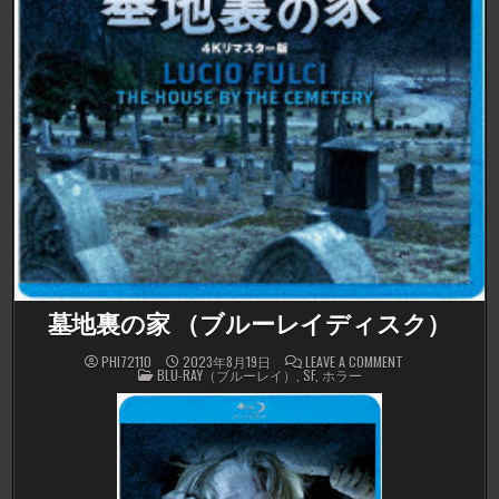
墓地裏の家 （ブルーレイディスク）
ON
PHI72110
2023年8月19日
LEAVE A COMMENT
POSTED
墓
BLU-RAY（ブルーレイ）
,
SF
,
ホラー
IN
地
裏
の
家
（ブ
ル
ー
レ
イ