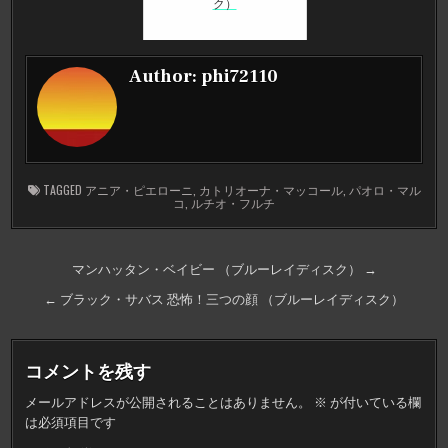
ク）
Author:
phi72110
TAGGED
アニア・ピエローニ
,
カトリオーナ・マッコール
,
パオロ・マル
コ
,
ルチオ・フルチ
投
マンハッタン・ベイビー （ブルーレイディスク） →
稿
← ブラック・サバス 恐怖！三つの顔 （ブルーレイディスク）
ナ
ビ
コメントを残す
ゲ
メールアドレスが公開されることはありません。
※
が付いている欄
ー
は必須項目です
シ