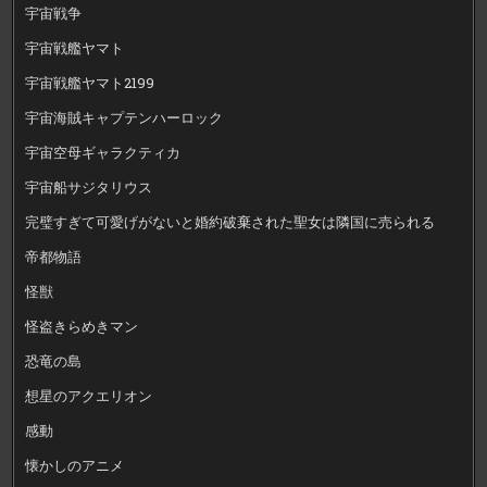
宇宙戦争
宇宙戦艦ヤマト
宇宙戦艦ヤマト2199
宇宙海賊キャプテンハーロック
宇宙空母ギャラクティカ
宇宙船サジタリウス
完璧すぎて可愛げがないと婚約破棄された聖女は隣国に売られる
帝都物語
怪獣
怪盗きらめきマン
恐竜の島
想星のアクエリオン
感動
懐かしのアニメ