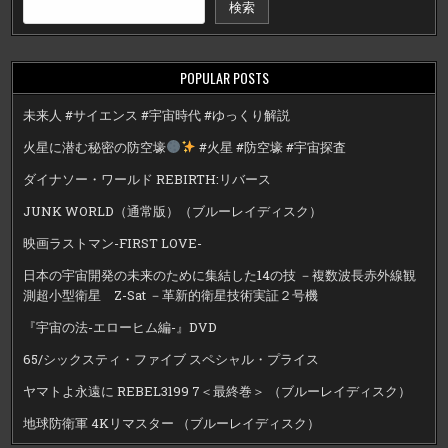
検索
POPULAR POSTS
未来人 #サイエンス #宇宙時代 #ゆっくり解説
火星に潜む秘密の防空壕
#火星 #防空壕 #宇宙探査
ダイナソー・ワールド REBIRTH:リバース
JUNK WORLD（通常版）（ブルーレイディスク）
映画ラストマン-FIRST LOVE-
日本の宇宙開発の未来のために集結した14の技 －複数波長赤外線観
測超小型衛星 Z-Sat －革新的衛星技術実証２号機
『宇宙の法-エローヒム編-』DVD
65/シックスティ・ファイブ スペシャル・プライス
ヤマトよ永遠に REBEL3199 7＜最終巻＞ （ブルーレイディスク）
地球防衛軍 4Kリマスター （ブルーレイディスク）