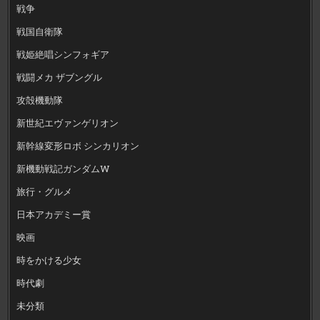
戦争
戦国自衛隊
戦姫絶唱シンフォギア
戦闘メカ ザブングル
攻殻機動隊
新世紀エヴァンゲリオン
新幹線変形ロボ シンカリオン
新機動戦記ガンダムW
旅行・グルメ
日本アカデミー賞
映画
時をかける少女
時代劇
未分類