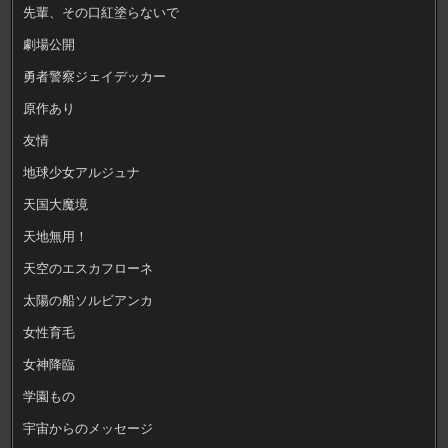
先輩、その口紅塗らないで
劇場公開
勇者警察ジェイデッカー
原作あり
友情
地球少女アルジュナ
天国大魔境
天地無用！
天空のエスカフローネ
太陽の船ソルビアンカ
女性育毛
女神降臨
学園もの
宇宙からのメッセージ