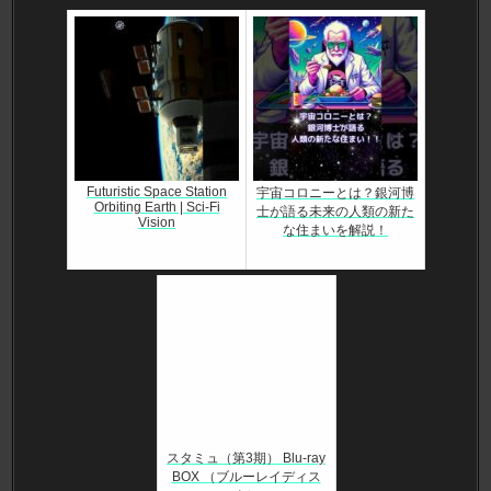
Futuristic Space Station
宇宙コロニーとは？銀河博
Orbiting Earth | Sci-Fi
士が語る未来の人類の新た
Vision
な住まいを解説！
スタミュ（第3期） Blu-ray
BOX （ブルーレイディス