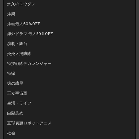
永久のユウグレ
洋楽
洋画最大60％OFF
海外ドラマ 最大50％OFF
演劇・舞台
炎炎ノ消防隊
特捜戦隊デカレンジャー
特撮
猿の惑星
王立宇宙軍
生活・ライフ
白髪染め
直球表題ロボットアニメ
社会