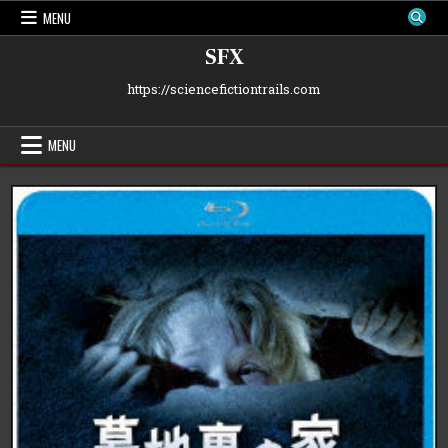
Skip
MENU
to
content
SFX
https://sciencefictiontrails.com
MENU