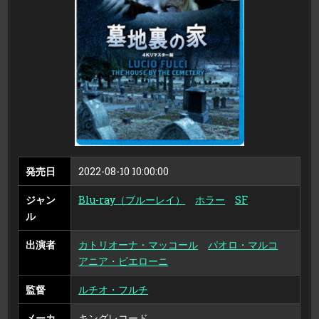
デ
ィ
ス
ク）
発売日
2022-08-10 10:00:00
ジャン
Blu-ray（ブルーレイ）
ホラー
SF
ル
出演者
カトリオーナ・マッコール
パオロ・マルコ
アニア・ピエローニ
監督
ルチオ・フルチ
メーカ
キングレコード