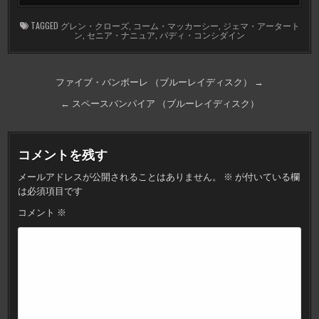
TAGGED
グレン・クローズ
,
コーム・マッカーシー
,
ジェマ・アータート
ン
,
セニア・ナニュア
,
パディ・コンシダイン
投
ファイブ・バンボーレ （ブルーレイディスク） →
稿
← スペースバンパイア （ブルーレイディスク）
ナ
ビ
コメントを残す
ゲ
メールアドレスが公開されることはありません。
※
が付いている欄
ー
は必須項目です
シ
コメント
※
ョ
ン