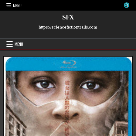
Skip
MENU
to
content
SFX
https://sciencefictiontrails.com
MENU