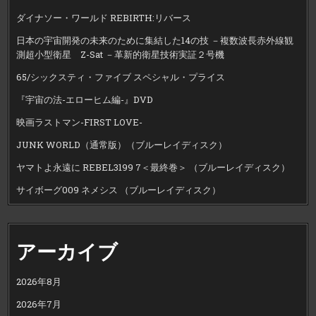
ダイナソー・ワールド REBIRTH:リバース
日本の宇宙開発の未来のために集結した14の技 －複数波長赤外線観
測超小型衛星 Z-Sat －革新的衛星技術実証２号機
65/シックスティ・ファイブ スペシャル・プライス
『宇宙の法-エローヒム編-』DVD
映画ラストマン-FIRST LOVE-
JUNK WORLD（通常版）（ブルーレイディスク）
ヤマトよ永遠に REBEL3199 7＜最終巻＞ （ブルーレイディスク）
サイボーグ009 ネメシス （ブルーレイディスク）
アーカイブ
2026年8月
2026年7月