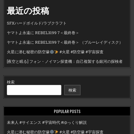
最近の投稿
SFXハードボイルド/ラブクラフト
ヤマトよ永遠に REBEL3199 7＜最終巻＞
ヤマトよ永遠に REBEL3199 7＜最終巻＞ （ブルーレイディスク）
火星に潜む秘密の防空壕
#火星 #防空壕 #宇宙探査
[夜空と眠る] フォン・ノイマン探査機：自己複製する銀河の探検者
検索
検索
POPULAR POSTS
未来人 #サイエンス #宇宙時代 #ゆっくり解説
火星に潜む秘密の防空壕
#火星 #防空壕 #宇宙探査