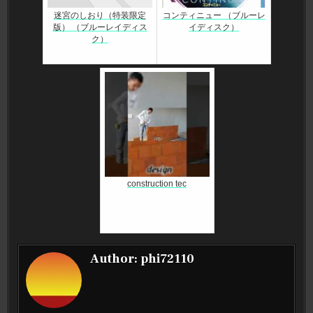
迷宮のしおり（特装限定
コンティニュー （ブルーレ
版） （ブルーレイディス
イディスク）
ク）
construction tec
Author:
phi72110