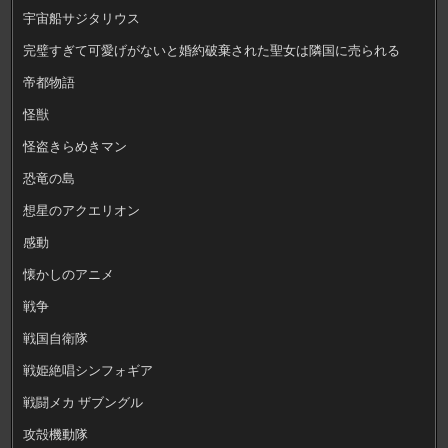
宇宙船サジタリウス
完璧すぎて可愛げがないと婚約破棄された聖女は隣国に売られる
帝都物語
怪獣
怪盗きらめきマン
恐竜の島
想星のアクエリオン
感動
懐かしのアニメ
戦争
戦国自衛隊
戦姫絶唱シンフォギア
戦闘メカ ザブングル
攻殻機動隊