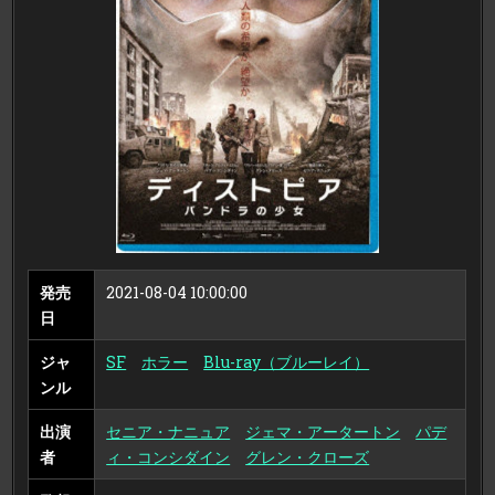
ド
ラ
の
少
女
（ブ
ル
ー
レ
イ
デ
ィ
ス
ク）
発売
2021-08-04 10:00:00
日
ジャ
SF
ホラー
Blu-ray（ブルーレイ）
ンル
出演
セニア・ナニュア
ジェマ・アータートン
パデ
者
ィ・コンシダイン
グレン・クローズ