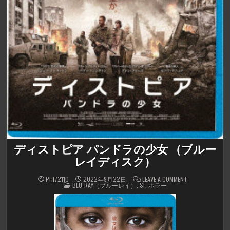
ディストピア パンドラの少女 （ブルー
レイディスク）
ON
PHI72110
2022年9月22日
LEAVE A COMMENT
POSTED
デ
BLU-RAY（ブルーレイ）
,
SF
,
ホラー
IN
ィ
ス
ト
ピ
ア
パ
ン