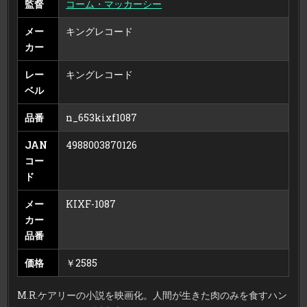
監督
コーム・マッカーシー
メー
キングレコード
カー
レー
キングレコード
ベル
品番
n_653kixf1087
JAN
4988003870126
コー
ド
メー
KIXF-1087
カー
品番
価格
￥2585
M.R.ケアリーの小説を映画化。人間が生きた肉のみを食すハン