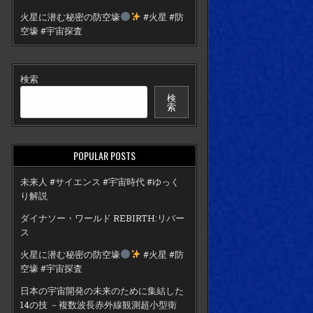
火星に潜む秘密の防空壕
#火星 #防
空壕 #宇宙探査
検索
検
索
POPULAR POSTS
未来人 #サイエンス #宇宙時代 #ゆっく
り解説
ダイナソー・ワールド REBIRTH:リバー
ス
火星に潜む秘密の防空壕
#火星 #防
空壕 #宇宙探査
日本の宇宙開発の未来のために集結した
14の技 －複数波長赤外線観測超小型衛