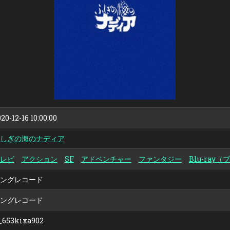
RAY
BOX
STANDARD
EDITION
（ブ
ル
ー
レ
イ
デ
ィ
ス
ク）
20-12-16 10:00:00
しぎの海のナディア
レビ
アクション
SF
アドベンチャー
ファンタジー
Blu-ray
キングレコード
キングレコード
_653kixa902