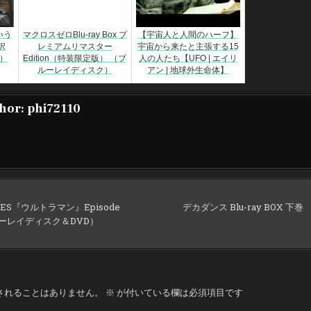
いう
マクロスゼロBlu-ray Box プ
【宇宙人と人間のハーフ】
択
レミアムリマスター
宇宙から来たと主張する15
）
Edition（特装限定版） （ブ
人の人たち【UFO | エイリ
ルーレイディスク）
アン | 地球外生命体】
hor:
phi72110
IVES『ウルトラマン』Episode
デカダンス Blu-ray BOX 
ルーレイディスク＆DVD）
されることはありません。
※
が付いている欄は必須項目です