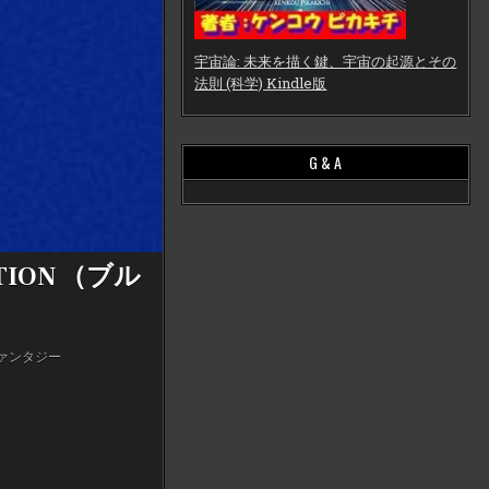
宇宙論: 未来を描く鍵、宇宙の起源とその
法則 (科学) Kindle版
G & A
TION （ブル
ァンタジー