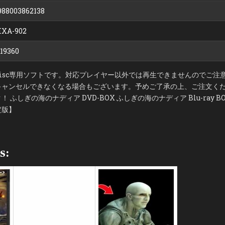
988003862138
IXA-902
19360
ay Disc専用ソフトです。対応プレイヤー以外では再生できませんのでご
キャンセルできなくなる場合もございます。予めご了承の上、ご注文くだ
 ふしぎの海のナディア DVD-BOX ふしぎの海のナディア Blu-ray 
定版】
s: