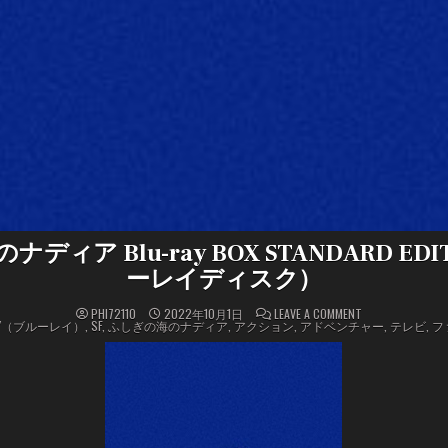
ディア Blu-ray BOX STANDARD EDI
ーレイディスク）
ON
PHI72110
2022年10月1日
LEAVE A COMMENT
ふ
RAY（ブルーレイ）
,
SF
,
ふしぎの海のナディア
,
アクション
,
アドベンチャー
,
テレビ
,
フ
し
ぎ
の
海
の
ナ
デ
ィ
ア
BLU-