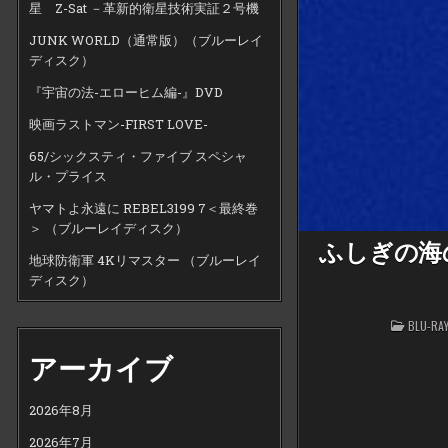
星 Z-Sat －革新的衛星技術実証２号機
JUNK WORLD（通常版）（ブルーレイ
ディスク）
『宇宙の法-エローヒム編-』DVD
映画ラストマン-FIRST LOVE-
65/シックスティ・ファイブ スペシャ
ル・プライス
ヤマトよ永遠に REBEL3199 7＜最終巻
＞ （ブルーレイディスク）
ふしぎの海のナ
地球防衛軍 4Kリマスター （ブルーレイ
ディスク）
POSTED
BLU-
IN
アーカイブ
2026年8月
2026年7月